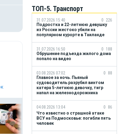
ТОП-5. Транспорт
31.07.2026 15:40
0
226
Подростка и 22-летнюю девушку
из России жестоко убили на
популярном курорте в Таиланде
31.07.2026 16:50
0
188
Обрушение подъезда жилого дома
попало на видео
03.08.2026 07:02
0
88
Главное за ночь. Пьяный
судоводитель разрубил винтом
ок
катера 5-летнюю девочку, тигр
напал на железнодорожника
04.08.2026 13:04
0
86
Что известно о страшной атаке
ВСУ на Подмосковье: погибли пять
человек