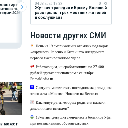
04.08.2026 13:32
0
72
инансирование
ВТБ предоставит 4,9
Популяция
Жуткая трагедия в Крыму. Военный
итов в первом
млрд рублей
дальневосточног
годии 2026 года
на строительство
леопарда выросл
расстрелял трёх местных жителей
складских
шесть раз
и сослуживца
комплексов
Новости других СМИ
Цепь из 19 американских атомных подлодок
«окружает» Россию и Китай: это инструмент
первого массированного удара
Работающим, и неработающим: по 27 400
рублей вручат пенсионерам в сентябре -
PrimaMedia.ru
7 августа может стать последним жарким днем
этого лета в Москве - Новости на Вести.ru
Как живут дети, которых родители назвали
диковинными именами?
18-летняя девушка скончалась в больнице Уфы
при невыясненных обстоятельствах
ов может