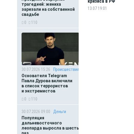
кризиса в РФ
трагедией: жениха
13.07 19:01
зарезали на собственной
свадьбе
0
110
30.07.2026 15:26
Происшествия
Основателя Telegram
Павла Дурова включили
в список террористов
и экстремистов
0
110
30.07.2026 09:00
Деньги
Популяция
дальневосточного
леопарда выросла в шесть
раз