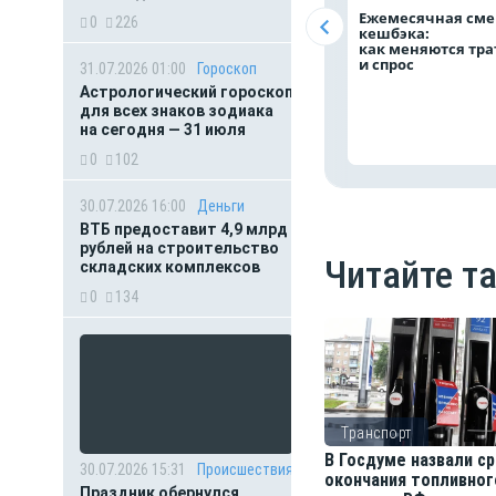
Ежемесячная сме
0
226
кешбэка:
как меняются тр
и спрос
31.07.2026 01:00
Гороскоп
Астрологический гороскоп
для всех знаков зодиака
на сегодня — 31 июля
0
102
30.07.2026 16:00
Деньги
ВТБ предоставит 4,9 млрд
рублей на строительство
Читайте т
складских комплексов
0
134
Транспорт
В Госдуме назвали с
30.07.2026 15:31
Происшествия
окончания топливног
Праздник обернулся