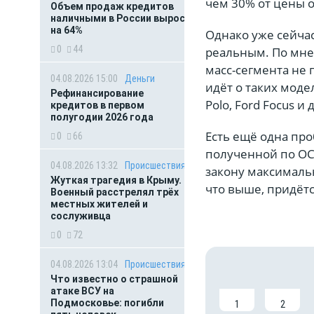
чем 30% от цены о
Объем продаж кредитов
наличными в России вырос
на 64%
Однако уже сейчас
0
44
реальным. По мне
масс-сегмента не 
04.08.2026 15:00
Деньги
идёт о таких моделя
Рефинансирование
Polo, Ford Focus и 
кредитов в первом
полугодии 2026 года
Есть ещё одна про
0
66
полученной по ОС
04.08.2026 13:32
Происшествия
закону максимальн
Жуткая трагедия в Крыму.
что выше, придётс
Военный расстрелял трёх
местных жителей и
сослуживца
0
72
04.08.2026 13:04
Происшествия
Что известно о страшной
атаке ВСУ на
Подмосковье: погибли
1
2