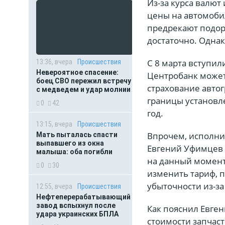
Из-за курса валют
цены на автомобил
предрекают подор
достаточно. Однак
С 8 марта вступил
13:36, вчера
Происшествия
Невероятное спасение:
Центробанк может
боец СВО пережил встречу
страхование авто
с медведем и удар молнии
границы установл
0
42
год.
13:15, вчера
Происшествия
Впрочем, исполни
Мать пыталась спасти
выпавшего из окна
Евгений Уфимцев 
малыша: оба погибли
на данный момент
0
30
изменить тариф, 
убыточности из-за
12:55, вчера
Происшествия
Нефтеперерабатывающий
завод вспыхнул после
Как пояснил Евге
удара украинских БПЛА
стоимости запчаст