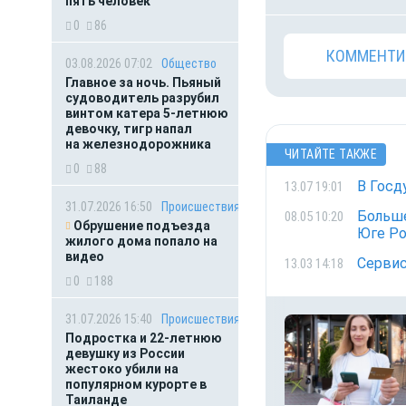
пять человек
0
86
КОММЕНТИ
03.08.2026 07:02
Общество
Главное за ночь. Пьяный
судоводитель разрубил
винтом катера 5-летнюю
девочку, тигр напал
на железнодорожника
ЧИТАЙТЕ ТАКЖЕ
0
88
В Госд
13.07 19:01
31.07.2026 16:50
Происшествия
Больше
08.05 10:20
Обрушение подъезда
Юге Р
жилого дома попало на
видео
Сервис
13.03 14:18
0
188
31.07.2026 15:40
Происшествия
Подростка и 22-летнюю
девушку из России
жестоко убили на
популярном курорте в
Таиланде