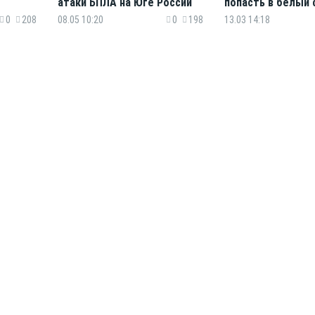
атаки БПЛА на Юге России
попасть в белый 
0
208
08.05 10:20
0
198
13.03 14:18