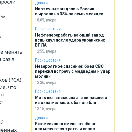
ыросли
Деньги
Ипотечные выдачи в России
выросли на 38% за семь месяцев
чем
18:05, вчера
Происшествия
Нефтеперерабатывающий завод
м
вспыхнул после удара украинских
БПЛА
де менять
12:55, вчера
 раз в
Происшествия
Невероятное спасение: боец СВО
пережил встречу с медведем и удар
молнии
ов (РСА)
13:36, вчера
е, что
Происшествия
бы
Мать пыталась спасти выпавшего
ст
из окна малыша: оба погибли
13:15, вчера
Деньги
ей
Ежемесячная смена кешбэка:
вленных
как меняются траты и спрос