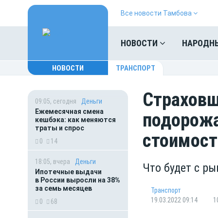
Все новости Тамбова
НОВОСТИ
НАРОДН
НОВОСТИ
ТРАНСПОРТ
Страховщ
09:05, сегодня
Деньги
Ежемесячная смена
подорожа
кешбэка: как меняются
траты и спрос
стоимос
0
14
18:05, вчера
Деньги
Что будет с р
Ипотечные выдачи
в России выросли на 38%
за семь месяцев
Транспорт
19.03.2022 09:14
1
0
68