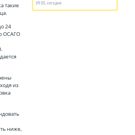
09:05, сегодня
а такие
ца.
до 24
по ОСАГО
й.
дается
ичены
ходя из
овка
ндовать
ть ниже,