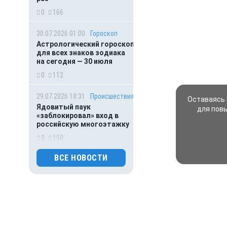
0
166
30.07.2026 01:00
Гороскоп
Астрологический гороскоп
для всех знаков зодиака
на сегодня — 30 июля
0
112
29.07.2026 18:31
Происшествия
Оставаясь 
Ядовитый паук
для пов
«заблокировал» вход в
российскую многоэтажку
0
150
ВСЕ НОВОСТИ
29.07.2026 18:15
Власть
Медведев высказался
по поводу сообщений
о якобы грядущей
мобилизации
0
140