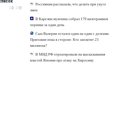
список
Россиянам рассказали, что делать при укусе
0
16
змеи
В Карелии мужчина собрал 179 килограммов
черники за один день
Сын Валерии остался один на один с долгами.
Пригожин пока в стороне. Кто заплатит 23
миллиона?
В МИД РФ отреагировали на высказывания
властей Японии про атаку на Хиросиму