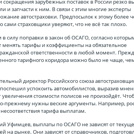
 и сокращения зарубежных поставок в России резко в
и и запчасти к ним. В связи с этим многие эксперты
ожание автостраховки. Предпосылок к этому более 
о сами страховщики уверяют, что не всё так плохо.
и в силу поправки в закон об ОСАГО, согласно которы
 менять тарифы и коэффициенты на обязательное
гражданской ответственности в любой момент. Преж
енного тарифного коридора можно было не чаще, чем
тельный директор Российского союза автостраховщик
поспешил успокоить автомобилистов, выразив мнени
 увеличения стоимости полисов не произойдёт. Что
по-прежнему нужны веские аргументы. Например, ро
 несоответствия тарифа выплатам.
ний Уфимцев, выплаты по ОСАГО не зависят от текущ
ей на рынке. Они зависят от справочников, подгото