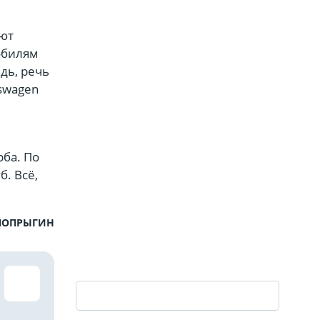
уют
обилям
дь, речь
kswagen
рба. По
. Всё,
ПОПРЫГИН