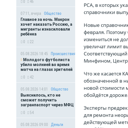
0
46
РСА, в которых у
справочники выпус
07:11, вчера
Общество
Главное за ночь. Макрон
Новые справочник
хочет наказать Россию, а
мигранты изнасиловали
февраля. Поэтому
ребёнка
измениться не до
0
22
увеличат лимит вы
Соответствующий 
05.08.2026 18:45
Происшествия
Молодого футболиста
Минфином, Центр
убило молнией во время
матча на глазах зрителей
Что же касается 
0
42
обозначенной в ни
новой стоимости 
05.08.2026 14:01
Общество
обойдётся дороже
Выяснилось, кто не
сможет получить
загранпаспорт через МФЦ
Эксперты предрек
0
54
для ремонта неори
действующей мето
05.08.2026 09:00
Деньги