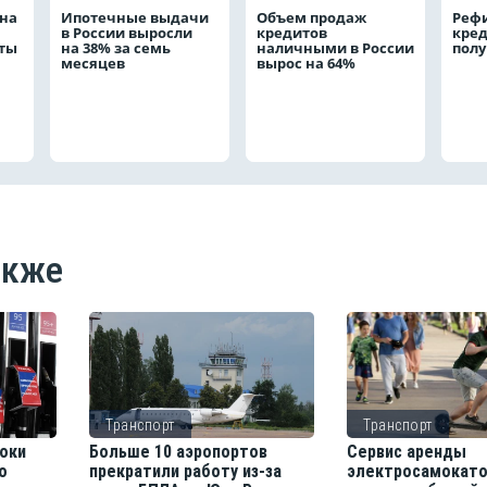
на
Ипотечные выдачи
Объем продаж
Реф
в России выросли
кредитов
кред
аты
на 38% за семь
наличными в России
полу
месяцев
вырос на 64%
акже
Транспорт
Транспорт
роки
Больше 10 аэропортов
Сервис аренды
о
прекратили работу из-за
электросамокат