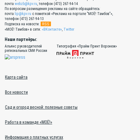
почта
webzb@kpv.ru
, телефон (473) 267-94-14
По вопросам размещения рекламы на сайте обращайтесь:
почта
lip@kpv.ru
с пометкой «Реклама на портале "МОЁ! Тамбов"»,
телефон (473) 267-94-13
RSS
Подписка на новости:
«МОЁ! Тамбов» в сети:
«ВКонтакте»
,
Twitter
Наши партнёры:
Альянс руководителей
Типография «Прайм Принт Воронеж»
региональных СМИ России
Карта сайта
Все новости
Сад и огород весной: полезные советы
Работа в команде «МОЁ!»
Информация о платных услугах