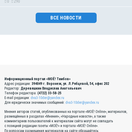
0
290
ВСЕ НОВОСТИ
Информационный портал «МОЁ! Тамбов»
Адрес редакции:
394049 г. Воронеж, ул. Л.Рябцевой, 54, офис 202
Редактор:
Деревяшкин Владислав Анатольевич
Телефон редактора:
(4722) 33-58-25
E-mail редакции:
dva3-10der@yandex.ru
Для юридически значимых сообщений:
dva3-10der@yandex.ru
Мнения авторов статей, опубликованных на портале «МОЁ! Online», материалов,
размещённых в разделах «Мнения», «Народные новости», а также
комментариев пользователей к материалам сайта могут не совпадать
с позицией редакции газеты «МОЁ!» и портала «МОЁ! Online».
По вопросам размещения материалов на сайте обращайтесь: