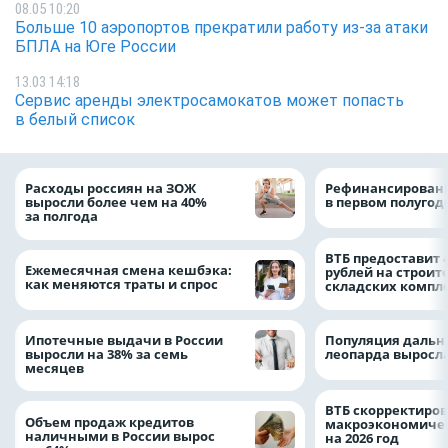
08.05 10:20
Больше 10 аэропортов прекратили работу из-за атаки
БПЛА на Юге России
13.03 14:18
Сервис аренды электросамокатов может попасть
в белый список
Расходы россиян на ЗОЖ
Рефинансировани
выросли более чем на 40%
в первом полугоди
за полгода
ВТБ предоставит 
Ежемесячная смена кешбэка:
рублей на строит
как меняются траты и спрос
складских компл
Ипотечные выдачи в России
Популяция дальн
выросли на 38% за семь
леопарда выросла
месяцев
ВТБ скорректиро
Объем продаж кредитов
макроэкономичес
наличными в России вырос
на 2026 год