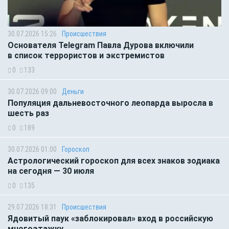
30.07.2026 15:26
Происшествия
Основателя Telegram Павла Дурова включили
в список террористов и экстремистов
0
133
30.07.2026 09:00
Деньги
Популяция дальневосточного леопарда выросла в
шесть раз
0
189
30.07.2026 01:00
Гороскоп
Астрологический гороскоп для всех знаков зодиака
на сегодня — 30 июля
0
135
29.07.2026 18:31
Происшествия
Ядовитый паук «заблокировал» вход в российскую
многоэтажку