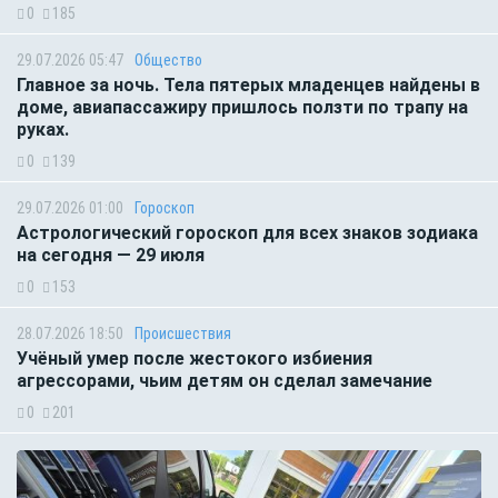
0
185
29.07.2026 05:47
Общество
Главное за ночь. Тела пятерых младенцев найдены в
доме, авиапассажиру пришлось ползти по трапу на
руках.
0
139
29.07.2026 01:00
Гороскоп
Астрологический гороскоп для всех знаков зодиака
на сегодня — 29 июля
0
153
28.07.2026 18:50
Происшествия
Учёный умер после жестокого избиения
агрессорами, чьим детям он сделал замечание
0
201