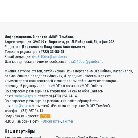
Информационный портал «МОЁ! Тамбов»
Адрес редакции:
394049 г. Воронеж, ул. Л.Рябцевой, 54, офис 202
Редактор:
Деревяшкин Владислав Анатольевич
Телефон редактора:
(4722) 33-58-25
E-mail редакции:
dva3-10der@yandex.ru
Для юридически значимых сообщений:
dva3-10der@yandex.ru
Мнения авторов статей, опубликованных на портале «МОЁ! Online», материалов,
размещённых в разделах «Мнения», «Народные новости», а также
комментариев пользователей к материалам сайта могут не совпадать
с позицией редакции газеты «МОЁ!» и портала «МОЁ! Online».
По вопросам размещения материалов на сайте обращайтесь:
почта
webzb@kpv.ru
, телефон (473) 267-94-14
По вопросам размещения рекламы на сайте обращайтесь:
почта
lip@kpv.ru
с пометкой «Реклама на портале "МОЁ! Тамбов"»,
телефон (473) 267-94-13
RSS
Подписка на новости:
«МОЁ! Тамбов» в сети:
«ВКонтакте»
,
Twitter
Наши партнёры:
Альянс руководителей
Типография «Прайм Принт Воронеж»