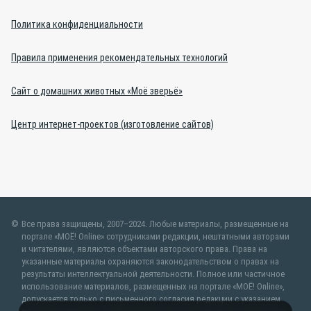
Политика конфиденциальности
Правила применения рекомендательных технологий
Сайт о домашних животных «Моё зверьё»
Центр интернет-проектов (изготовление сайтов)
Все права защищены, 2007–2024. Любые материалы, размещенные на
портале «МОЁ! Online» сотрудниками редакции, нештатными авторами
и читателями, являются объектами авторского права. Права на
указанные материалы охраняются законодательством о правах на
результаты интеллектуальной деятельности. Полное или частичное
использование материалов, размещенных на портале «МОЁ! Online»,
допускается только с письменного согласия редакции с указанием