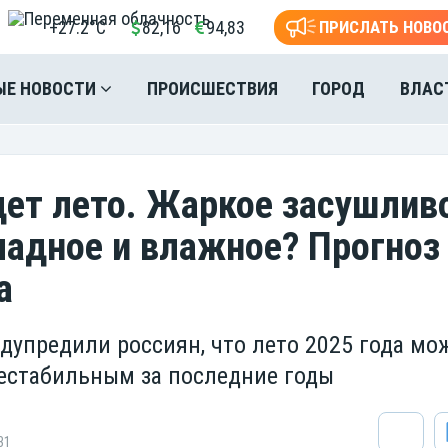
+27.2°C
82,16
94,83
ПРИСЛАТЬ НОВО
ЫЕ НОВОСТИ
ПРОИСШЕСТВИЯ
ГОРОД
ВЛАС
дет лето. Жаркое засушлив
ладное и влажное? Прогноз
а
дупредили россиян, что лето 2025 года мо
естабильным за последние годы
31