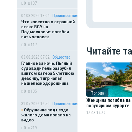
0
107
04.08.2026 13:04
Происшествия
Что известно о страшной
атаке ВСУ на
Подмосковье: погибли
пять человек
0
117
Читайте т
03.08.2026 07:02
Общество
Главное за ночь. Пьяный
судоводитель разрубил
винтом катера 5-летнюю
девочку, тигр напал
на железнодорожника
0
105
Погода
Женщина погибла на
31.07.2026 16:50
Происшествия
популярном курорте
Обрушение подъезда
18.05 14:32
жилого дома попало на
видео
0
219