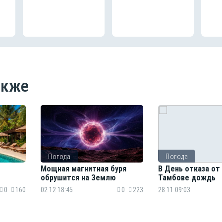
акже
Погода
Погода
Мощная магнитная буря
В День отказа от
обрушится на Землю
Тамбове дождь
0
160
02.12 18:45
0
223
28.11 09:03