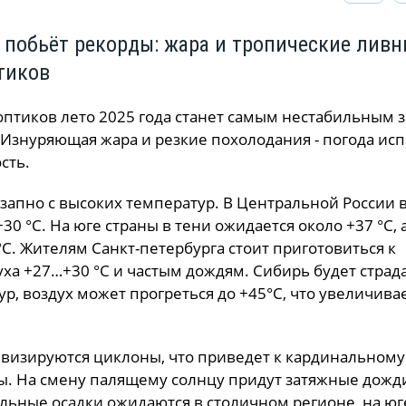
 побьёт рекорды: жара и тропические ливн
тиков
оптиков лето 2025 года станет самым нестабильным з
Изнуряющая жара и резкие похолодания - погода ис
ость.
запно с высоких температур. В Центральной России 
30 °C. На юге страны в тени ожидается около +37 °C, 
C. Жителям Санкт-петербурга стоит приготовиться к
уха +27…+30 °C и частым дождям.
Сибирь будет страда
р, воздух может прогреться до +45°C, что увеличива
ивизируются циклоны, что приведет к кардинальному
ы.
На смену палящему солнцу придут затяжные дожд
льные осадки ожидаются в столичном регионе, на юг