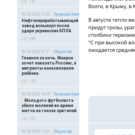
0
47
Волги, в Крыму, в
06.08.2026 12:55
Происшествия
В августе тепло в
Нефтеперерабатывающий
завод вспыхнул после
придут грозы, ур
удара украинских БПЛА
столбики термомет
0
89
°C при высокой в
ожидается средняя
06.08.2026 07:11
Общество
Главное за ночь. Макрон
хочет наказать Россию, а
мигранты изнасиловали
ребёнка
0
37
05.08.2026 18:45
Происшествия
Молодого футболиста
убило молнией во время
матча на глазах зрителей
0
57
05.08.2026 14:01
Общество