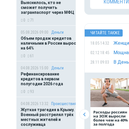
КОММЕНТИ
Выяснилось, кто не
сможет получить
загранпаспорт через МФЦ
0
71
05.08.2026 09:00
Деньги
ЧИТАЙТЕ ТАКЖЕ
Объем продаж кредитов
Женщин
18.05 14:32
наличными в России вырос
на 64%
Мощная
02.12 18:45
0
61
В День
28.11 09:03
04.08.2026 15:00
Деньги
Рефинансирование
кредитов в первом
полугодии 2026 года
0
93
04.08.2026 13:32
Происшествия
Жуткая трагедия в Крыму.
Расходы россиян
Военный расстрелял трёх
на ЗОЖ выросли
местных жителей и
более чем на 40%
за полгода
сослуживца