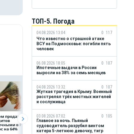
ТОП-5. Погода
04.08.2026 13:04
0
117
Что известно о страшной атаке
ВСУ на Подмосковье: погибли пять
человек
06.08.2026 18:05
0
107
Ипотечные выдачи в России
выросли на 38% за семь месяцев
04.08.2026 13:32
0
107
Жуткая трагедия в Крыму. Военный
расстрелял трёх местных жителей
и сослуживца
03.08.2026 07:02
0
105
ем продаж
Рефинансирование
ВТБ предоставит 
дитов
кредитов в первом
млрд рублей
Главное за ночь. Пьяный
ичными в России
полугодии 2026 года
на строительство
судоводитель разрубил винтом
с на 64%
складских
катера 5-летнюю девочку, тигр
комплексов