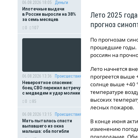
06.08.2026 18:05
Деньги
Ипотечные выдачи
Лето 2025 года
в России выросли на 38%
за семь месяцев
прогноз синоп
0
107
По прогнозам син
прошедшие годы. 
россиян на прочн
Лето начнется вне
прогреется выше +
06.08.2026 13:36
Происшествия
Невероятное спасение:
солнце выше +40 °
боец СВО пережил встречу
температуре возд
с медведем и удар молнии
высоких температу
0
85
лесных пожаров.
06.08.2026 13:15
Происшествия
В конце июня акт
Мать пыталась спасти
выпавшего из окна
изменению погод
малыша: оба погибли
похолодание. Оби