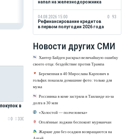
напал на железнодорожника
04.08.2026 15:00
0
93
Рефинансирование кредитов
в первом полугодии 2026 года
Новости других СМИ
Хантер Байден раскрыл величайшую ошибку
своего отца: бездействие против Трампа
Беременная в 40 Мирослава Карпович в
гольфах показала домашние фото: только для
мужа
Россиянка в коме застряла в Таиланде из-за
долга в 30 млн
 покупок в
«Холостой — полчеловека»
0
330
Оголённые лоджии беспокоят мурманчан
Жаркие дни без осадков возвращаются на
Алтай