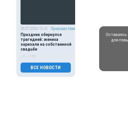
30.07.2026 15:31
Происшествия
Оставаясь 
Праздник обернулся
трагедией: жениха
для пов
зарезали на собственной
свадьбе
0
129
ВСЕ НОВОСТИ
30.07.2026 15:26
Происшествия
Основателя Telegram
Павла Дурова включили
в список террористов
и экстремистов