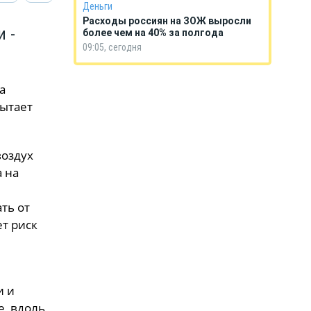
Деньги
Расходы россиян на ЗОЖ выросли
и -
более чем на 40% за полгода
09:05, сегодня
а
пытает
воздух
а на
ть от
ет риск
и и
е, вдоль