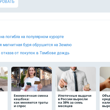
РОВАТЬ
а погибла на популярном курорте
 магнитная буря обрушится на Землю
 отказа от покупок в Тамбове дождь
Ежемесячная смена
Ипотечные выдачи
Объ
кешбэка:
в России выросли
кре
как меняются траты
на 38% за семь
нал
и спрос
месяцев
выро