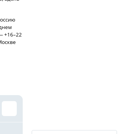
Россию
 днем
 — +16–22
Москве