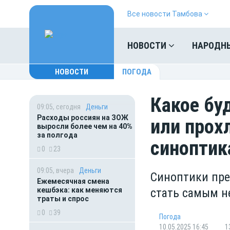
Все новости Тамбова
НОВОСТИ
НАРОДН
НОВОСТИ
ПОГОДА
Какое бу
09:05, сегодня
Деньги
Расходы россиян на ЗОЖ
или прох
выросли более чем на 40%
за полгода
синоптик
0
23
09:05, вчера
Деньги
Синоптики пре
Ежемесячная смена
кешбэка: как меняются
стать самым н
траты и спрос
0
39
Погода
10.05.2025 16:45
1