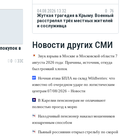
04.08.2026 13:32
0
76
Жуткая трагедия в Крыму. Военный
расстрелял трёх местных жителей
и сослуживца
Новости других СМИ
 покупок в
Звук взрыва в Москве и Московской области 7
0
330
августа 2026 года: Причины, источник, откуда
был громкий хлопок
Ночная атака БПЛА на склад Wildberries: что
известно об очередном ударе по логистическим
центрам 07/08/2026 – Новости
В Карелии пенсионерам не оплачивают
полностью проезд к морю
Находчивый пенсионер наказал мошенников
изощренным способом
Пьяный россиянин открыл стрельбу по скорой