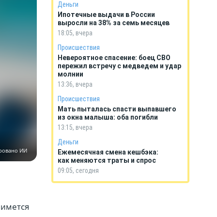
Деньги
Ипотечные выдачи в России
выросли на 38% за семь месяцев
18:05, вчера
Происшествия
Невероятное спасение: боец СВО
пережил встречу с медведем и удар
молнии
13:36, вчера
Происшествия
Мать пыталась спасти выпавшего
из окна малыша: оба погибли
13:15, вчера
Деньги
ровано ИИ
Ежемесячная смена кешбэка:
как меняются траты и спрос
09:05, сегодня
нимется