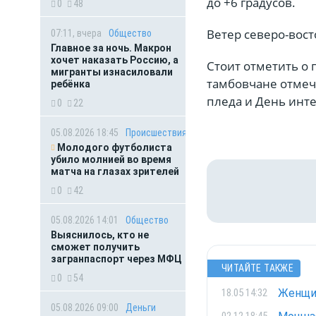
до +6 градусов.
0
48
Ветер северо-вост
07:11, вчера
Общество
Главное за ночь. Макрон
хочет наказать Россию, а
Стоит отметить о
п
мигранты изнасиловали
тамбовчане отмеч
ребёнка
пледа и День инте
0
22
05.08.2026 18:45
Происшествия
Молодого футболиста
убило молнией во время
матча на глазах зрителей
0
42
05.08.2026 14:01
Общество
Выяснилось, кто не
сможет получить
загранпаспорт через МФЦ
ЧИТАЙТЕ ТАКЖЕ
0
54
Женщин
18.05 14:32
05.08.2026 09:00
Деньги