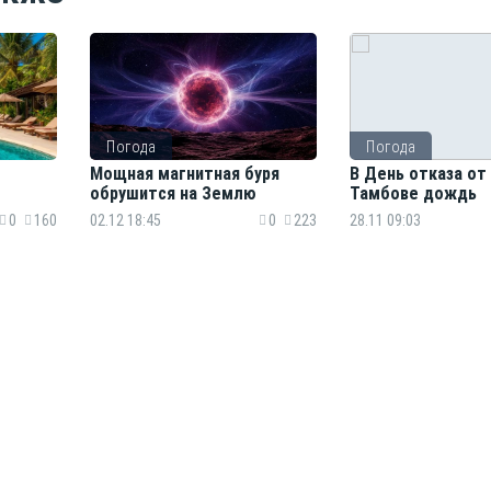
Погода
Погода
Мощная магнитная буря
В День отказа от
обрушится на Землю
Тамбове дождь
0
160
02.12 18:45
0
223
28.11 09:03