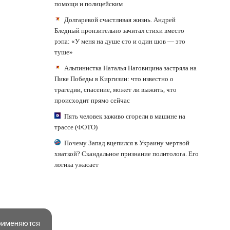
помощи и полицейским
Долгаревой счастливая жизнь. Андрей
Бледный пронзительно зачитал стихи вместо
рэпа: «У меня на душе сто и один шов — это
туше»
Альпинистка Наталья Наговицина застряла на
Пике Победы в Киргизии: что известно о
трагедии, спасение, может ли выжить, что
происходит прямо сейчас
Пять человек заживо сгорели в машине на
трассе (ФОТО)
Почему Запад вцепился в Украину мертвой
хваткой? Скандальное признание политолога. Его
логика ужасает
применяются