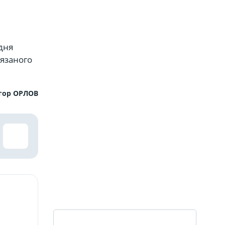
дня
язаного
гор ОРЛОВ