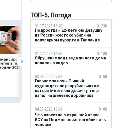
ТОП-5. Погода
31.07.2026 15:40
0
230
Подростка и 22-летнюю девушку
из России жестоко убили на
популярном курорте в Таиланде
31.07.2026 16:50
0
188
Обрушение подъезда жилого дома
инансирование
ВТБ предоставит 4,9
Популяция
итов в первом
млрд рублей
дальневосточног
попало на видео
годии 2026 года
на строительство
леопарда выросл
складских
шесть раз
комплексов
03.08.2026 07:02
0
88
Главное за ночь. Пьяный
судоводитель разрубил винтом
катера 5-летнюю девочку, тигр
напал на железнодорожника
04.08.2026 13:04
0
88
Что известно о страшной атаке
ВСУ на Подмосковье: погибли пять
человек