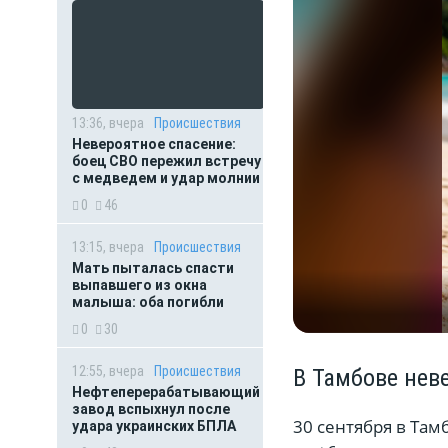
13:36, вчера
Происшествия
Невероятное спасение:
боец СВО пережил встречу
с медведем и удар молнии
0
46
13:15, вчера
Происшествия
Мать пыталась спасти
выпавшего из окна
малыша: оба погибли
0
30
12:55, вчера
Происшествия
В Тамбове нев
Нефтеперерабатывающий
завод вспыхнул после
30 сентября в Та
удара украинских БПЛА