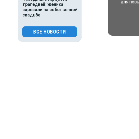
для пов
трагедией: жениха
зарезали на собственной
свадьбе
0
114
ВСЕ НОВОСТИ
30.07.2026 15:26
Происшествия
Основателя Telegram
Павла Дурова включили
в список террористов
и экстремистов
0
110
30.07.2026 09:00
Деньги
Популяция
дальневосточного
леопарда выросла в шесть
раз