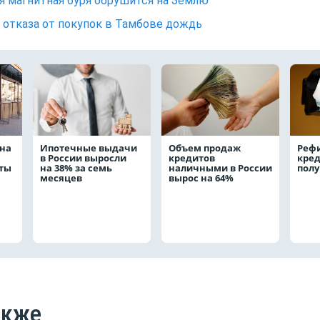
 магнитная буря обрушится на Землю
 отказа от покупок в Тамбове дождь
на
Ипотечные выдачи
Объем продаж
Реф
в России выросли
кредитов
кред
аты
на 38% за семь
наличными в России
полу
месяцев
вырос на 64%
акже