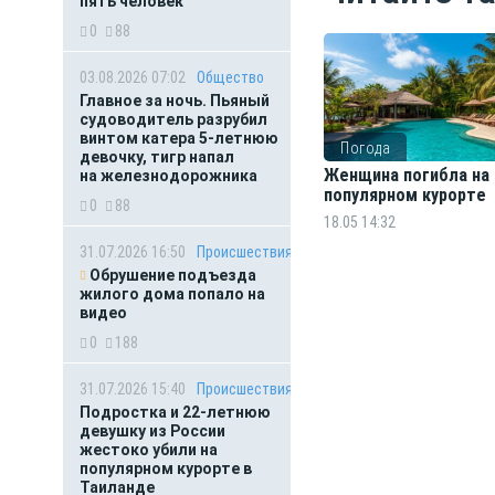
пять человек
0
88
03.08.2026 07:02
Общество
Главное за ночь. Пьяный
судоводитель разрубил
винтом катера 5-летнюю
Погода
девочку, тигр напал
Женщина погибла на
на железнодорожника
популярном курорте
0
88
18.05 14:32
31.07.2026 16:50
Происшествия
Обрушение подъезда
жилого дома попало на
видео
0
188
31.07.2026 15:40
Происшествия
Подростка и 22-летнюю
девушку из России
жестоко убили на
популярном курорте в
Таиланде