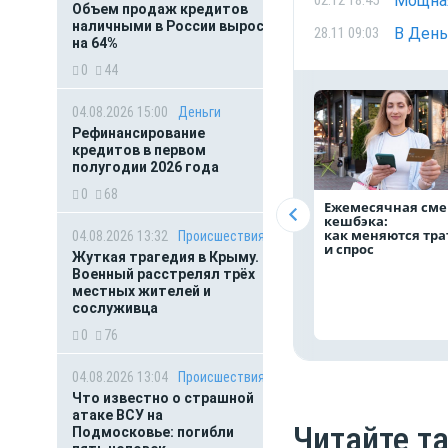
Мощная
02.12 18:45
Объем продаж кредитов
наличными в России вырос
В День
28.11 09:03
на 64%
0
44
04.08.2026 15:00
Деньги
Рефинансирование
кредитов в первом
полугодии 2026 года
0
68
Ежемесячная сме
кешбэка:
как меняются тр
04.08.2026 13:32
Происшествия
и спрос
Жуткая трагедия в Крыму.
Военный расстрелял трёх
местных жителей и
сослуживца
0
76
04.08.2026 13:04
Происшествия
Что известно о страшной
атаке ВСУ на
Читайте т
Подмосковье: погибли