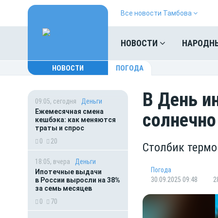
Все новости Тамбова
НОВОСТИ
НАРОДН
НОВОСТИ
ПОГОДА
В День и
09:05, сегодня
Деньги
Ежемесячная смена
солнечн
кешбэка: как меняются
траты и спрос
0
20
Столбик термо
18:05, вчера
Деньги
Погода
Ипотечные выдачи
30.09.2025 09:48
2
в России выросли на 38%
за семь месяцев
0
70