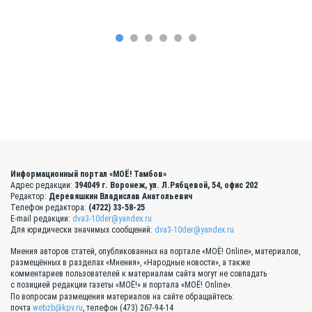
Информационный портал «МОЁ! Тамбов»
Адрес редакции:
394049 г. Воронеж, ул. Л.Рябцевой, 54, офис 202
Редактор:
Деревяшкин Владислав Анатольевич
Телефон редактора:
(4722) 33-58-25
E-mail редакции:
dva3-10der@yandex.ru
Для юридически значимых сообщений:
dva3-10der@yandex.ru
Мнения авторов статей, опубликованных на портале «МОЁ! Online», материалов,
размещённых в разделах «Мнения», «Народные новости», а также
комментариев пользователей к материалам сайта могут не совпадать
с позицией редакции газеты «МОЁ!» и портала «МОЁ! Online».
По вопросам размещения материалов на сайте обращайтесь:
почта
webzb@kpv.ru
, телефон (473) 267-94-14