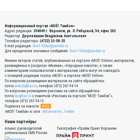
Информационный портал «МОЁ! Тамбов»
Адрес редакции:
394049 г. Воронеж, ул. Л.Рябцевой, 54, офис 202
Редактор:
Деревяшкин Владислав Анатольевич
Телефон редактора:
(4722) 33-58-25
E-mail редакции:
dva3-10der@yandex.ru
Для юридически значимых сообщений:
dva3-10der@yandex.ru
Мнения авторов статей, опубликованных на портале «МОЁ! Online», материалов,
размещённых в разделах «Мнения», «Народные новости», а также
комментариев пользователей к материалам сайта могут не совпадать
с позицией редакции газеты «МОЁ!» и портала «МОЁ! Online».
По вопросам размещения материалов на сайте обращайтесь:
почта
webzb@kpv.ru
, телефон (473) 267-94-14
По вопросам размещения рекламы на сайте обращайтесь:
почта
lip@kpv.ru
с пометкой «Реклама на портале "МОЁ! Тамбов"»,
телефон (473) 267-94-13
RSS
Подписка на новости:
«МОЁ! Тамбов» в сети:
«ВКонтакте»
,
Twitter
Наши партнёры:
Альянс руководителей
Типография «Прайм Принт Воронеж»
региональных СМИ России