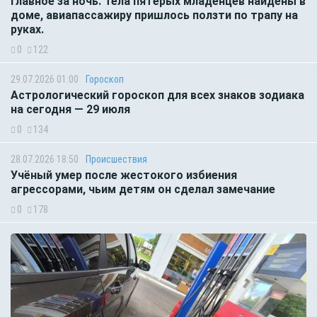
Главное за ночь. Тела пятерых младенцев найдены в
доме, авиапассажиру пришлось ползти по трапу на
руках.
0
122
29.07.2026 01:00
Гороскоп
Астрологический гороскоп для всех знаков зодиака
на сегодня — 29 июля
0
134
28.07.2026 18:50
Происшествия
Учёный умер после жестокого избиения
агрессорами, чьим детям он сделал замечание
0
178