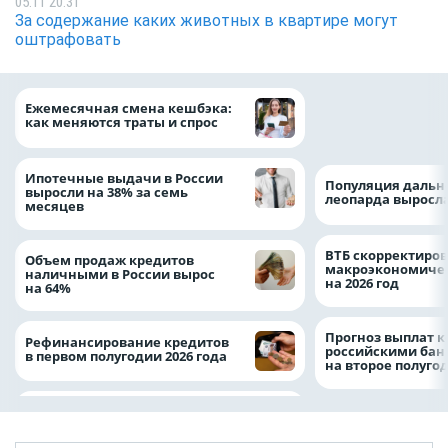
05.11 20:31
За содержание каких животных в квартире могут
оштрафовать
ВТБ предоставит 
Ежемесячная смена кешбэка:
рублей на строит
как меняются траты и спрос
складских компл
Ипотечные выдачи в России
Популяция дальн
выросли на 38% за семь
леопарда выросла
месяцев
ВТБ скорректиро
Объем продаж кредитов
макроэкономичес
наличными в России вырос
на 2026 год
на 64%
Прогноз выплат 
Рефинансирование кредитов
российскими ба
в первом полугодии 2026 года
на второе полуго