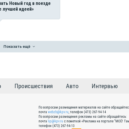
чать Новый год в поезде
е лучшей идеей»
Показать ещё
о
Происшествия
Авто
Интервью
По вопросам размещения материалов на сайте обращайтес
почта
webzb@kpv.ru
, телефон (473) 267-94-14
По вопросам размещения рекламы на сайте обращайтесь:
почта
lip@kpv.ru
с пометкой «Реклама на портале "МОЁ! Там
телефон (473) 267-94-13