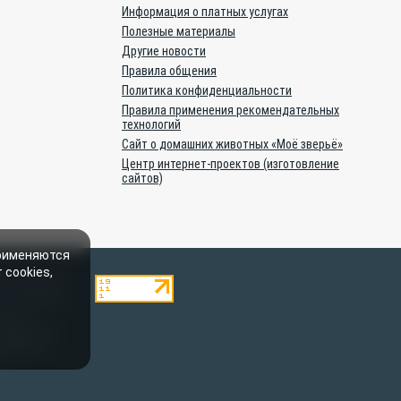
Информация о платных услугах
Полезные материалы
Другие новости
Правила общения
Политика конфиденциальности
Правила применения рекомендательных
технологий
Сайт о домашних животных «Моё зверьё»
Центр интернет-проектов (изготовление
сайтов)
применяются
 cookies,
ями, являются
. Полное или
ылки на
 рубрике «От
 Материалы