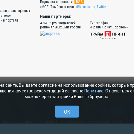
RSS
Подписка на новости:
«МОЁ! Тамбов» в сети:
«ВКонтакте»
,
Twitter
иалов, размещённых
вателей
Наши партнёры:
!» и портала
Альянс руководителей
Типография
региональных СМИ России
«Прайм Принт Воронеж»
на сайте, Вы даете согласие на использование cookies, которые 
ышения качества рекомендаций согласно
Политике
. Отказаться от
ортале «МОЁ! Online» сотрудниками редакции, нештатными авторами и читател
можно через настройки Вашего браузера.
тся законодательством о правах на результаты интеллектуальной деятельности
Online», допускается только с письменного согласия редакции с указанием сс
ерссылки на moe-tambov.ru. Все вопросы можно задать по адресу
OK
web@kpv.ru
. В
мационном сотрудничестве между редакцией «МОЁ! Online» и органами власти.
договоров (соглашений, контрактов) об информационном сотрудничестве и (или)