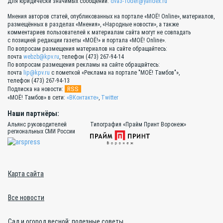
Для юридически значимых сообщений:
dva3-10der@yandex.ru
Мнения авторов статей, опубликованных на портале «МОЁ! Online», материалов,
размещённых в разделах «Мнения», «Народные новости», а также
комментариев пользователей к материалам сайта могут не совпадать
с позицией редакции газеты «МОЁ!» и портала «МОЁ! Online».
По вопросам размещения материалов на сайте обращайтесь:
почта
webzb@kpv.ru
, телефон (473) 267-94-14
По вопросам размещения рекламы на сайте обращайтесь:
почта
lip@kpv.ru
с пометкой «Реклама на портале "МОЁ! Тамбов"»,
телефон (473) 267-94-13
RSS
Подписка на новости:
«МОЁ! Тамбов» в сети:
«ВКонтакте»
,
Twitter
Наши партнёры:
Альянс руководителей
Типография «Прайм Принт Воронеж»
региональных СМИ России
Карта сайта
Все новости
Сад и огород весной: полезные советы