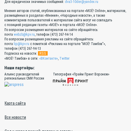
Для юридически значимых сообщений:
dva3-10der@yandex.ru
Мнения авторов статей, опубликованных на портале «МОЁ! Online», материалов,
размещённых в разделах «Мнения», «Народные новости», а также
комментариев пользователей к материалам сайта могут не совпадать
с позицией редакции газеты «МОЁ!» и портала «МОЁ! Online».
По вопросам размещения материалов на сайте обращайтесь:
почта
webzb@kpv.ru
, телефон (473) 267-94-14
По вопросам размещения рекламы на сайте обращайтесь:
почта
lip@kpv.ru
с пометкой «Реклама на портале "МОЁ! Тамбов"»,
телефон (473) 267-94-13
RSS
Подписка на новости:
«МОЁ! Тамбов» в сети:
«ВКонтакте»
,
Twitter
Наши партнёры:
Альянс руководителей
Типография «Прайм Принт Воронеж»
региональных СМИ России
Карта сайта
Все новости