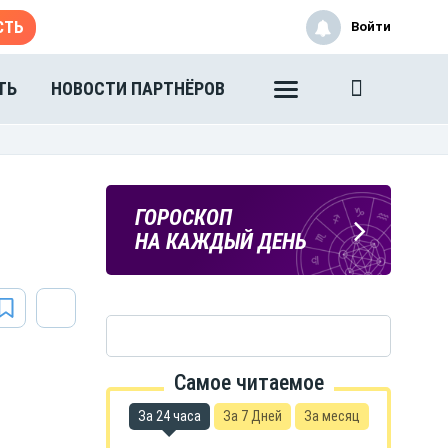
СТЬ
Войти
ТЬ
НОВОСТИ ПАРТНЁРОВ
ПОГОДА
ГОРОСКОП
В ТАМБОВЕ
НА КАЖДЫЙ ДЕНЬ
Самое читаемое
За 24 часа
За 7 Дней
За месяц