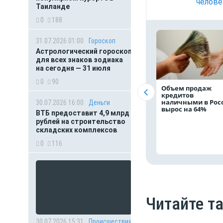
челове
Таиланде
0
188
31.07.2026 01:00
Гороскоп
Астрологический гороскоп
для всех знаков зодиака
на сегодня — 31 июля
0
90
Объем продаж
кредитов
наличными в Рос
30.07.2026 16:00
Деньги
вырос на 64%
ВТБ предоставит 4,9 млрд
рублей на строительство
складских комплексов
0
116
Читайте т
30.07.2026 15:31
Происшествия