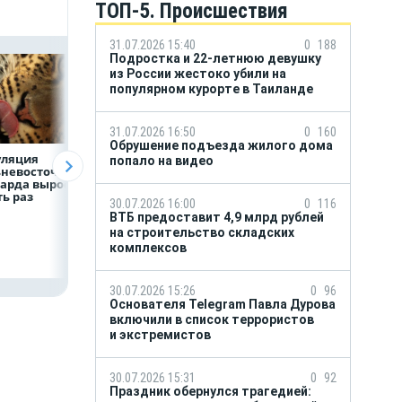
ТОП-5. Происшествия
31.07.2026 15:40
0
188
Подростка и 22-летнюю девушку
из России жестоко убили на
популярном курорте в Таиланде
31.07.2026 16:50
0
160
Обрушение подъезда жилого дома
уляция
ВТБ скорректировал
Прогноз выплат
попало на видео
невосточного
макроэкономически
кешбэка
арда выросла в
й прогноз на 2026 год
российскими
ь раз
банками на втор
30.07.2026 16:00
0
116
полугодие
ВТБ предоставит 4,9 млрд рублей
на строительство складских
комплексов
30.07.2026 15:26
0
96
Основателя Telegram Павла Дурова
включили в список террористов
и экстремистов
30.07.2026 15:31
0
92
Праздник обернулся трагедией: