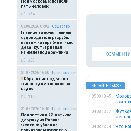
Подмосковье: погибли
пять человек
0
64
03.08.2026 07:02
Общество
Главное за ночь. Пьяный
судоводитель разрубил
винтом катера 5-летнюю
девочку, тигр напал
на железнодорожника
КОММЕНТИ
0
66
31.07.2026 16:50
Происшествия
Обрушение подъезда
жилого дома попало на
ЧИТАЙТЕ ТАКЖЕ
видео
Молодо
05.08 18:45
0
160
зрител
31.07.2026 15:40
Происшествия
Жуткая
04.08 13:32
Подростка и 22-летнюю
жителе
девушку из России
жестоко убили на
Что из
04.08 13:04
популярном курорте в