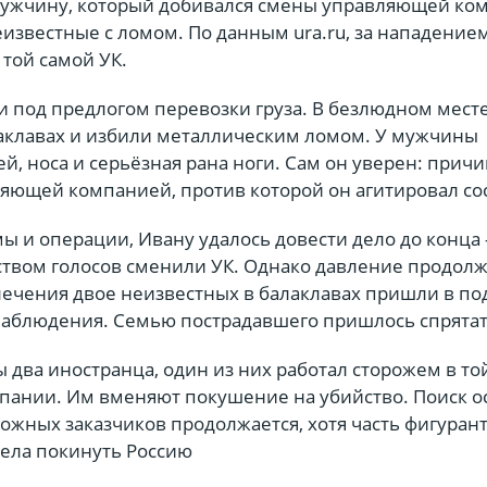
мужчину, который добивался смены управляющей ко
известные с ломом. По данным ura.ru, за нападение
 той самой УК.
 под предлогом перевозки груза. В безлюдном месте
лаклавах и избили металлическим ломом. У мужчины
, носа и серьёзная рана ноги. Сам он уверен: причи
ляющей компанией, против которой он агитировал со
ы и операции, Ивану удалось довести дело до конца
вом голосов сменили УК. Однако давление продолж
лечения двое неизвестных в балаклавах пришли в по
аблюдения. Семью пострадавшего пришлось спрятат
 два иностранца, один из них работал сторожем в то
ании. Им вменяют покушение на убийство. Поиск о
ожных заказчиков продолжается, хотя часть фигурант
пела покинуть Россию