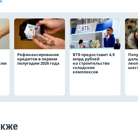
к
Рефинансирование
ВТБ предоставит 4,9
Поп
кредитов в первом
млрд рублей
даль
сии
полугодии 2026 года
на строительство
леоп
складских
шест
комплексов
акже