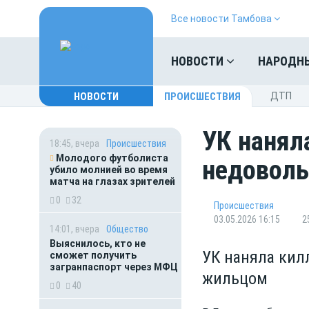
Все новости Тамбова
НОВОСТИ
НАРОДН
НОВОСТИ
ПРОИСШЕСТВИЯ
ДТП
УК нанял
18:45, вчера
Происшествия
Молодого футболиста
недовол
убило молнией во время
матча на глазах зрителей
0
32
Происшествия
03.05.2026 16:15
2
14:01, вчера
Общество
Выяснилось, кто не
УК наняла кил
сможет получить
загранпаспорт через МФЦ
жильцом
0
40