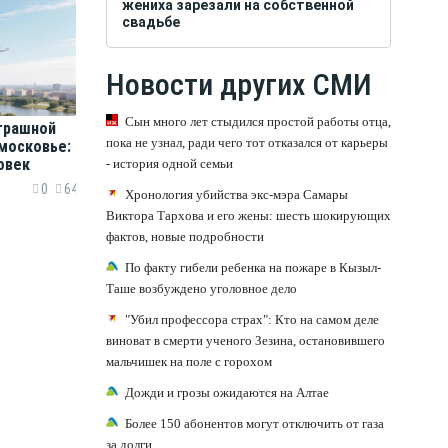
жениха зарезали на собственной
свадьбе
Новости других СМИ
Сын много лет стыдился простой работы отца,
трашной
пока не узнал, ради чего тот отказался от карьеры
московье:
овек
- история одной семьи
0
64
Хронология убийства экс-мэра Самары
Виктора Тархова и его жены: шесть шокирующих
фактов, новые подробности
По факту гибели ребенка на пожаре в Кызыл-
Таше возбуждено уголовное дело
"Убил профессора страх": Кто на самом деле
виноват в смерти ученого Зезина, остановившего
мальчишек на поле с горохом
Дожди и грозы ожидаются на Алтае
Более 150 абонентов могут отключить от газа
за долги