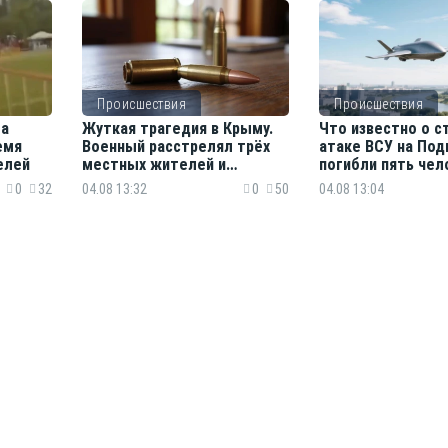
Происшествия
Происшествия
та
Жуткая трагедия в Крыму.
Что известно о с
емя
Военный расстрелял трёх
атаке ВСУ на Под
елей
местных жителей и
погибли пять чел
сослуживца
0
32
04.08 13:32
0
50
04.08 13:04