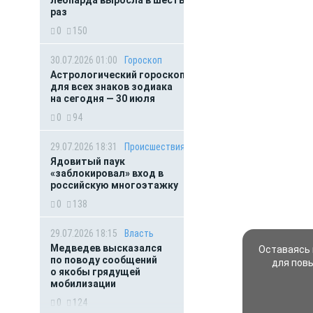
леопарда выросла в шесть
раз
0
150
30.07.2026 01:00
Гороскоп
Астрологический гороскоп
для всех знаков зодиака
на сегодня — 30 июля
0
94
29.07.2026 18:31
Происшествия
Ядовитый паук
«заблокировал» вход в
российскую многоэтажку
0
138
29.07.2026 18:15
Власть
Медведев высказался
Оставаясь 
по поводу сообщений
для пов
о якобы грядущей
мобилизации
0
124