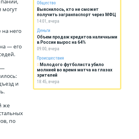
мпании,
Общество
м могут
Выяснилось, кто не сможет
получить загранпаспорт через МФЦ
14:01, вчера
 на него
Деньги
Объем продаж кредитов наличными
в России вырос на 64%
на — его
09:00, вчера
седей.
Происшествия
Молодого футболиста убило
 —
молнией во время матча на глазах
илось:
зрителей
18:45, вчера
дъезд и
ь.
й же
стальных
ов, по