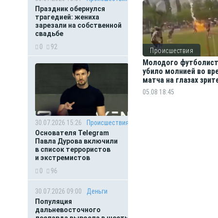
Праздник обернулся
трагедией: жениха
зарезали на собственной
свадьбе
0
92
Происшествия
Молодого футболис
убило молнией во вр
матча на глазах зрит
05.08 18:45
30.07.2026 15:26
Происшествия
Основателя Telegram
Павла Дурова включили
в список террористов
и экстремистов
0
96
30.07.2026 09:00
Деньги
Популяция
дальневосточного