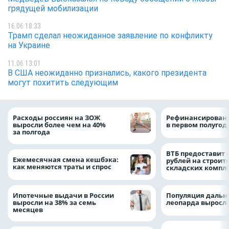
грядущей мобилизации
16.06 18:33
Трамп сделал неожиданное заявление по конфликту
на Украине
11.06 13:01
В США неожиданно признались, какого президента
могут похитить следующим
Расходы россиян на ЗОЖ
Рефинансировани
выросли более чем на 40%
в первом полугоди
за полгода
ВТБ предоставит 
Ежемесячная смена кешбэка:
рублей на строит
как меняются траты и спрос
складских компл
Ипотечные выдачи в России
Популяция дальн
выросли на 38% за семь
леопарда выросла
месяцев