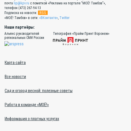
почта
lip@kpv.ru
с пометкой «Реклама на портале "МОЁ! Тамбов"»,
телефон (473) 267-94-13
RSS
Подписка на новости:
«МОЁ! Тамбов» в сети:
«ВКонтакте»
,
Twitter
Наши партнёры:
Альянс руководителей
Типография «Прайм Принт Воронеж»
региональных СМИ России
Карта сайта
Все новости
Сад и огород весной: полезные советы
Работа в команде «МОЁ!»
Информация о платных услугах