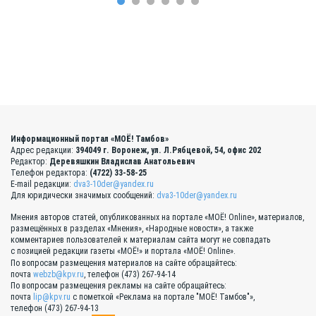
Информационный портал «МОЁ! Тамбов»
Адрес редакции:
394049 г. Воронеж, ул. Л.Рябцевой, 54, офис 202
Редактор:
Деревяшкин Владислав Анатольевич
Телефон редактора:
(4722) 33-58-25
E-mail редакции:
dva3-10der@yandex.ru
Для юридически значимых сообщений:
dva3-10der@yandex.ru
Мнения авторов статей, опубликованных на портале «МОЁ! Online», материалов,
размещённых в разделах «Мнения», «Народные новости», а также
комментариев пользователей к материалам сайта могут не совпадать
с позицией редакции газеты «МОЁ!» и портала «МОЁ! Online».
По вопросам размещения материалов на сайте обращайтесь:
почта
webzb@kpv.ru
, телефон (473) 267-94-14
По вопросам размещения рекламы на сайте обращайтесь:
почта
lip@kpv.ru
с пометкой «Реклама на портале "МОЁ! Тамбов"»,
телефон (473) 267-94-13