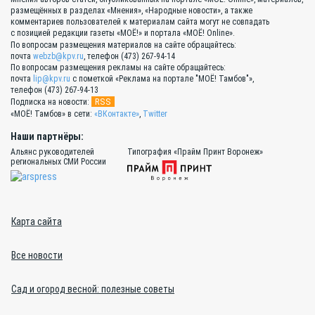
размещённых в разделах «Мнения», «Народные новости», а также
комментариев пользователей к материалам сайта могут не совпадать
с позицией редакции газеты «МОЁ!» и портала «МОЁ! Online».
По вопросам размещения материалов на сайте обращайтесь:
почта
webzb@kpv.ru
, телефон (473) 267-94-14
По вопросам размещения рекламы на сайте обращайтесь:
почта
lip@kpv.ru
с пометкой «Реклама на портале "МОЁ! Тамбов"»,
телефон (473) 267-94-13
RSS
Подписка на новости:
«МОЁ! Тамбов» в сети:
«ВКонтакте»
,
Twitter
Наши партнёры:
Альянс руководителей
Типография «Прайм Принт Воронеж»
региональных СМИ России
Карта сайта
Все новости
Сад и огород весной: полезные советы