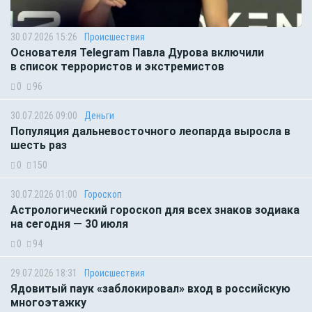
30.07.2026 15:26
Происшествия
Основателя Telegram Павла Дурова включили
в список террористов и экстремистов
0
96
30.07.2026 09:00
Деньги
Популяция дальневосточного леопарда выросла в
шесть раз
0
150
30.07.2026 01:00
Гороскоп
Астрологический гороскоп для всех знаков зодиака
на сегодня — 30 июля
0
94
29.07.2026 18:31
Происшествия
Ядовитый паук «заблокировал» вход в российскую
многоэтажку