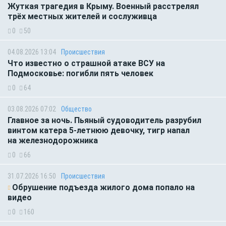
Жуткая трагедия в Крыму. Военный расстрелял
трёх местных жителей и сослуживца
0
50
04.08.2026 13:04
Происшествия
Что известно о страшной атаке ВСУ на
Подмосковье: погибли пять человек
0
64
03.08.2026 07:02
Общество
Главное за ночь. Пьяный судоводитель разрубил
винтом катера 5-летнюю девочку, тигр напал
на железнодорожника
0
66
31.07.2026 16:50
Происшествия
Обрушение подъезда жилого дома попало на
видео
0
160