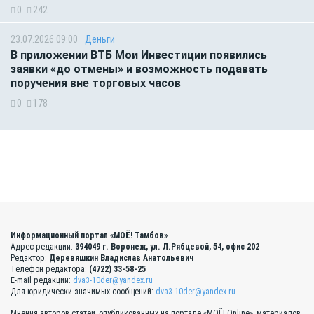
0
242
23.07.2026 09:00
Деньги
В приложении ВТБ Мои Инвестиции появились
заявки «до отмены» и возможность подавать
поручения вне торговых часов
0
178
Информационный портал «МОЁ! Тамбов»
Адрес редакции:
394049 г. Воронеж, ул. Л.Рябцевой, 54, офис 202
Редактор:
Деревяшкин Владислав Анатольевич
Телефон редактора:
(4722) 33-58-25
E-mail редакции:
dva3-10der@yandex.ru
Для юридически значимых сообщений:
dva3-10der@yandex.ru
Мнения авторов статей, опубликованных на портале «МОЁ! Online», материалов,