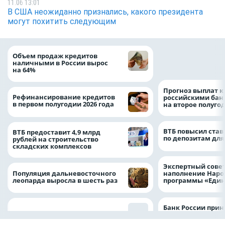
11.06 13:01
В США неожиданно признались, какого президента
могут похитить следующим
ВТБ скорректиро
Объем продаж кредитов
макроэкономичес
наличными в России вырос
на 2026 год
на 64%
Прогноз выплат 
Рефинансирование кредитов
российскими ба
в первом полугодии 2026 года
на второе полуго
ВТБ повысил став
ВТБ предоставит 4,9 млрд
по депозитам для
рублей на строительство
складских комплексов
Экспертный совет
Популяция дальневосточного
наполнение Нар
леопарда выросла в шесть раз
программы «Един
Банк России прин