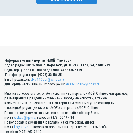
Информационный портал «МОЁ! Тамбов»
Адрес редакции:
394049 г. Воронеж, ул. Л.Рябцевой, 54, офис 202
Редактор:
Деревяшкин Владислав Анатольевич
Телефон редактора:
(4722) 33-58-25
E-mail редакции:
dva3-10der@yandex.ru
Для юридически значимых сообщений:
dva3-10der@yandex.ru
Мнения авторов статей, опубликованных на портале «МОЁ! Online», материалов,
размещённых в разделах «Мнения», «Народные новости», а также
комментариев пользователей к материалам сайта могут не совпадать
с позицией редакции газеты «МОЁ!» и портала «МОЁ! Online».
По вопросам размещения материалов на сайте обращайтесь:
почта
webzb@kpv.ru
, телефон (473) 267-94-14
По вопросам размещения рекламы на сайте обращайтесь:
почта
lip@kpv.ru
с пометкой «Реклама на портале "МОЁ! Тамбов"»,
телефон (473) 267-94-13