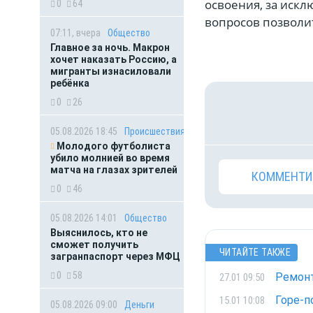
освоения, за искл
0
64
вопросов позволи
07:11, вчера
Общество
Главное за ночь. Макрон
хочет наказать Россию, а
мигранты изнасиловали
ребёнка
0
26
05.08.2026 18:45
Происшествия
Молодого футболиста
убило молнией во время
матча на глазах зрителей
КОММЕНТИ
0
46
05.08.2026 14:01
Общество
Выяснилось, кто не
сможет получить
ЧИТАЙТЕ ТАКЖЕ
загранпаспорт через МФЦ
0
58
Ремонт
27.01 09:50
Горе-п
15.01 10:08
05.08.2026 09:00
Деньги