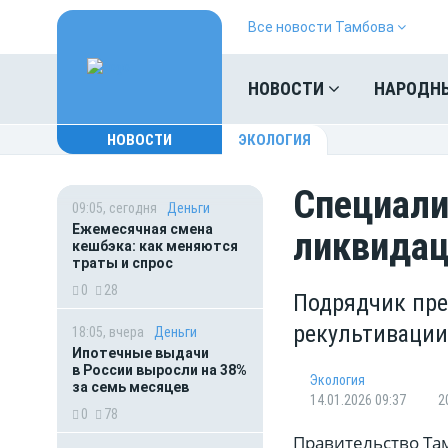
Все новости Тамбова
НОВОСТИ
НАРОДН
НОВОСТИ
ЭКОЛОГИЯ
Специали
09:05, сегодня
Деньги
Ежемесячная смена
ликвидац
кешбэка: как меняются
траты и спрос
0
28
Подрядчик пре
рекультивации
18:05, вчера
Деньги
Ипотечные выдачи
в России выросли на 38%
Экология
за семь месяцев
14.01.2026 09:37
2
0
78
Правительство Та