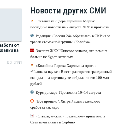
Новости других СМИ
Отставка канцлера Германии Мерца:
последние новости на 7 августа 2026 и прогнозы
Редакция «России-24» обратилась в СКР из-за
травли съемочной группы «Колобка»
работают
свалки на
Эксперт ЖКХ Юнисова заявила, что ремонт
больше не будет котловым
0
191
«Колобок» Гарика Харламова против
«Человека-паука»: В сети разгорелся грандиозный
скандал — а картина уже собрала почти 100 млн
рублей
Курс доллара. Прогноз на 10–14 августа
"Все пропало". Хитрый план Зеленского
сработал как надо
«Отвали, мужик!»: Зеленскому прилетело в
Сети из-за визита в Сербию