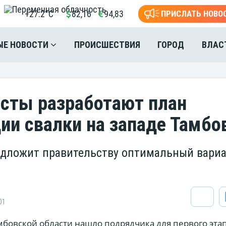
+27.2°C
82,16
94,83
ПРИСЛАТЬ НОВО
ЫЕ НОВОСТИ
ПРОИСШЕСТВИЯ
ГОРОД
ВЛАС
сты разработают план
ии свалки на западе Тамбо
дложит правительству оптимальный вари
01
мбовской области нашло подрядчика для первого эта