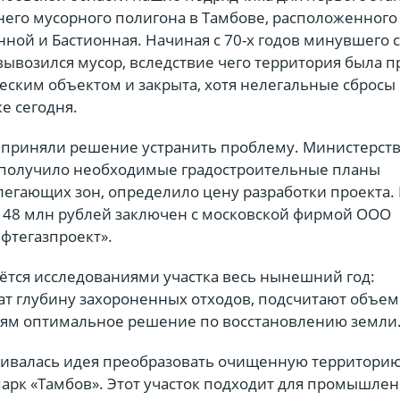
него мусорного полигона в Тамбове, расположенного
ной и Бастионная. Начиная с 70-х годов минувшего 
вывозился мусор, вследствие чего территория была 
еским объектом и закрыта, хотя нелегальные сбросы
е сегодня.
 приняли решение устранить проблему. Министерст
 получило необходимые градостроительные планы
легающих зон, определило цену разработки проекта. 
 48 млн рублей заключен с московской фирмой ООО
фтегазпроект».
ётся исследованиями участка весь нынешний год:
ат глубину захороненных отходов, подсчитают объем
тям оптимальное решение по восстановлению земли
чивалась идея преобразовать очищенную территорию
арк «Тамбов». Этот участок подходит для промышлен