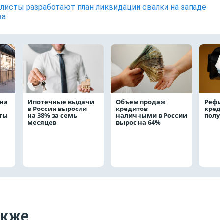
листы разработают план ликвидации свалки на западе
ва
на
Ипотечные выдачи
Объем продаж
Реф
в России выросли
кредитов
кред
аты
на 38% за семь
наличными в России
полу
месяцев
вырос на 64%
акже