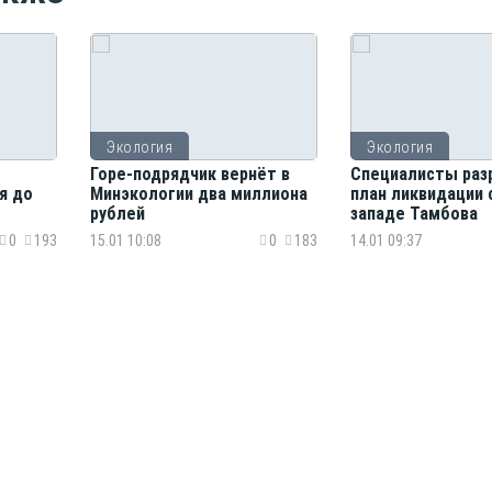
Экология
Экология
Горе-подрядчик вернёт в
Специалисты раз
я до
Минэкологии два миллиона
план ликвидации 
рублей
западе Тамбова
0
193
15.01 10:08
0
183
14.01 09:37