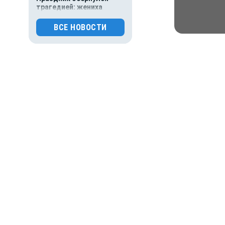
трагедией: жениха
зарезали на собственной
свадьбе
ВСЕ НОВОСТИ
0
118
30.07.2026 15:26
Происшествия
Основателя Telegram
Павла Дурова включили
в список террористов
и экстремистов
0
118
30.07.2026 09:00
Деньги
Популяция
дальневосточного
Новости
Народные новости
Виде
леопарда выросла в шесть
раз