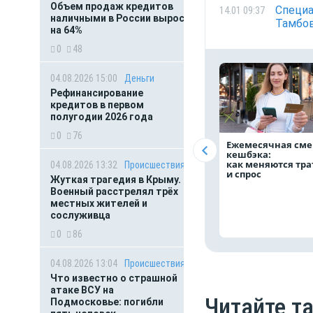
Объем продаж кредитов
Специа
14.01 09:37
наличными в России вырос
Тамбо
на 64%
0
48
04.08.2026 15:00
Деньги
Рефинансирование
кредитов в первом
полугодии 2026 года
0
76
Ежемесячная сме
кешбэка:
как меняются тр
04.08.2026 13:32
Происшествия
и спрос
Жуткая трагедия в Крыму.
Военный расстрелял трёх
местных жителей и
сослуживца
0
86
04.08.2026 13:04
Происшествия
Что известно о страшной
атаке ВСУ на
Читайте т
Подмосковье: погибли