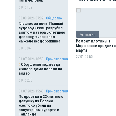
пять человек
0
102
03.08.2026 07:02
Общество
Главное за ночь. Пьяный
судоводитель разрубил
винтом катера 5-летнюю
Экология
девочку, тигр напал
Ремонт плотины в
на железнодорожника
Моршанске продлитс
0
94
марта
27.01 09:50
31.07.2026 16:50
Происшествия
Обрушение подъезда
жилого дома попало на
видео
0
200
31.07.2026 15:40
Происшествия
Подростка и 22-летнюю
девушку из России
жестоко убили на
популярном курорте в
Таиланде