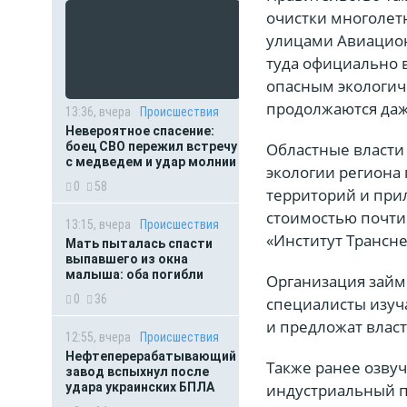
очистки многолет
улицами Авиацион
туда официально 
опасным экологич
продолжаются даж
13:36, вчера
Происшествия
Невероятное спасение:
боец СВО пережил встречу
Областные власти
с медведем и удар молнии
экологии региона
0
58
территорий и при
стоимостью почти
13:15, вчера
Происшествия
«Институт Трансне
Мать пыталась спасти
выпавшего из окна
малыша: оба погибли
Организация займ
0
36
специалисты изуч
и предложат влас
12:55, вчера
Происшествия
Нефтеперерабатывающий
Также ранее озву
завод вспыхнул после
удара украинских БПЛА
индустриальный п