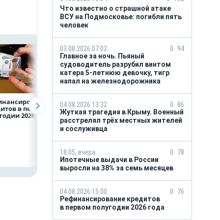
Что известно о страшной атаке
ВСУ на Подмосковье: погибли пять
человек
03.08.2026 07:02
0
94
Главное за ночь. Пьяный
судоводитель разрубил винтом
катера 5-летнюю девочку, тигр
напал на железнодорожника
инансирование
ВТБ предоставит 4,9
Популяция
04.08.2026 13:32
0
86
итов в первом
млрд рублей
дальневосточног
Жуткая трагедия в Крыму. Военный
годии 2026 года
на строительство
леопарда выросл
расстрелял трёх местных жителей
складских
шесть раз
и сослуживца
комплексов
18:05, вчера
0
78
Ипотечные выдачи в России
выросли на 38% за семь месяцев
04.08.2026 15:00
0
76
Рефинансирование кредитов
в первом полугодии 2026 года