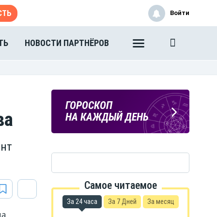
СТЬ
Войти
ТЬ
НОВОСТИ ПАРТНЁРОВ
ПОГОДА
ГОРОСКОП
ва
В ТАМБОВЕ
НА КАЖДЫЙ ДЕНЬ
ант
Самое читаемое
За 24 часа
За 7 Дней
За месяц
па