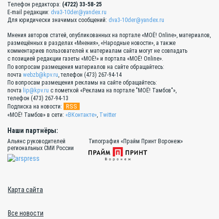
Телефон редактора:
(4722) 33-58-25
E-mail редакции:
dva3-10der@yandex.ru
Для юридически значимых сообщений:
dva3-10der@yandex.ru
Мнения авторов статей, опубликованных на портале «МОЁ! Online», материалов,
размещённых в разделах «Мнения», «Народные новости», а также
комментариев пользователей к материалам сайта могут не совпадать
с позицией редакции газеты «МОЁ!» и портала «МОЁ! Online».
По вопросам размещения материалов на сайте обращайтесь:
почта
webzb@kpv.ru
, телефон (473) 267-94-14
По вопросам размещения рекламы на сайте обращайтесь:
почта
lip@kpv.ru
с пометкой «Реклама на портале "МОЁ! Тамбов"»,
телефон (473) 267-94-13
RSS
Подписка на новости:
«МОЁ! Тамбов» в сети:
«ВКонтакте»
,
Twitter
Наши партнёры:
Альянс руководителей
Типография «Прайм Принт Воронеж»
региональных СМИ России
Карта сайта
Все новости