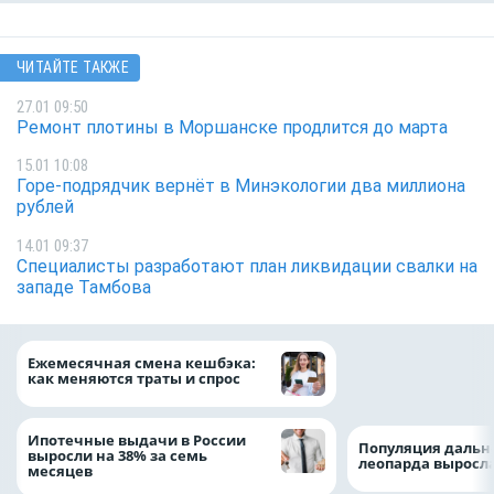
ЧИТАЙТЕ ТАКЖЕ
27.01 09:50
Ремонт плотины в Моршанске продлится до марта
15.01 10:08
Горе-подрядчик вернёт в Минэкологии два миллиона
рублей
14.01 09:37
Специалисты разработают план ликвидации свалки на
западе Тамбова
ВТБ предоставит 
Ежемесячная смена кешбэка:
рублей на строит
как меняются траты и спрос
складских компл
Ипотечные выдачи в России
Популяция дальн
выросли на 38% за семь
леопарда выросла
месяцев