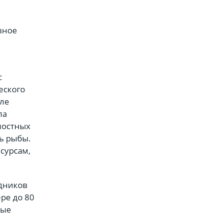
вное
с
еского
оле
ла
ностных
ль рыбы.
сурсам,
удников
ре до 80
ные