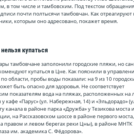
м, в том числе и тамбовским. Под текстом обращени
дписи почти полтысячи тамбовчан. Как отреагируют 
ики, которым оно адресовано, покажет время.
 нельзя купаться
ры тамбовчане заполонили городские пляжи, но са
комендуют купаться в Цне. Как пояснили в управлен
по области, пробы воды показали: на 9 из 10 городск
жет быть опасно для здоровья. Не соответствует
им показателям вода на пляжах, расположенных на 
у кафе «Парус» (ул. Набережная, 14) и «Эльдорадо» (ул
егу канала в районе парка «Дружба» у Тезикова моста 
ции, на Рассказовском шоссе в районе первого моста,
на правом и левом берегах реки Цны), в районе МНТК
аза им. академика С. Фёдорова».