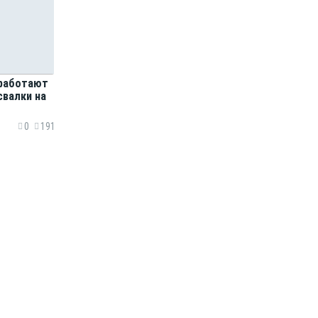
работают
свалки на
0
191