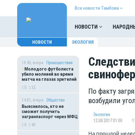
Все новости Тамбова
НОВОСТИ
НАРОДН
НОВОСТИ
ЭКОЛОГИЯ
Следстви
18:45, вчера
Происшествия
Молодого футболиста
свинофе
убило молнией во время
матча на глазах зрителей
0
32
По факту загря
возбудили уго
14:01, вчера
Общество
Выяснилось, кто не
сможет получить
Экология
загранпаспорт через МФЦ
12.08.2017 01:00
1
0
40
На прошлой недел