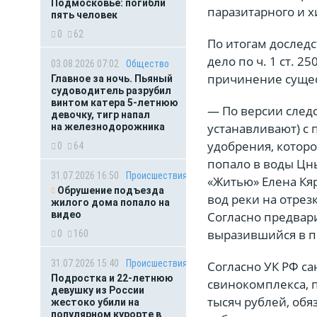
Подмосковье: погибли
паразитарного и 
пять человек
0
62
По итогам дослед
дело по ч. 1 ст. 
03.08.2026 07:02
Общество
причинение сущес
Главное за ночь. Пьяный
судоводитель разрубил
винтом катера 5-летнюю
— По версии следс
девочку, тигр напал
устанавливают) с
на железнодорожника
удобрения, котор
0
64
попало в воды Цны
31.07.2026 16:50
Происшествия
«Житью» Елена Кя
Обрушение подъезда
вод реки на отрез
жилого дома попало на
видео
Согласно предвар
выразившийся в пр
0
160
31.07.2026 15:40
Происшествия
Согласно УК РФ са
Подростка и 22-летнюю
свинокомплекса, п
девушку из России
тысяч рублей, обя
жестоко убили на
популярном курорте в