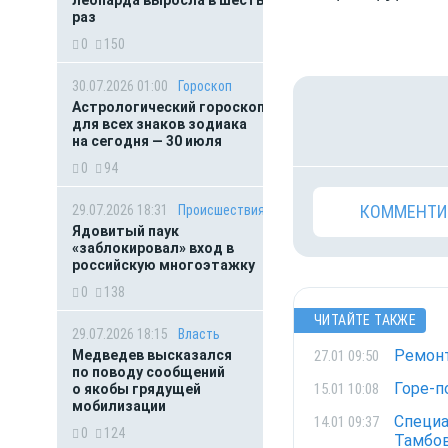
леопарда выросла в шесть
раз
0
150
30.07.2026 01:00
Гороскоп
Астрологический гороскоп
для всех знаков зодиака
на сегодня — 30 июля
0
94
КОММЕНТИ
29.07.2026 18:31
Происшествия
Ядовитый паук
«заблокировал» вход в
российскую многоэтажку
0
138
ЧИТАЙТЕ ТАКЖЕ
29.07.2026 18:15
Власть
Ремонт
27.01 09:50
Медведев высказался
по поводу сообщений
Горе-п
15.01 10:08
о якобы грядущей
мобилизации
Специа
14.01 09:37
0
124
Тамбо