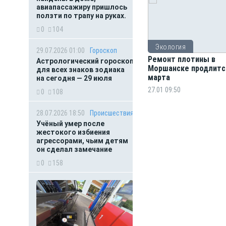
авиапассажиру пришлось
ползти по трапу на руках.
0
104
Экология
29.07.2026 01:00
Гороскоп
Ремонт плотины в
Астрологический гороскоп
Моршанске продлитс
для всех знаков зодиака
марта
на сегодня — 29 июля
27.01 09:50
0
108
28.07.2026 18:50
Происшествия
Учёный умер после
жестокого избиения
агрессорами, чьим детям
он сделал замечание
0
158