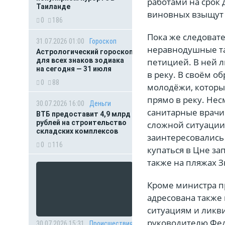
работами на срок д
Таиланде
виновных взыщут
0
186
Пока же следоват
31.07.2026 01:00
Гороскоп
неравнодушные та
Астрологический гороскоп
для всех знаков зодиака
петицией. В ней л
на сегодня — 31 июля
в реку. В своём 
0
88
молодёжи, которы
прямо в реку. Нес
30.07.2026 16:00
Деньги
санитарные врачи 
ВТБ предоставит 4,9 млрд
рублей на строительство
сложной ситуации 
складских комплексов
заинтересовались
0
116
купаться в Цне за
также на пляжах З
Кроме министра п
адресована также
ситуациям и ликв
руководителю Фед
30.07.2026 15:31
Происшествия