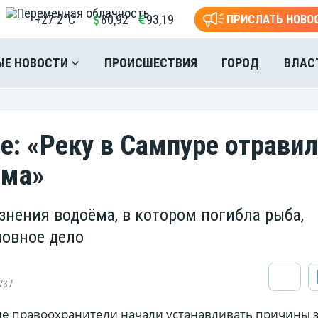
+27.2°C
80,92
93,19
ПРИСЛАТЬ НОВО
ЫЕ НОВОСТИ
ПРОИСШЕСТВИЯ
ГОРОД
ВЛАС
е: «Реку в Сампуре отрави
рма»
знения водоёма, в котором погибла рыба,
ловное дело
737
е правоохранители начали устанавливать причины 