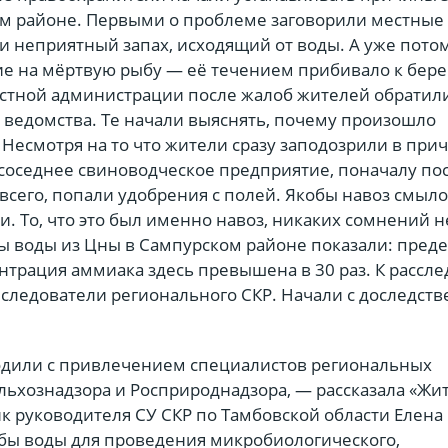
м районе. Первыми о проблеме заговорили местные
и неприятный запах, исходящий от воды. А уже пото
е на мёртвую рыбу — её течением прибивало к бере
стной администрации после жалоб жителей обратили
ведомства. Те начали выяснять, почему произошло
 Несмотря на то что жители сразу заподозрили в при
соседнее свиноводческое предприятие, поначалу по
е всего, попали удобрения с полей. Якобы навоз смыло
 То, что это был именно навоз, никаких сомнений н
ы воды из Цны в Сампурском районе показали: пред
нтрация аммиака здесь превышена в 30 раз. К рассл
следователи регионального СКР. Начали с доследств
дили с привлечением специалистов региональных
льхознадзора и Росприроднадзора, — рассказала «Жи
 руководителя СУ СКР по Тамбовской области Елена
бы воды для проведения микробиологического,