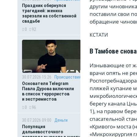
другим чиновника
Праздник обернулся
трагедией: жениха
поставили свои по
зарезали на собственной
обращение чиновн
свадьбе
0
92
КСТАТИ
В Тамбове снова
Изнывающие от жа
врачи опять не ре
30.07.2026 15:26
Происшествия
Роспотребнадзора 
Основателя Telegram
пляжей купание мо
Павла Дурова включили
в список террористов
микробиологическ
и экстремистов
берегу канала Цны 
0
96
1), на правом бер
спасательной стан
30.07.2026 09:00
Деньги
«Кривого» моста (
Популяция
дальневосточного
«Микрохирургия гл