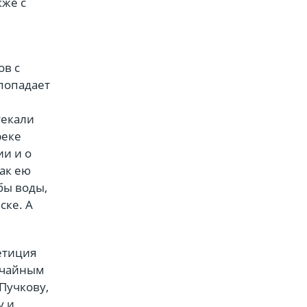
кже с
ов с
 попадает
текали
реке
ии и о
ак ею
бы воды,
ске. А
етиция
ычайным
Пучкову,
у и