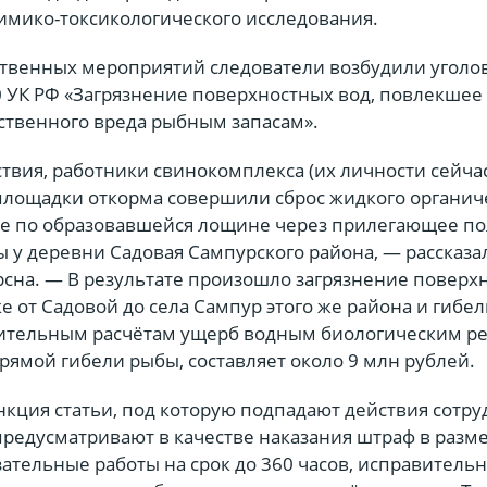
химико-токсикологического исследования.
ственных мероприятий следователи возбудили уголо
250 УК РФ «Загрязнение поверхностных вод, повлекшее
твенного вреда рыбным запасам».
твия, работники свинокомплекса (их личности сейча
 площадки откорма совершили сброс жидкого органич
ое по образовавшейся лощине через прилегающее п
 у деревни Садовая Сампурского района, — рассказа
рсна. — В результате произошло загрязнение поверх
ке от Садовой до села Сампур этого же района и гибе
ительным расчётам ущерб водным биологическим ре
ямой гибели рыбы, составляет около 9 млн рублей.
нкция статьи, под которую подпадают действия сотр
редусматривают в качестве наказания штраф в разме
зательные работы на срок до 360 часов, исправитель