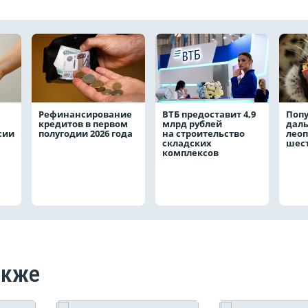
Рефинансирование
ВТБ предоставит 4,9
Поп
кредитов в первом
млрд рублей
даль
сии
полугодии 2026 года
на строительство
леоп
складских
шест
комплексов
акже