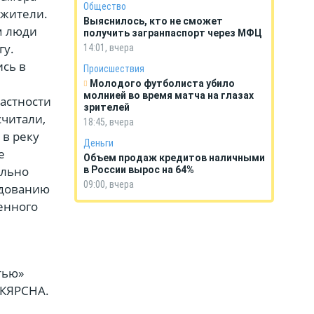
Общество
 жители.
Выяснилось, кто не сможет
м люди
получить загранпаспорт через МФЦ
гу.
14:01, вчера
сь в
Происшествия
Молодого футболиста убило
молнией во время матча на глазах
частности
зрителей
считали,
18:45, вчера
 в реку
Деньги
е
Объем продаж кредитов наличными
ельно
в России вырос на 64%
09:00, вчера
едованию
енного
тью»
 КЯРСНА.