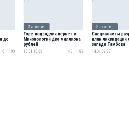
Экология
Экология
Горе-подрядчик вернёт в
Специалисты раз
я до
Минэкологии два миллиона
план ликвидации 
рублей
западе Тамбова
0
193
15.01 10:08
0
183
14.01 09:37