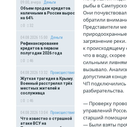
09:00, вчера
Деньги
рыбы в Сампурско
Объем продаж кредитов
Они почувствовал
наличными в России вырос
на 64%
обратили внимани
0
32
Представители ме
природоохранные 
04.08.2026 15:00
Деньги
загрязнение реки.
Рефинансирование
к происходящему 
кредитов в первом
полугодии 2026 года
что в воду, скоре
0
46
сильными ливнями.
вызывало. Анализ
04.08.2026 13:32
Происшествия
допустимая конце
Жуткая трагедия в Крыму.
ЧП подключились 
Военный расстрелял трёх
местных жителей и
разбирательства.
сослуживца
0
46
— Проверку прово
управлений Россе
04.08.2026 13:04
Происшествия
старший помощник
Что известно о страшной
атаке ВСУ на
— Были взяты про