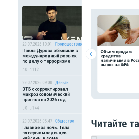
29.07.2026 10:01
Происшествия
Павла Дурова объявили в
Объем продаж
кредитов
международный розыск
наличными в Рос
по делу о терроризме
вырос на 64%
0
112
29.07.2026 09:00
Деньги
ВТБ скорректировал
макроэкономический
прогноз на 2026 год
0
144
Читайте т
29.07.2026 05:47
Общество
Главное за ночь. Тела
пятерых младенцев
найдены в доме,