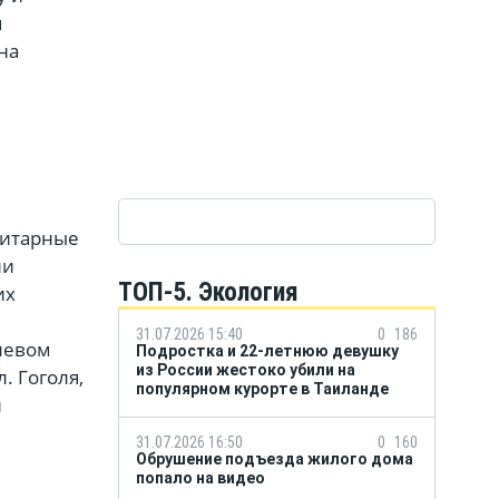
я
на
нитарные
ии
ТОП-5. Экология
их
31.07.2026 15:40
0
186
левом
Подростка и 22-летнюю девушку
из России жестоко убили на
. Гоголя,
популярном курорте в Таиланде
и
31.07.2026 16:50
0
160
Обрушение подъезда жилого дома
попало на видео