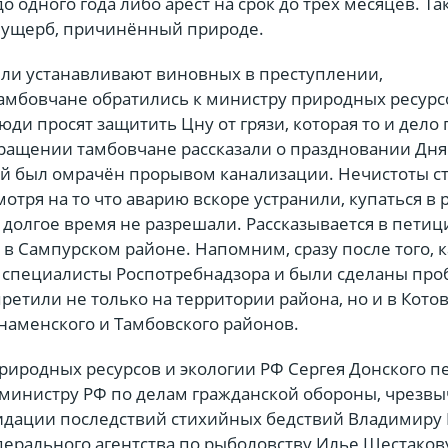
о одного года либо арест на срок до трёх месяцев. Та
 ущерб, причинённый природе.
ели устанавливают виновных в преступлении,
мбовчане обратились к министру природных ресурс
юди просят защитить Цну от грязи, которая то и дело
обращении тамбовчане рассказали о праздновании Дня
й был омрачён прорывом канализации. Нечистоты с
мотря на то что аварию вскоре устранили, купаться в 
долгое время не разрешали. Рассказывается в петиц
в Сампурском районе. Напомним, сразу после того, к
 специалисты Роспотребнадзора и были сделаны про
претили не только на территории района, но и в Котов
наменского и Тамбовского районов.
риродных ресурсов и экологии РФ Сергея Донского п
 министру РФ по делам гражданской обороны, чрезв
идации последствий стихийных бедствий Владимиру 
ерального агентства по рыболовству Илье Шестаков