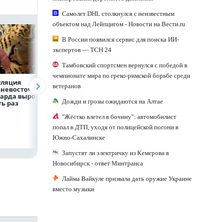
Самолет DHL столкнулся с неизвестным
объектом над Лейпцигом - Новости на Вести.ru
В России появился сервис для поиска ИИ-
экспертов — ТСН 24
Тамбовский спортсмен вернулся с победой в
чемпионате мира по греко-римской борьбе среди
уляция
ВТБ скорректировал
Прогноз выплат
ветеранов
невосточного
макроэкономически
кешбэка
арда выросла в
й прогноз на 2026 год
российскими
Дожди и грозы ожидаются на Алтае
ь раз
банками на втор
полугодие
"Жёстко влетел в бочину": автомобилист
попал в ДТП, уходя от полицейской погони в
Южно-Сахалинске
Запустят ли электричку из Кемерова в
Новосибирск - ответ Минтранса
Лайма Вайкуле призвала дать оружие Украине
вместо музыки