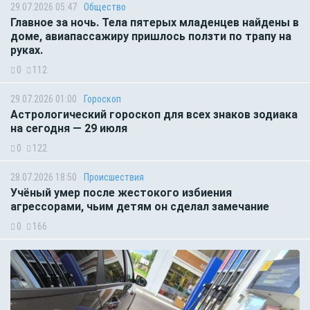
29.07.2026 05:47
Общество
Главное за ночь. Тела пятерых младенцев найдены в
доме, авиапассажиру пришлось ползти по трапу на
руках.
0
112
29.07.2026 01:00
Гороскоп
Астрологический гороскоп для всех знаков зодиака
на сегодня — 29 июля
0
122
28.07.2026 18:50
Происшествия
Учёный умер после жестокого избиения
агрессорами, чьим детям он сделал замечание
0
166