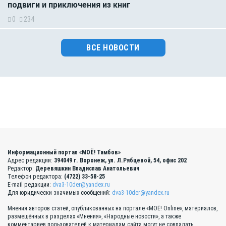
подвиги и приключения из книг
0
234
ВСЕ НОВОСТИ
Информационный портал «МОЁ! Тамбов»
Адрес редакции:
394049 г. Воронеж, ул. Л.Рябцевой, 54, офис 202
Редактор:
Деревяшкин Владислав Анатольевич
Телефон редактора:
(4722) 33-58-25
E-mail редакции:
dva3-10der@yandex.ru
Для юридически значимых сообщений:
dva3-10der@yandex.ru
Мнения авторов статей, опубликованных на портале «МОЁ! Online», материалов,
размещённых в разделах «Мнения», «Народные новости», а также
комментариев пользователей к материалам сайта могут не совпадать