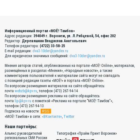
Информационный портал «МОЁ! Тамбов»
Адрес редакции:
394049 г. Воронеж, ул. Л.Рябцевой, 54, офис 202
Редактор:
Деревяшкин Владислав Анатольевич
Телефон редактора:
(4722) 33-58-25
E-mail редакции:
dva3-10der@yandex.ru
Для юридически значимых сообщений:
dva3-10der@yandex.ru
Мнения авторов статей, опубликованных на портале «МОЁ! Online», материалов,
размещённых в разделах «Мнения», «Народные новости», а также
комментариев пользователей к материалам сайта могут не совпадать
с позицией редакции газеты «МОЁ!» и портала «МОЁ! Online».
По вопросам размещения материалов на сайте обращайтесь:
почта
webzb@kpv.ru
, телефон (473) 267-94-14
По вопросам размещения рекламы на сайте обращайтесь:
почта
lip@kpv.ru
с пометкой «Реклама на портале "МОЁ! Тамбов"»,
телефон (473) 267-94-13
RSS
Подписка на новости:
«МОЁ! Тамбов» в сети:
«ВКонтакте»
,
Twitter
Наши партнёры:
Альянс руководителей
Типография «Прайм Принт Воронеж»
региональных СМИ России