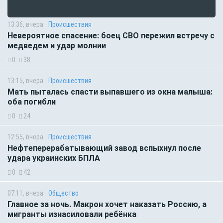
13:36, вчера
Происшествия
Невероятное спасение: боец СВО пережил встречу с
медведем и удар молнии
0
38
13:15, вчера
Происшествия
Мать пыталась спасти выпавшего из окна малыша:
оба погибли
0
24
12:55, вчера
Происшествия
Нефтеперерабатывающий завод вспыхнул после
удара украинских БПЛА
0
42
07:11, вчера
Общество
Главное за ночь. Макрон хочет наказать Россию, а
мигранты изнасиловали ребёнка