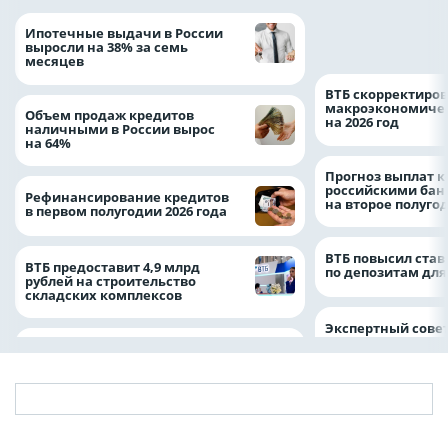
Популяция дальн
Ипотечные выдачи в России
леопарда выросла
выросли на 38% за семь
месяцев
ВТБ скорректиро
макроэкономичес
Объем продаж кредитов
на 2026 год
наличными в России вырос
на 64%
Прогноз выплат 
российскими ба
Рефинансирование кредитов
на второе полуго
в первом полугодии 2026 года
ВТБ повысил став
ВТБ предоставит 4,9 млрд
по депозитам для
рублей на строительство
складских комплексов
Экспертный совет