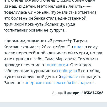
что очень тяжело и очень сложно болен один
из наших детей. И это нельзя вылечить», —
поделилась Симоньян. Журналистка отметила,
что болезнь ребёнка стала единственной
причиной покинуть больницу, куда
госпитализировали её супруга.
Напомним, знаменитый режиссёр Тигран
Кеосаян скончался 26 сентября. Он
впал
в кому
после перенесённой клинической смерти, но так
и не пришёл в себя. Сама Маргарита Симоньян
проходит лечение от
онкологии
. О тяжёлом
заболевании журналистка
сообщила
8 сентября,
а уже на следующий день ей
сделали
операцию.
Ранее она
впервые показала себя без парика
.
Автор:
Виктория ЧУЖАВСКАЯ