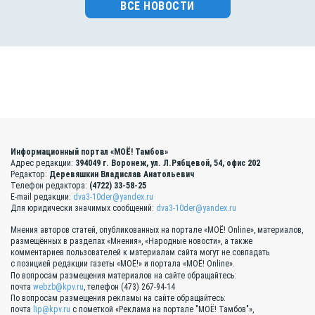
ВСЕ НОВОСТИ
Информационный портал «МОЁ! Тамбов»
Адрес редакции:
394049 г. Воронеж, ул. Л.Рябцевой, 54, офис 202
Редактор:
Деревяшкин Владислав Анатольевич
Телефон редактора:
(4722) 33-58-25
E-mail редакции:
dva3-10der@yandex.ru
Для юридически значимых сообщений:
dva3-10der@yandex.ru
Мнения авторов статей, опубликованных на портале «МОЁ! Online», материалов,
размещённых в разделах «Мнения», «Народные новости», а также
комментариев пользователей к материалам сайта могут не совпадать
с позицией редакции газеты «МОЁ!» и портала «МОЁ! Online».
По вопросам размещения материалов на сайте обращайтесь:
почта
webzb@kpv.ru
, телефон (473) 267-94-14
По вопросам размещения рекламы на сайте обращайтесь:
почта
lip@kpv.ru
с пометкой «Реклама на портале "МОЁ! Тамбов"»,