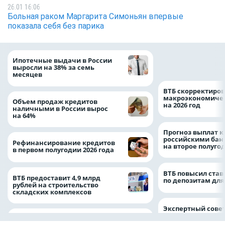
26.01 16:06
Больная раком Маргарита Симоньян впервые
показала себя без парика
Популяция дальн
Ипотечные выдачи в России
леопарда выросла
выросли на 38% за семь
месяцев
ВТБ скорректиро
макроэкономичес
Объем продаж кредитов
на 2026 год
наличными в России вырос
на 64%
Прогноз выплат 
российскими ба
Рефинансирование кредитов
на второе полуго
в первом полугодии 2026 года
ВТБ повысил став
ВТБ предоставит 4,9 млрд
по депозитам для
рублей на строительство
складских комплексов
Экспертный совет