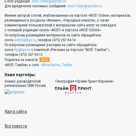
E-mail редакции:
dva3-10der@yandex.ru
Для юридически значимых сообщений:
dva3-10der@yandex.ru
Мнения авторов статей, опубликованных на портале «МОЁ! Online», материалов,
размещённых в разделах «Мнения», «Народные новости», а также
комментариев пользователей к материалам сайта могут не совпадать
с позицией редакции газеты «МОЁ!» и портала «МОЁ! Online».
По вопросам размещения материалов на сайте обращайтесь:
почта
webzb@kpv.ru
, телефон (473) 267-94-14
По вопросам размещения рекламы на сайте обращайтесь:
почта
lip@kpv.ru
с пометкой «Реклама на портале "МОЁ! Тамбов"»,
телефон (473) 267-94-13
RSS
Подписка на новости:
«МОЁ! Тамбов» в сети:
«ВКонтакте»
,
Twitter
Наши партнёры:
Альянс руководителей
Типография «Прайм Принт Воронеж»
региональных СМИ России
Карта сайта
Все новости