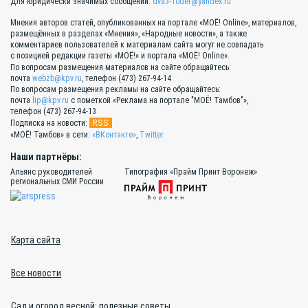
Для юридически значимых сообщений:
dva3-10der@yandex.ru
Мнения авторов статей, опубликованных на портале «МОЁ! Online», материалов,
размещённых в разделах «Мнения», «Народные новости», а также
комментариев пользователей к материалам сайта могут не совпадать
с позицией редакции газеты «МОЁ!» и портала «МОЁ! Online».
По вопросам размещения материалов на сайте обращайтесь:
почта
webzb@kpv.ru
, телефон (473) 267-94-14
По вопросам размещения рекламы на сайте обращайтесь:
почта
lip@kpv.ru
с пометкой «Реклама на портале "МОЁ! Тамбов"»,
телефон (473) 267-94-13
RSS
Подписка на новости:
«МОЁ! Тамбов» в сети:
«ВКонтакте»
,
Twitter
Наши партнёры:
Альянс руководителей
Типография «Прайм Принт Воронеж»
региональных СМИ России
Карта сайта
Все новости
Сад и огород весной: полезные советы