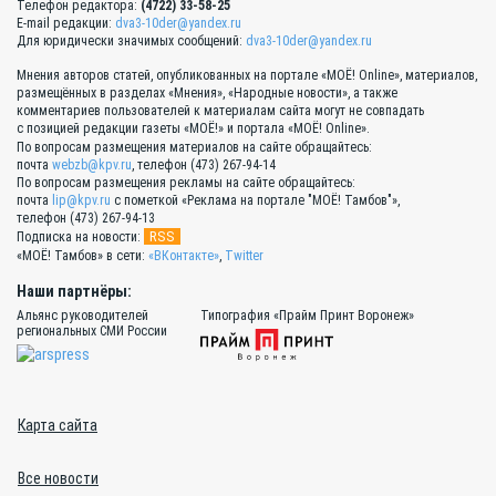
Телефон редактора:
(4722) 33-58-25
E-mail редакции:
dva3-10der@yandex.ru
Для юридически значимых сообщений:
dva3-10der@yandex.ru
Мнения авторов статей, опубликованных на портале «МОЁ! Online», материалов,
размещённых в разделах «Мнения», «Народные новости», а также
комментариев пользователей к материалам сайта могут не совпадать
с позицией редакции газеты «МОЁ!» и портала «МОЁ! Online».
По вопросам размещения материалов на сайте обращайтесь:
почта
webzb@kpv.ru
, телефон (473) 267-94-14
По вопросам размещения рекламы на сайте обращайтесь:
почта
lip@kpv.ru
с пометкой «Реклама на портале "МОЁ! Тамбов"»,
телефон (473) 267-94-13
RSS
Подписка на новости:
«МОЁ! Тамбов» в сети:
«ВКонтакте»
,
Twitter
Наши партнёры:
Альянс руководителей
Типография «Прайм Принт Воронеж»
региональных СМИ России
Карта сайта
Все новости