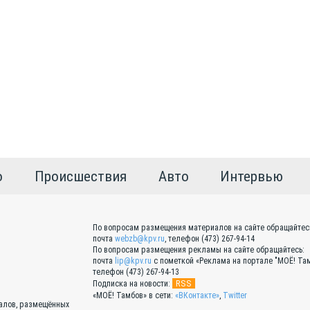
о
Происшествия
Авто
Интервью
По вопросам размещения материалов на сайте обращайтес
почта
webzb@kpv.ru
, телефон (473) 267-94-14
По вопросам размещения рекламы на сайте обращайтесь:
почта
lip@kpv.ru
с пометкой «Реклама на портале "МОЁ! Там
телефон (473) 267-94-13
RSS
Подписка на новости:
«МОЁ! Тамбов» в сети:
«ВКонтакте»
,
Twitter
иалов, размещённых