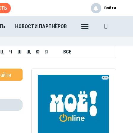
СТЬ
Войти
ТЬ
НОВОСТИ ПАРТНЁРОВ
Ц
Ч
Ш
Щ
Ю
Я
ВСЕ