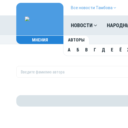
Все новости Тамбова
НОВОСТИ
НАРОДН
МНЕНИЯ
АВТОРЫ
А
Б
В
Г
Д
Е
Ё