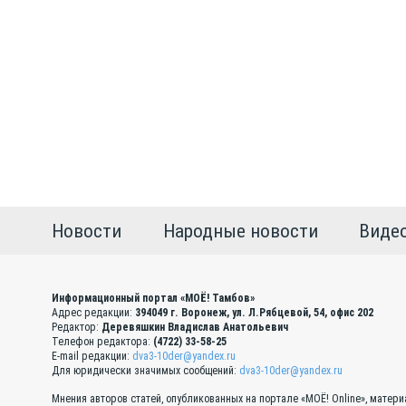
Новости
Народные новости
Виде
Информационный портал «МОЁ! Тамбов»
Адрес редакции:
394049 г. Воронеж, ул. Л.Рябцевой, 54, офис 202
Редактор:
Деревяшкин Владислав Анатольевич
Телефон редактора:
(4722) 33-58-25
E-mail редакции:
dva3-10der@yandex.ru
Для юридически значимых сообщений:
dva3-10der@yandex.ru
Мнения авторов статей, опубликованных на портале «МОЁ! Online», матер