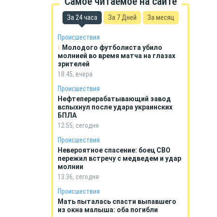
Самое читаемое на сайте
За 24 часа
За 7 Дней
За месяц
Происшествия
Молодого футболиста убило
молнией во время матча на глазах
зрителей
18:45, вчера
Происшествия
Нефтеперерабатывающий завод
вспыхнул после удара украинских
БПЛА
12:55, сегодня
Происшествия
Невероятное спасение: боец СВО
пережил встречу с медведем и удар
молнии
13:36, сегодня
Происшествия
Мать пыталась спасти выпавшего
из окна малыша: оба погибли