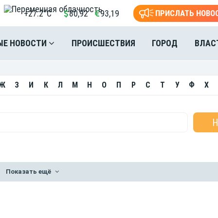
+27.2°C
80,92
93,19
ПРИСЛАТЬ НОВО
ЫЕ НОВОСТИ
ПРОИСШЕСТВИЯ
ГОРОД
ВЛАС
Ж
З
И
К
Л
М
Н
О
П
Р
С
Т
У
Ф
Х
Показать ещё