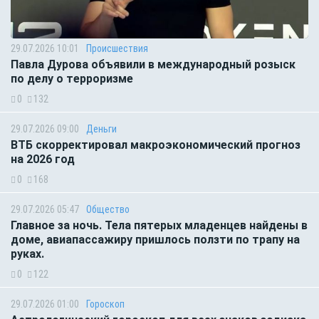
29.07.2026 10:01
Происшествия
Павла Дурова объявили в международный розыск
по делу о терроризме
0
132
29.07.2026 09:00
Деньги
ВТБ скорректировал макроэкономический прогноз
на 2026 год
0
168
29.07.2026 05:47
Общество
Главное за ночь. Тела пятерых младенцев найдены в
доме, авиапассажиру пришлось ползти по трапу на
руках.
0
122
29.07.2026 01:00
Гороскоп