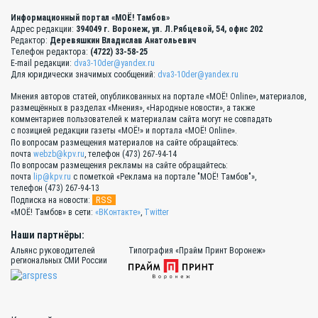
Информационный портал «МОЁ! Тамбов»
Адрес редакции:
394049 г. Воронеж, ул. Л.Рябцевой, 54, офис 202
Редактор:
Деревяшкин Владислав Анатольевич
Телефон редактора:
(4722) 33-58-25
E-mail редакции:
dva3-10der@yandex.ru
Для юридически значимых сообщений:
dva3-10der@yandex.ru
Мнения авторов статей, опубликованных на портале «МОЁ! Online», материалов,
размещённых в разделах «Мнения», «Народные новости», а также
комментариев пользователей к материалам сайта могут не совпадать
с позицией редакции газеты «МОЁ!» и портала «МОЁ! Online».
По вопросам размещения материалов на сайте обращайтесь:
почта
webzb@kpv.ru
, телефон (473) 267-94-14
По вопросам размещения рекламы на сайте обращайтесь:
почта
lip@kpv.ru
с пометкой «Реклама на портале "МОЁ! Тамбов"»,
телефон (473) 267-94-13
RSS
Подписка на новости:
«МОЁ! Тамбов» в сети:
«ВКонтакте»
,
Twitter
Наши партнёры:
Альянс руководителей
Типография «Прайм Принт Воронеж»
региональных СМИ России