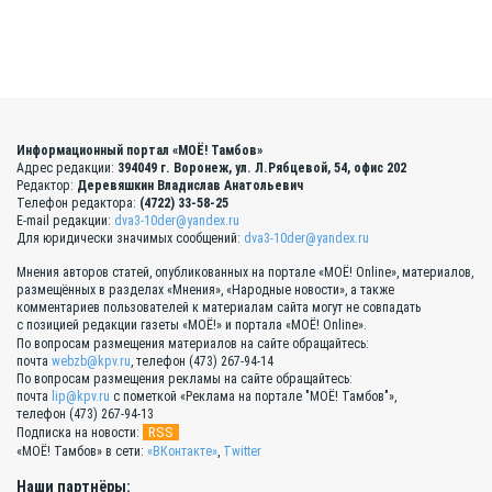
Информационный портал «МОЁ! Тамбов»
Адрес редакции:
394049 г. Воронеж, ул. Л.Рябцевой, 54, офис 202
Редактор:
Деревяшкин Владислав Анатольевич
Телефон редактора:
(4722) 33-58-25
E-mail редакции:
dva3-10der@yandex.ru
Для юридически значимых сообщений:
dva3-10der@yandex.ru
Мнения авторов статей, опубликованных на портале «МОЁ! Online», материалов,
размещённых в разделах «Мнения», «Народные новости», а также
комментариев пользователей к материалам сайта могут не совпадать
с позицией редакции газеты «МОЁ!» и портала «МОЁ! Online».
По вопросам размещения материалов на сайте обращайтесь:
почта
webzb@kpv.ru
, телефон (473) 267-94-14
По вопросам размещения рекламы на сайте обращайтесь:
почта
lip@kpv.ru
с пометкой «Реклама на портале "МОЁ! Тамбов"»,
телефон (473) 267-94-13
RSS
Подписка на новости:
«МОЁ! Тамбов» в сети:
«ВКонтакте»
,
Twitter
Наши партнёры: