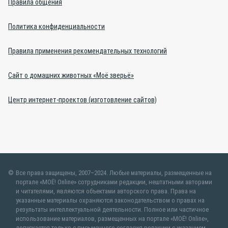
Правила общения
Политика конфиденциальности
Правила применения рекомендательных технологий
Сайт о домашних животных «Моё зверьё»
Центр интернет-проектов (изготовление сайтов)
Все права защищены, 2007–2024. Любые материалы, размещенные на
портале «МОЁ! Online» сотрудниками редакции, нештатными авторами
и читателями, являются объектами авторского права. Права на
указанные материалы охраняются законодательством о правах на
результаты интеллектуальной деятельности. Полное или частичное
использование материалов, размещенных на портале «МОЁ! Online»,
допускается только с письменного согласия редакции с указанием