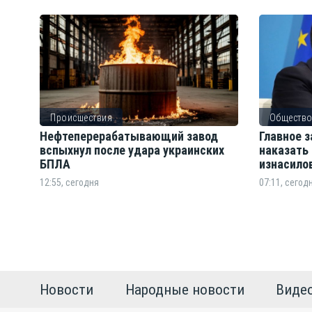
Происшествия
Обществ
Нефтеперерабатывающий завод
Главное з
вспыхнул после удара украинских
наказать
БПЛА
изнасило
12:55, сегодня
07:11, сегод
Новости
Народные новости
Виде