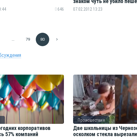
знаком чуть не убило пеш
0:44
646
07.02.2012 13:23
...
79
80
бсуждения
о
Происшествия
огодних корпоративов
Две школьницы из Черноз
сь 57% компаний
осколком стекла вырезал