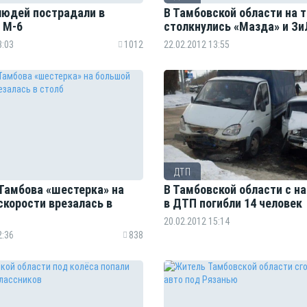
людей пострадали в
В Тамбовской области на 
 М-6
столкнулись «Мазда» и Зи
3:03
1012
22.02.2012 13:55
ДТП
 Тамбова «шестерка» на
В Тамбовской области с на
скорости врезалась в
в ДТП погибли 14 человек
20.02.2012 15:14
2:36
838