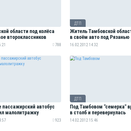
ДТП
ской области под колёса
Житель Тамбовской облас
вое второклассников
в своём авто под Рязанью
6:21
788
16.02.2012 14:32
ДТП
е пассажирский автобус
Под Тамбовом "семерка" в
ил малолитражку
в столб и перевернулась
4:57
923
14.02.2012 15:46