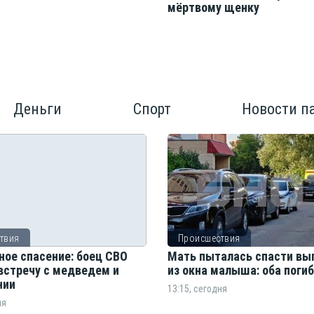
мёртвому щенку
Деньги
Спорт
Новости п
твия
Происшествия
ное спасение: боец СВО
Мать пыталась спасти вы
встречу с медведем и
из окна малыша: оба поги
нии
13:15, сегодня
ня