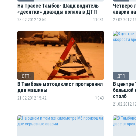
На трассе Тамбов- Шацк водитель
Четверо 
«десятки» дважды попала в ДТП
аварии на
28.02.2012 13:50
1081
27.02.2012 1
ДТП
ДТП
В Тамбове мотоциклист протаранил
В центре
две машины
большой 
столб
21.02.2012 15:42
943
21.02.2012 1