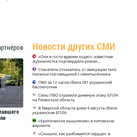
родителей?
нов
Новости других СМИ
артнёров
«Они в гости вдвоем ходят»: известная
журналистка подтвердила роман
Бондарчука и Исаковой
Спасатели отказались от эвакуации тела
Натальи Наговицыной с семитысячника
ПВО за 12 часов сбила 281 украинский
беспилотник
Силы ПВО отразили дневную атаку БПЛА
на Рязанскую область
В Тверской области днем 6 августа сбили
павшего
украинские БПЛА
бли
«Критическое мышление» в литовском
варианте
«Слышно, как разбивается сердце»: в