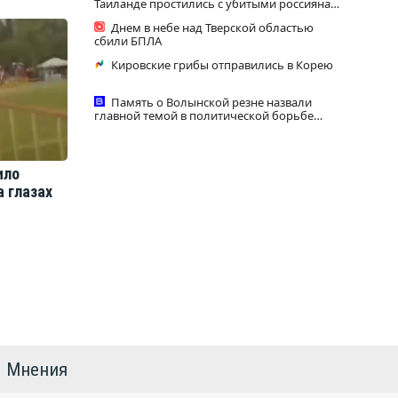
Таиланде простились с убитыми россиянами
Романом и Дианой
Днем в небе над Тверской областью
сбили БПЛА
Кировские грибы отправились в Корею
Память о Волынской резне назвали
главной темой в политической борьбе
Польши - Новости на Вести.ru
ило
а глазах
Мнения