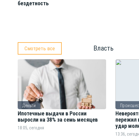
бездетность
Власть
Смотреть все
Деньги
Происшес
Ипотечные выдачи в России
Невероят
выросли на 38% за семь месяцев
пережил 
удар мол
18:05, сегодня
13:36, сегод