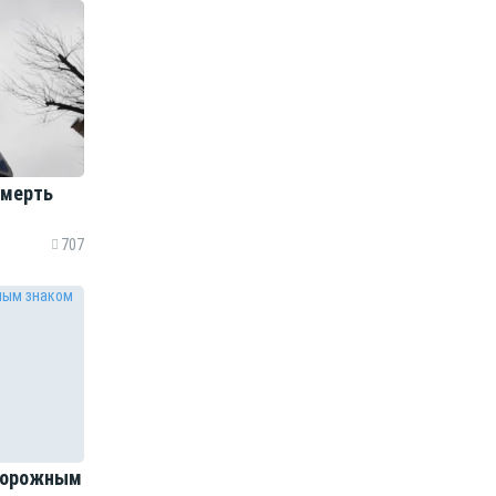
смерть
707
 дорожным