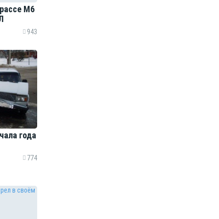
трассе М6
Л
943
чала года
774