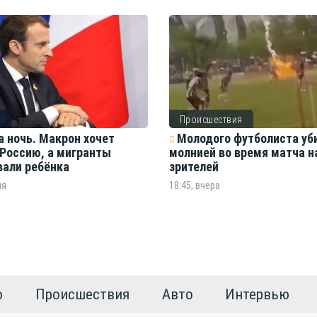
о
Происшествия
а ночь. Макрон хочет
Молодого футболиста уб
 Россию, а мигранты
молнией во время матча н
вали ребёнка
зрителей
ня
18:45, вчера
о
Происшествия
Авто
Интервью