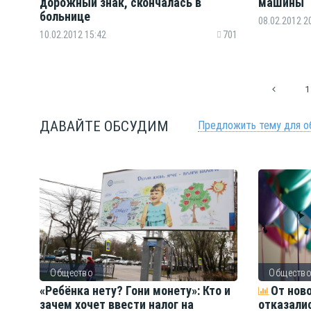
дорожный знак, скончалась в
машины
больнице
08.02.2012 2
10.02.2012 15:42
701
1
ДАВАЙТЕ ОБСУДИМ
Предложить тему для о
Общество
Обществ
ть
«Ребёнка нету? Гони монету»: Кто и
От нов
зачем хочет ввести налог на
отказали