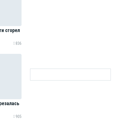
ти сгорел
836
резалась
905