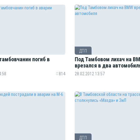
ДТП
тамбовчанин погиб в
Под Тамбовом лихач на B
врезался в два автомобил
4:58
814
28.02.2012 13:57
ДТП