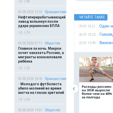
0
40
06.08.2026 12:55
Происшествия
Нефтеперерабатывающий
ЧИТАЙТЕ ТАКЖЕ
завод вспыхнул после
удара украинских БПЛА
Один ч
29.01 10:21
0
74
Гололё
26.01 10:25
Виновн
22.01 15:49
06.08.2026 07:11
Общество
Главное за ночь. Макрон
хочет наказать Россию, а
мигранты изнасиловали
ребёнка
0
32
05.08.2026 18:45
Происшествия
Молодого футболиста
Расходы россиян
убило молнией во время
на ЗОЖ выросли
матча на глазах зрителей
более чем на 40%
за полгода
0
54
05.08.2026 14:01
Общество