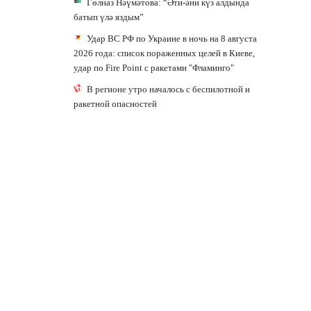
Гөлназ Нәүмәтова: “Әти-әни күз алдында
батып үлә яздым”
Удар ВС РФ по Украине в ночь на 8 августа
2026 года: список пораженных целей в Киеве,
удар по Fire Point с ракетами "Фламинго"
В регионе утро началось с беспилотной и
ракетной опасностей