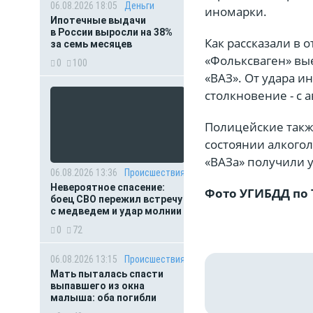
06.08.2026 18:05
Деньги
иномарки.
Ипотечные выдачи
в России выросли на 38%
Как рассказали в 
за семь месяцев
«Фольксваген» вые
0
100
«ВАЗ». От удара и
столкновение - с 
Полицейские такж
состоянии алкогол
«ВАЗа» получили у
06.08.2026 13:36
Происшествия
Невероятное спасение:
Фото УГИБДД по
боец СВО пережил встречу
с медведем и удар молнии
0
72
06.08.2026 13:15
Происшествия
Мать пыталась спасти
выпавшего из окна
малыша: оба погибли