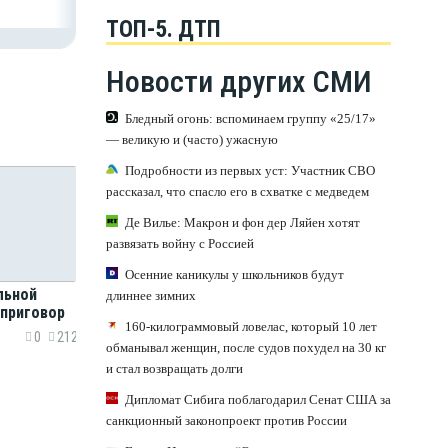
ТОП-5. ДТП
Новости других СМИ
Бледный огонь: вспоминаем группу «25/17»
— великую и (часто) ужасную
Подробности из первых уст: Участник СВО
рассказал, что спасло его в схватке с медведем
Де Вилье: Макрон и фон дер Ляйен хотят
развязать войну с Россией
Осенние каникулы у школьников будут
льной
длиннее зимних
 приговор
160-килограммовый ловелас, который 10 лет
0
212
обманывал женщин, после судов похудел на 30 кг
и стал возвращать долги
Дипломат Сибига поблагодарил Сенат США за
санкционный законопроект против России