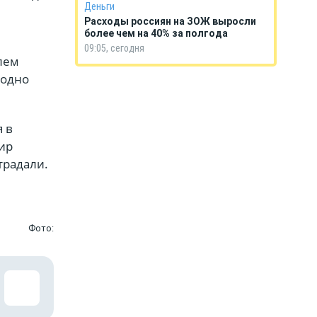
Деньги
Расходы россиян на ЗОЖ выросли
более чем на 40% за полгода
09:05, сегодня
лем
 одно
 в
жир
традали.
Фото: