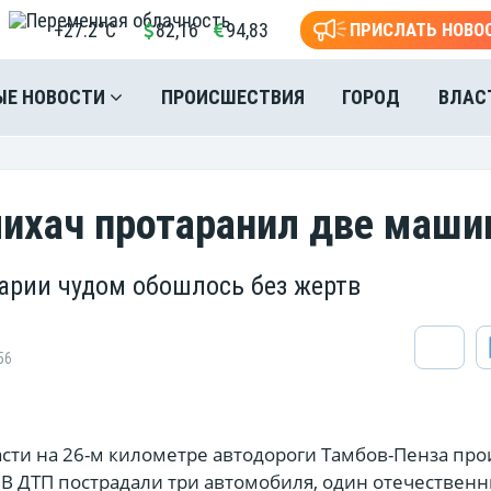
+27.2°C
82,16
94,83
ПРИСЛАТЬ НОВО
ЫЕ НОВОСТИ
ПРОИСШЕСТВИЯ
ГОРОД
ВЛАС
ихач протаранил две маш
варии чудом обошлось без жертв
56
асти на 26-м километре автодороги Тамбов-Пенза пр
 В ДТП пострадали три автомобиля, один отечественн