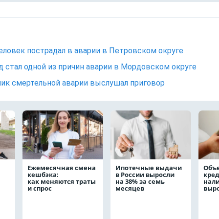
еловек пострадал в аварии в Петровском округе
д стал одной из причин аварии в Мордовском округе
ик смертельной аварии выслушал приговор
Ежемесячная смена
Ипотечные выдачи
Объ
кешбэка:
в России выросли
кре
как меняются траты
на 38% за семь
нал
и спрос
месяцев
выро