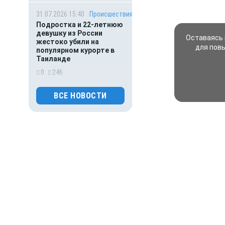
31.07.2026 15:40
Происшествия
Подростка и 22-летнюю
девушку из России
Оставаясь 
жестоко убили на
для пов
популярном курорте в
Таиланде
0
246
31.07.2026 01:00
Гороскоп
ВСЕ НОВОСТИ
Астрологический гороскоп
для всех знаков зодиака
на сегодня — 31 июля
0
116
30.07.2026 16:00
Деньги
ВТБ предоставит 4,9 млрд
рублей на строительство
складских комплексов
0
146