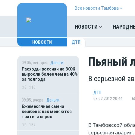
Все новости Тамбова
НОВОСТИ
НАРОДН
НОВОСТИ
ДТП
Пьяный л
09:05, сегодня
Деньги
Расходы россиян на ЗОЖ
выросли более чем на 40%
В серьезной а
за полгода
0
16
ДТП
08.02.2012 20:44
6
09:05, вчера
Деньги
Ежемесячная смена
кешбэка: как меняются
траты и спрос
В Тамбовской обл
0
32
серьезная авария.