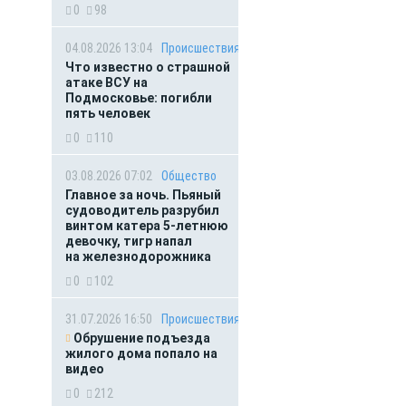
0
98
04.08.2026 13:04
Происшествия
Что известно о страшной
атаке ВСУ на
Подмосковье: погибли
пять человек
0
110
03.08.2026 07:02
Общество
Главное за ночь. Пьяный
судоводитель разрубил
винтом катера 5-летнюю
девочку, тигр напал
на железнодорожника
0
102
31.07.2026 16:50
Происшествия
Обрушение подъезда
жилого дома попало на
видео
0
212