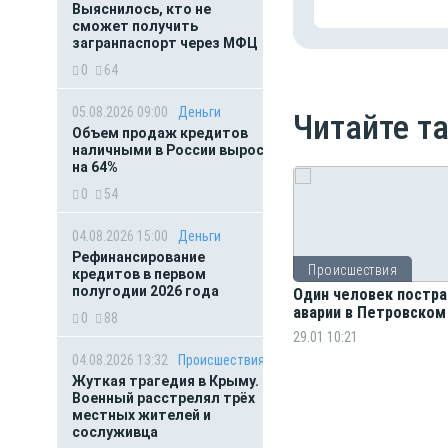
Выяснилось, кто не
сможет получить
загранпаспорт через МФЦ
0
64
05.08.2026 09:00
Деньги
Читайте т
Объем продаж кредитов
наличными в России вырос
на 64%
0
54
04.08.2026 15:00
Деньги
Рефинансирование
Происшествия
кредитов в первом
полугодии 2026 года
Один человек постра
аварии в Петровском
0
88
29.01 10:21
04.08.2026 13:32
Происшествия
Жуткая трагедия в Крыму.
Военный расстрелял трёх
местных жителей и
сослуживца