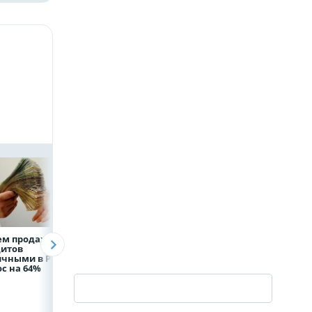
ем продаж
Рефинансирование
ВТБ предоставит 
дитов
кредитов в первом
млрд рублей
ичными в России
полугодии 2026 года
на строительство
с на 64%
складских
комплексов