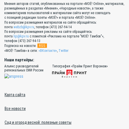
Мнения авторов статей, опубликованных на портале «МОЁ! Online», материалов,
размещённых в разделах «Мнения», «Народные новости», а также
комментариев пользователей к материалам сайта могут не совпадать
с позицией редакции газеты «МОЁ!» и портала «МОЁ! Online».
По вопросам размещения материалов на сайте обращайтесь:
почта
webzb@kpv.ru
, телефон (473) 267-94-14
По вопросам размещения рекламы на сайте обращайтесь:
почта
lip@kpv.ru
с пометкой «Реклама на портале "МОЁ! Тамбов"»,
телефон (473) 267-94-13
RSS
Подписка на новости:
«МОЁ! Тамбов» в сети:
«ВКонтакте»
,
Twitter
Наши партнёры:
Альянс руководителей
Типография «Прайм Принт Воронеж»
региональных СМИ России
Карта сайта
Все новости
Сад и огород весной: полезные советы