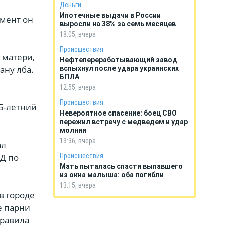
Деньги
Ипотечные выдачи в России
омент он
выросли на 38% за семь месяцев
18:05, вчера
Происшествия
 матери,
Нефтеперерабатывающий завод
ану лба.
вспыхнул после удара украинских
БПЛА
12:55, вчера
Происшествия
25-летний
Невероятное спасение: боец СВО
пережил встречу с медведем и удар
молнии
13:36, вчера
ал
Д по
Происшествия
Мать пыталась спасти выпавшего
из окна малыша: оба погибли
13:15, вчера
в городе
е парни
правила