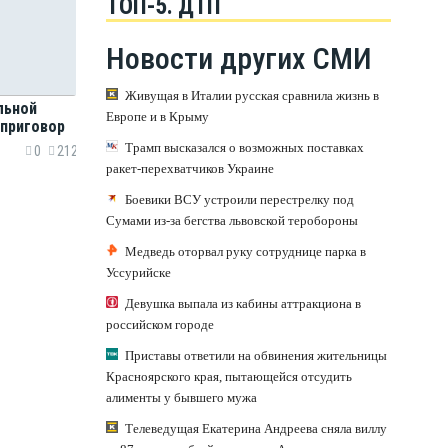
ТОП-5. ДТП
Новости других СМИ
Живущая в Италии русская сравнила жизнь в
льной
Европе и в Крыму
 приговор
Трамп высказался о возможных поставках
0
212
ракет-перехватчиков Украине
Боевики ВСУ устроили перестрелку под
Сумами из-за бегства львовской теробороны
Медведь оторвал руку сотруднице парка в
Уссурийске
Девушка выпала из кабины аттракциона в
российском городе
Приставы ответили на обвинения жительницы
Красноярского края, пытающейся отсудить
алименты у бывшего мужа
Телеведущая Екатерина Андреева сняла виллу