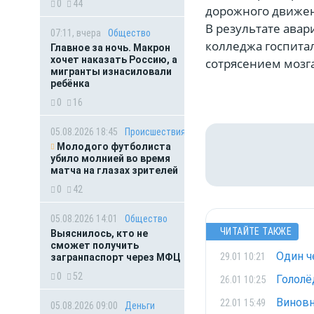
0
44
дорожного движен
В результате авар
07:11, вчера
Общество
колледжа госпита
Главное за ночь. Макрон
хочет наказать Россию, а
сотрясением мозга
мигранты изнасиловали
ребёнка
0
16
05.08.2026 18:45
Происшествия
Молодого футболиста
убило молнией во время
матча на глазах зрителей
0
42
05.08.2026 14:01
Общество
ЧИТАЙТЕ ТАКЖЕ
Выяснилось, кто не
сможет получить
Один ч
29.01 10:21
загранпаспорт через МФЦ
0
52
Гололё
26.01 10:25
Виновн
22.01 15:49
05.08.2026 09:00
Деньги