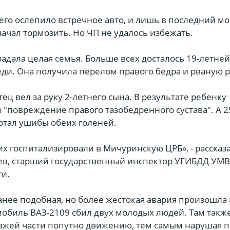
 его ослепило встречное авто, и лишь в последний м
ачал тормозить. Но ЧП не удалось избежать.
радала целая семья. Больше всех досталось 19-летней
ди. Она получила перелом правого бедра и рваную р
ец вел за руку 2-летнего сына. В результате ребенку
 "повреждение правого тазобедренного сустава". А 
отал ушибы обеих голеней.
х госпитализировали в Мичуринскую ЦРБ», - рассказ
в, старший государственный инспектор УГИБДД УМВ
ти.
нее подобная, но более жестокая авария произошла 
мобиль ВАЗ-2109 сбил двух молодых людей. Там такж
зжей части попутно движению, тем самым нарушая 