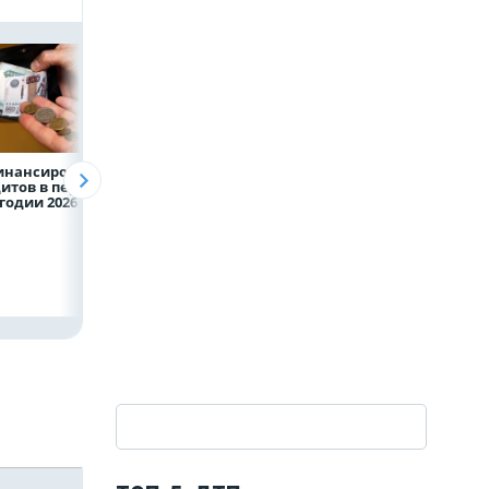
инансирование
ВТБ предоставит 4,9
Популяция
итов в первом
млрд рублей
дальневосточног
годии 2026 года
на строительство
леопарда выросл
складских
шесть раз
комплексов