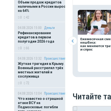
Объем продаж кредитов
наличными в России вырос
на 64%
0
42
04.08.2026 15:00
Деньги
Рефинансирование
кредитов в первом
Ежемесячная сме
полугодии 2026 года
кешбэка:
как меняются тр
0
66
и спрос
04.08.2026 13:32
Происшествия
Жуткая трагедия в Крыму.
Военный расстрелял трёх
местных жителей и
сослуживца
0
72
04.08.2026 13:04
Происшествия
Читайте т
Что известно о страшной
атаке ВСУ на
Подмосковье: погибли