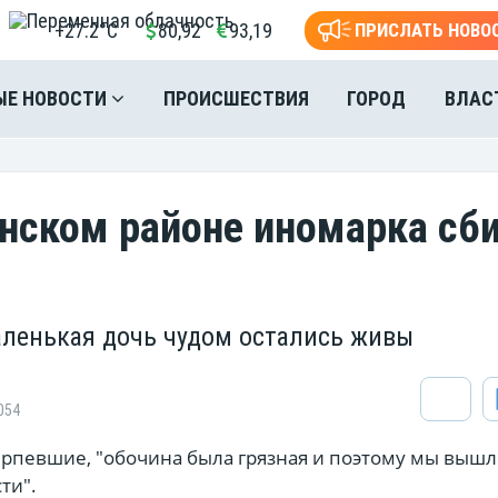
+27.2°C
80,92
93,19
ПРИСЛАТЬ НОВО
ЫЕ НОВОСТИ
ПРОИСШЕСТВИЯ
ГОРОД
ВЛАС
нском районе иномарка сб
аленькая дочь чудом остались живы
054
ерпевшие, "обочина была грязная и поэтому мы вышл
ти".