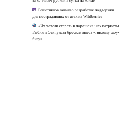
за 87 тысяч рублей в сутки на Алтае
Решетников заявил о разработке поддержки
для пострадавших от атак на Wildberries
«Их хотели стереть в порошок»: как патриоты
Рыбин и Сенчукова бросили вызов «гнилому шоу-
бизу»