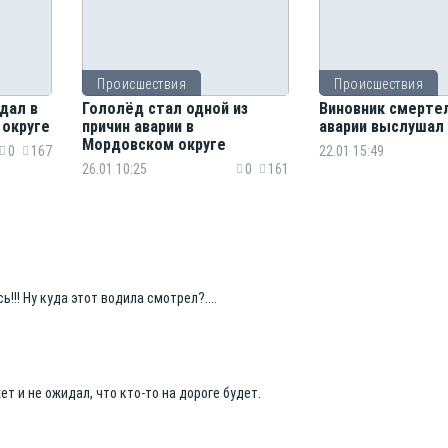
Происшествия
Происшествия
дал в
Гололёд стал одной из
Виновник смерте
 округе
причин аварии в
аварии выслушал
Мордовском округе
0
167
22.01 15:49
26.01 10:25
0
161
!!! Ну куда этот водила смотрел?....
ет и не ожидал, что кто-то на дороге будет.