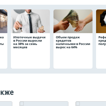
на
Ипотечные выдачи
Объем продаж
Реф
в России выросли
кредитов
кред
аты
на 38% за семь
наличными в России
полу
месяцев
вырос на 64%
акже