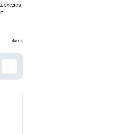
ешеходов.
нт
Фото: