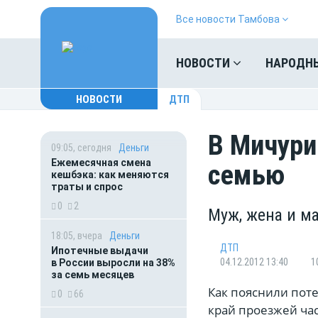
Все новости Тамбова
НОВОСТИ
НАРОДН
НОВОСТИ
ДТП
В Мичури
09:05, сегодня
Деньги
Ежемесячная смена
семью
кешбэка: как меняются
траты и спрос
0
2
Муж, жена и м
18:05, вчера
Деньги
ДТП
Ипотечные выдачи
04.12.2012 13:40
1
в России выросли на 38%
за семь месяцев
Как пояснили пот
0
66
край проезжей час