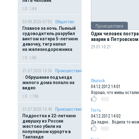
пять человек
0
84
03.08.2026 07:02
Общество
Происшествия
Главное за ночь. Пьяный
Один человек постра
судоводитель разрубил
винтом катера 5-летнюю
аварии в Петровском
девочку, тигр напал
29.01 10:21
на железнодорожника
0
86
31.07.2026 16:50
Происшествия
Обрушение подъезда
Okorock
жилого дома попало на
04.12.2012 14:01
видео
Хорошо, что живы остались
0
186
31.07.2026 15:40
Происшествия
Гость
Подростка и 22-летнюю
04.12.2012 14:02
девушку из России
Да ладно... Водила то мож
жестоко убили на
популярном курорте в
Таиланде