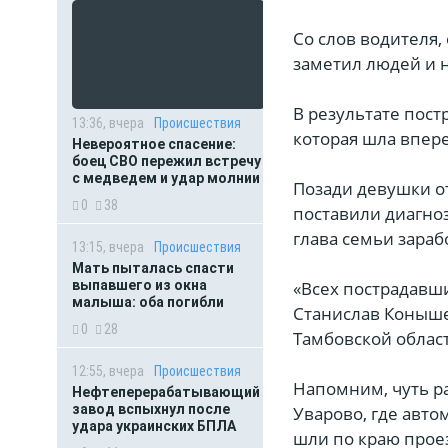
Со слов водителя,
заметил людей и н
В результате пост
13:36, вчера
Происшествия
которая шла впере
Невероятное спасение:
боец СВО пережил встречу
с медведем и удар молнии
Позади девушки от
0
38
поставили диагноз
глава семьи зараб
13:15, вчера
Происшествия
Мать пыталась спасти
выпавшего из окна
«Всех пострадавши
малыша: оба погибли
Станислав Коныше
0
28
Тамбовской облас
12:55, вчера
Происшествия
Напомним, чуть ра
Нефтеперерабатывающий
завод вспыхнул после
Уварово, где авто
удара украинских БПЛА
шли по краю прое