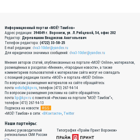
Информационный портал «МОЁ! Тамбов»
Адрес редакции:
394049 г. Воронеж, ул. Л.Рябцевой, 54, офис 202
Редактор:
Деревяшкин Владислав Анатольевич
Телефон редактора:
(4722) 33-58-25
E-mail редакции:
dva3-10der@yandex.ru
Для юридически значимых сообщений:
dva3-10der@yandex.ru
Мнения авторов статей, опубликованных на портале «МОЁ! Online», материалов,
размещённых в разделах «Мнения», «Народные новости», а также
комментариев пользователей к материалам сайта могут не совпадать
с позицией редакции газеты «МОЁ!» и портала «МОЁ! Online».
По вопросам размещения материалов на сайте обращайтесь:
почта
webzb@kpv.ru
, телефон (473) 267-94-14
По вопросам размещения рекламы на сайте обращайтесь:
почта
lip@kpv.ru
с пометкой «Реклама на портале "МОЁ! Тамбов"»,
телефон (473) 267-94-13
RSS
Подписка на новости:
«МОЁ! Тамбов» в сети:
«ВКонтакте»
,
Twitter
Наши партнёры:
Альянс руководителей
Типография «Прайм Принт Воронеж»
региональных СМИ России