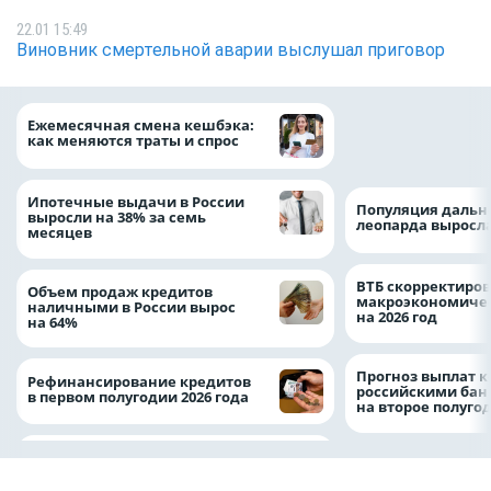
22.01 15:49
Виновник смертельной аварии выслушал приговор
ВТБ предоставит 
Ежемесячная смена кешбэка:
рублей на строит
как меняются траты и спрос
складских компл
Ипотечные выдачи в России
Популяция дальн
выросли на 38% за семь
леопарда выросла
месяцев
ВТБ скорректиро
Объем продаж кредитов
макроэкономичес
наличными в России вырос
на 2026 год
на 64%
Прогноз выплат 
Рефинансирование кредитов
российскими ба
в первом полугодии 2026 года
на второе полуго