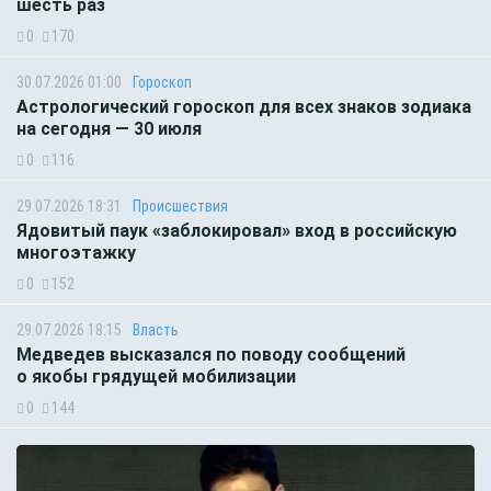
шесть раз
0
170
30.07.2026 01:00
Гороскоп
Астрологический гороскоп для всех знаков зодиака
на сегодня — 30 июля
0
116
29.07.2026 18:31
Происшествия
Ядовитый паук «заблокировал» вход в российскую
многоэтажку
0
152
29.07.2026 18:15
Власть
Медведев высказался по поводу сообщений
о якобы грядущей мобилизации
0
144