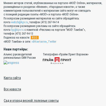
Мнения авторов статей, опубликованных на портале «МОЁ! Online», материалов,
размещённых в разделах «Мнения», «Народные новости», а также
комментариев пользователей к материалам сайта могут не совпадать
с позицией редакции газеты «МОЁ!» и портала «МОЁ! Online».
По вопросам размещения материалов на сайте обращайтесь:
почта
webzb@kpv.ru
, телефон (473) 267-94-14
По вопросам размещения рекламы на сайте обращайтесь:
почта
lip@kpv.ru
с пометкой «Реклама на портале "МОЁ! Тамбов"»,
телефон (473) 267-94-13
RSS
Подписка на новости:
«МОЁ! Тамбов» в сети:
«ВКонтакте»
,
Twitter
Наши партнёры:
Альянс руководителей
Типография «Прайм Принт Воронеж»
региональных СМИ России
Карта сайта
Все новости
Сад и огород весной: полезные советы