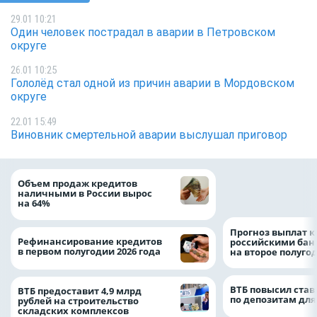
29.01 10:21
Один человек пострадал в аварии в Петровском
округе
26.01 10:25
Гололёд стал одной из причин аварии в Мордовском
округе
22.01 15:49
Виновник смертельной аварии выслушал приговор
ВТБ скорректиро
Объем продаж кредитов
макроэкономичес
наличными в России вырос
на 2026 год
на 64%
Прогноз выплат 
Рефинансирование кредитов
российскими ба
в первом полугодии 2026 года
на второе полуго
ВТБ повысил став
ВТБ предоставит 4,9 млрд
по депозитам для
рублей на строительство
складских комплексов