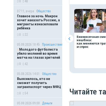
0
48
07:11, вчера
Общество
Главное за ночь. Макрон
хочет наказать Россию, а
мигранты изнасиловали
ребёнка
0
22
Ежемесячная сме
кешбэка:
как меняются тр
05.08.2026 18:45
Происшествия
и спрос
Молодого футболиста
убило молнией во время
матча на глазах зрителей
0
42
05.08.2026 14:01
Общество
Выяснилось, кто не
сможет получить
загранпаспорт через МФЦ
Читайте т
0
54
05.08.2026 09:00
Деньги