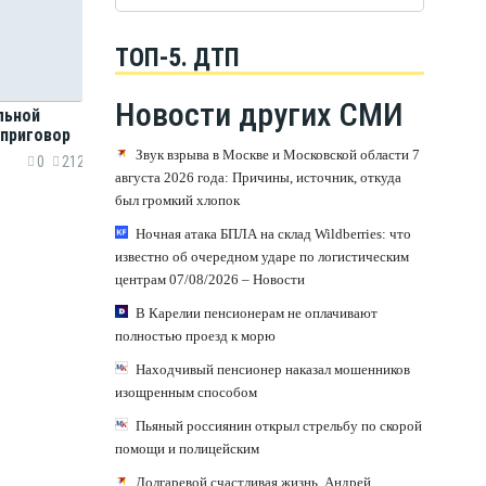
ТОП-5. ДТП
Новости других СМИ
льной
 приговор
Звук взрыва в Москве и Московской области 7
0
212
августа 2026 года: Причины, источник, откуда
был громкий хлопок
Ночная атака БПЛА на склад Wildberries: что
известно об очередном ударе по логистическим
центрам 07/08/2026 – Новости
В Карелии пенсионерам не оплачивают
полностью проезд к морю
Находчивый пенсионер наказал мошенников
изощренным способом
Пьяный россиянин открыл стрельбу по скорой
помощи и полицейским
Долгаревой счастливая жизнь. Андрей