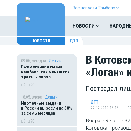
Все новости Тамбова
НОВОСТИ
НАРОДН
НОВОСТИ
ДТП
В Котовс
09:05, сегодня
Деньги
Ежемесячная смена
«Логан» 
кешбэка: как меняются
траты и спрос
0
20
Пострадал лиш
18:05, вчера
Деньги
ДТП
Ипотечные выдачи
22.02.2013 15:15
1
в России выросли на 38%
за семь месяцев
Вчера в 9 часов 3
0
70
Котовска произош