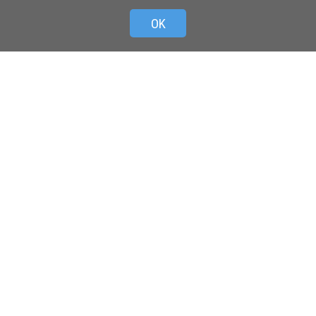
OK
о
Происшествия
Авто
Интервью