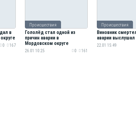
Происшествия
Происшествия
дал в
Гололёд стал одной из
Виновник смерте
 округе
причин аварии в
аварии выслушал
Мордовском округе
0
167
22.01 15:49
26.01 10:25
0
161