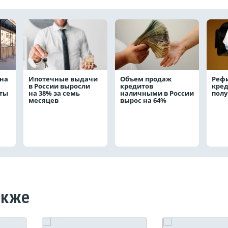
на
Ипотечные выдачи
Объем продаж
Реф
в России выросли
кредитов
кред
аты
на 38% за семь
наличными в России
полу
месяцев
вырос на 64%
акже