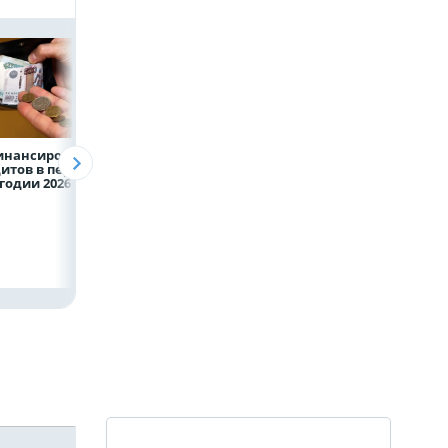
инансирование
ВТБ предоставит 4,9
Популяция
итов в первом
млрд рублей
дальневосточног
годии 2026 года
на строительство
леопарда выросл
складских
шесть раз
комплексов