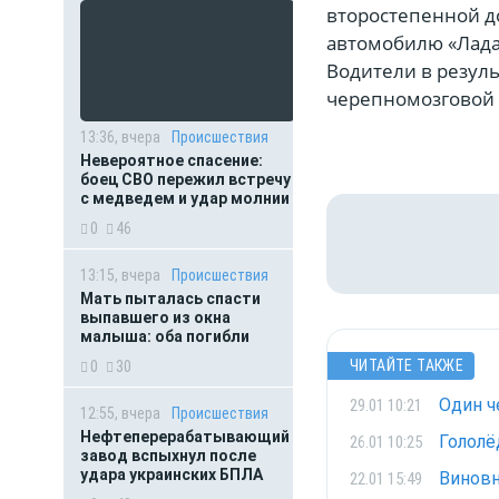
второстепенной д
автомобилю «Лада
Водители в резуль
черепномозговой 
13:36, вчера
Происшествия
Невероятное спасение:
боец СВО пережил встречу
с медведем и удар молнии
0
46
13:15, вчера
Происшествия
Мать пыталась спасти
выпавшего из окна
малыша: оба погибли
ЧИТАЙТЕ ТАКЖЕ
0
30
Один ч
29.01 10:21
12:55, вчера
Происшествия
Нефтеперерабатывающий
Гололё
26.01 10:25
завод вспыхнул после
удара украинских БПЛА
Виновн
22.01 15:49