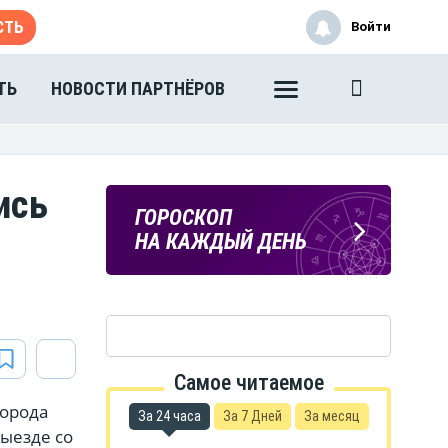
СТЬ
Войти
ТЬ
НОВОСТИ ПАРТНЁРОВ
ись
ПОГОДА
ГОРОСКОП
В ТАМБОВЕ
НА КАЖДЫЙ ДЕНЬ
Самое читаемое
города
За 24 часа
За 7 Дней
За месяц
ыезде со