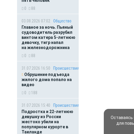
пять человек
0
88
03.08.2026 07:02
Общество
Главное за ночь. Пьяный
судоводитель разрубил
винтом катера 5-летнюю
девочку, тигр напал
на железнодорожника
0
88
31.07.2026 16:50
Происшествия
Обрушение подъезда
жилого дома попало на
видео
0
188
31.07.2026 15:40
Происшествия
Подростка и 22-летнюю
девушку из России
Оставаясь 
жестоко убили на
для пов
популярном курорте в
Таиланде