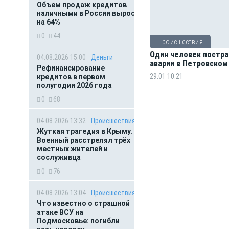
Объем продаж кредитов
наличными в России вырос
на 64%
0
44
Происшествия
Один человек постра
04.08.2026 15:00
Деньги
аварии в Петровском
Рефинансирование
29.01 10:21
кредитов в первом
полугодии 2026 года
0
68
04.08.2026 13:32
Происшествия
Жуткая трагедия в Крыму.
Военный расстрелял трёх
местных жителей и
сослуживца
0
76
04.08.2026 13:04
Происшествия
Что известно о страшной
атаке ВСУ на
Подмосковье: погибли