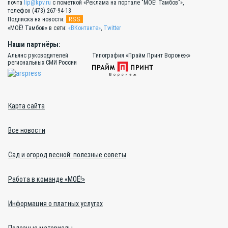
почта
lip@kpv.ru
с пометкой «Реклама на портале "МОЁ! Тамбов"»,
телефон (473) 267-94-13
RSS
Подписка на новости:
«МОЁ! Тамбов» в сети:
«ВКонтакте»
,
Twitter
Наши партнёры:
Альянс руководителей
Типография «Прайм Принт Воронеж»
региональных СМИ России
Карта сайта
Все новости
Сад и огород весной: полезные советы
Работа в команде «МОЁ!»
Информация о платных услугах