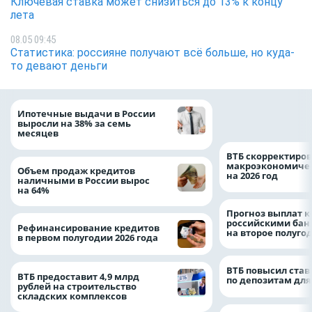
Ключевая ставка может снизиться до 13% к концу
лета
08.05 09:45
Статистика: россияне получают всё больше, но куда-
то девают деньги
Популяция дальн
Ипотечные выдачи в России
леопарда выросла
выросли на 38% за семь
месяцев
ВТБ скорректиро
макроэкономичес
Объем продаж кредитов
на 2026 год
наличными в России вырос
на 64%
Прогноз выплат 
российскими ба
Рефинансирование кредитов
на второе полуго
в первом полугодии 2026 года
ВТБ повысил став
ВТБ предоставит 4,9 млрд
по депозитам для
рублей на строительство
складских комплексов