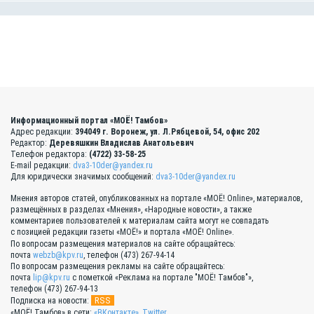
Информационный портал «МОЁ! Тамбов»
Адрес редакции:
394049 г. Воронеж, ул. Л.Рябцевой, 54, офис 202
Редактор:
Деревяшкин Владислав Анатольевич
Телефон редактора:
(4722) 33-58-25
E-mail редакции:
dva3-10der@yandex.ru
Для юридически значимых сообщений:
dva3-10der@yandex.ru
Мнения авторов статей, опубликованных на портале «МОЁ! Online», материалов,
размещённых в разделах «Мнения», «Народные новости», а также
комментариев пользователей к материалам сайта могут не совпадать
с позицией редакции газеты «МОЁ!» и портала «МОЁ! Online».
По вопросам размещения материалов на сайте обращайтесь:
почта
webzb@kpv.ru
, телефон (473) 267-94-14
По вопросам размещения рекламы на сайте обращайтесь:
почта
lip@kpv.ru
с пометкой «Реклама на портале "МОЁ! Тамбов"»,
телефон (473) 267-94-13
RSS
Подписка на новости:
«МОЁ! Тамбов» в сети:
«ВКонтакте»
,
Twitter