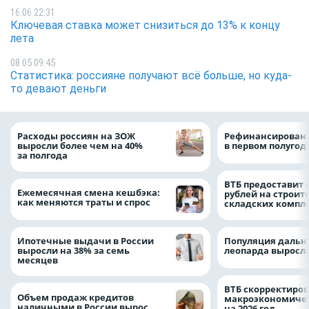
16.06 22:31
Ключевая ставка может снизиться до 13% к концу
лета
08.05 09:45
Статистика: россияне получают всё больше, но куда-
то девают деньги
Расходы россиян на ЗОЖ
Рефинансировани
выросли более чем на 40%
в первом полугоди
за полгода
ВТБ предоставит 
Ежемесячная смена кешбэка:
рублей на строит
как меняются траты и спрос
складских компл
Ипотечные выдачи в России
Популяция дальн
выросли на 38% за семь
леопарда выросла
месяцев
ВТБ скорректиро
Объем продаж кредитов
макроэкономичес
наличными в России вырос
на 2026 год