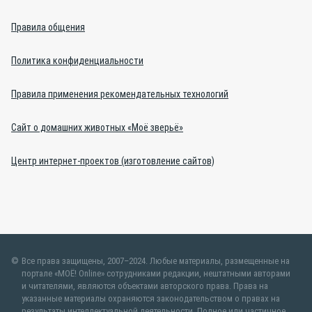
Правила общения
Политика конфиденциальности
Правила применения рекомендательных технологий
Сайт о домашних животных «Моё зверьё»
Центр интернет-проектов (изготовление сайтов)
Все права защищены, 2007–2024. Любые материалы, размещенные на
портале «МОЁ! Online» сотрудниками редакции, нештатными авторами
и читателями, являются объектами авторского права. Права на
указанные материалы охраняются законодательством о правах на
результаты интеллектуальной деятельности. Полное или частичное