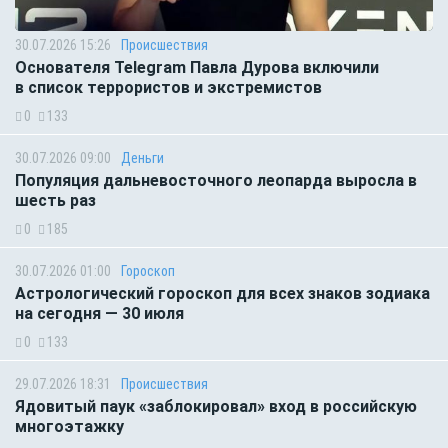
30.07.2026 15:26
Происшествия
Основателя Telegram Павла Дурова включили
в список террористов и экстремистов
0
133
30.07.2026 09:00
Деньги
Популяция дальневосточного леопарда выросла в
шесть раз
0
185
30.07.2026 01:00
Гороскоп
Астрологический гороскоп для всех знаков зодиака
на сегодня — 30 июля
0
133
29.07.2026 18:31
Происшествия
Ядовитый паук «заблокировал» вход в российскую
многоэтажку