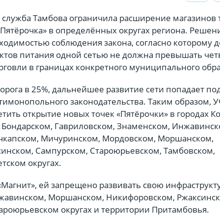
служба Тамбова ограничила расширение магазинов 
«Пятёрочка» в определённых округах региона. Решен
ходимостью соблюдения закона, согласно которому д
ктов питания одной сетью не должна превышать чет
рговли в границах конкретного муниципального обр
орога в 25%, дальнейшее развитие сети попадает по
тимонопольного законодательства. Таким образом, 
тить открытие новых точек «Пятёрочки» в городах Ко
в Бондарском, Гавриловском, Знаменском, Инжавинск
чкапском, Мичуринском, Мордовском, Моршанском,
синском, Сампурском, Староюрьевском, Тамбовском,
тском округах.
 «Магнит», ей запрещено развивать свою инфраструкт
жавинском, Моршанском, Никифоровском, Ржаксинск
ароюрьевском округах и территории Притамбовья.