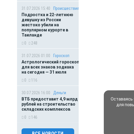
31.07.2026 15:40
Происшествия
Подростка и 22-летнюю
девушку из России
жестоко убили на
популярном курорте в
Таиланде
0
248
31.07.2026 01:00
Гороскоп
Астрологический гороскоп
для всех знаков зодиака
на сегодня — 31 июля
0
116
30.07.2026 16:00
Деньги
ВТБ предоставит 4,9 млрд
Оставаясь 
рублей на строительство
для пов
складских комплексов
0
146
ВСЕ НОВОСТИ