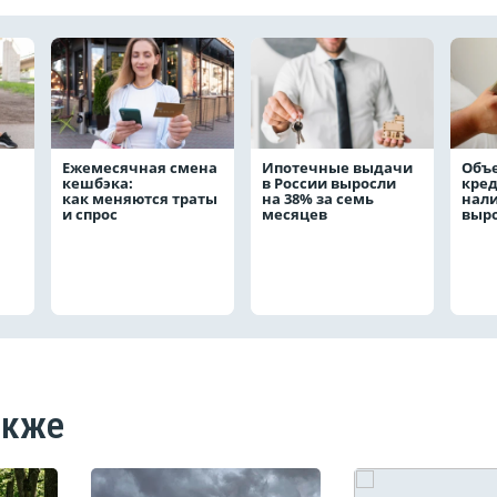
Ежемесячная смена
Ипотечные выдачи
Объ
кешбэка:
в России выросли
кре
как меняются траты
на 38% за семь
нал
и спрос
месяцев
выро
акже