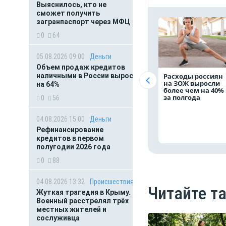
Выяснилось, кто не
сможет получить
загранпаспорт через МФЦ
0
64
05.08.2026 09:00
Деньги
Объем продаж кредитов
наличными в России вырос
Расходы россиян
на ЗОЖ выросли
на 64%
более чем на 40%
за полгода
0
56
04.08.2026 15:00
Деньги
Рефинансирование
кредитов в первом
полугодии 2026 года
0
88
04.08.2026 13:32
Происшествия
Читайте т
Жуткая трагедия в Крыму.
Военный расстрелял трёх
местных жителей и
сослуживца