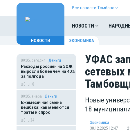
Все новости Тамбова
НОВОСТИ
НАРОДН
НОВОСТИ
ЭКОНОМИКА
УФАС зап
09:05, сегодня
Деньги
Расходы россиян на ЗОЖ
сетевых 
выросли более чем на 40%
за полгода
Тамбовщ
0
18
09:05, вчера
Деньги
Новые универс
Ежемесячная смена
кешбэка: как меняются
18 муниципали
траты и спрос
0
34
Экономика
30.12.2025 12:47
2