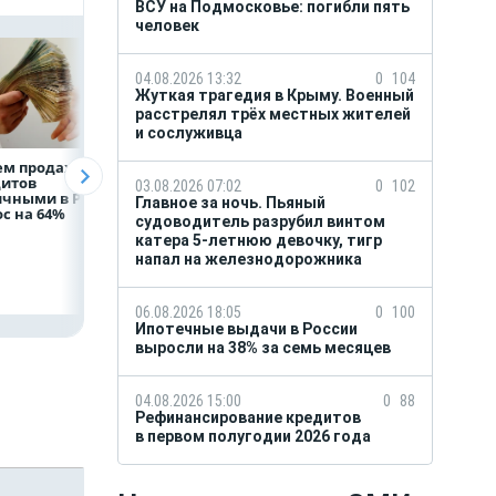
ВСУ на Подмосковье: погибли пять
человек
04.08.2026 13:32
0
104
Жуткая трагедия в Крыму. Военный
расстрелял трёх местных жителей
и сослуживца
ем продаж
Рефинансирование
ВТБ предоставит 
дитов
кредитов в первом
млрд рублей
03.08.2026 07:02
0
102
ичными в России
полугодии 2026 года
на строительство
Главное за ночь. Пьяный
с на 64%
складских
судоводитель разрубил винтом
комплексов
катера 5-летнюю девочку, тигр
напал на железнодорожника
06.08.2026 18:05
0
100
Ипотечные выдачи в России
выросли на 38% за семь месяцев
04.08.2026 15:00
0
88
Рефинансирование кредитов
в первом полугодии 2026 года