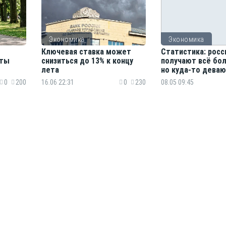
Экономика
Экономика
Ключевая ставка может
Статистика: росс
аты
снизиться до 13% к концу
получают всё бо
лета
но куда-то деваю
0
200
16.06 22:31
0
230
08.05 09:45