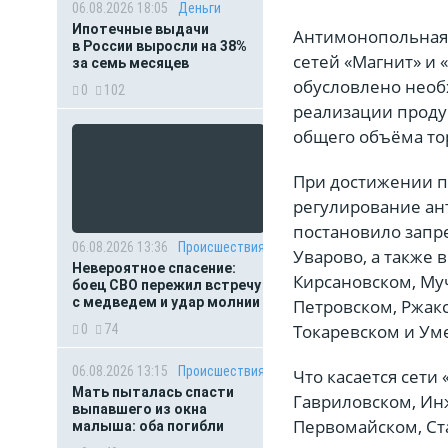
06.08.2026 18:05
Деньги
Ипотечные выдачи
Антимонопольная 
в России выросли на 38%
сетей «Магнит» и 
за семь месяцев
обусловлено необ
0
102
реализации проду
общего объёма то
При достижении п
регулирование ан
постановило запре
06.08.2026 13:36
Происшествия
Уварово, а также 
Невероятное спасение:
Кирсановском, Му
боец СВО пережил встречу
с медведем и удар молнии
Петровском, Ржак
Токаревском и Уме
0
74
06.08.2026 13:15
Происшествия
Что касается сети
Мать пыталась спасти
Гавриловском, Ин
выпавшего из окна
Первомайском, Ст
малыша: оба погибли