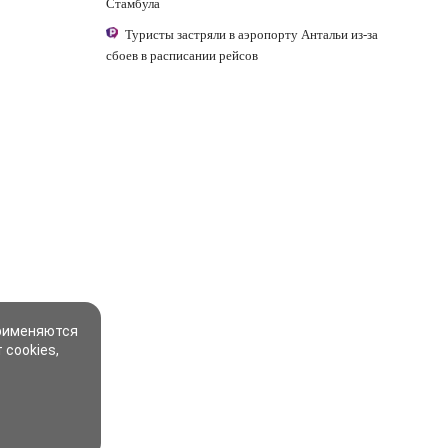
Стамбула
Туристы застряли в аэропорту Антальи из-за
сбоев в расписании рейсов
применяются
 cookies,