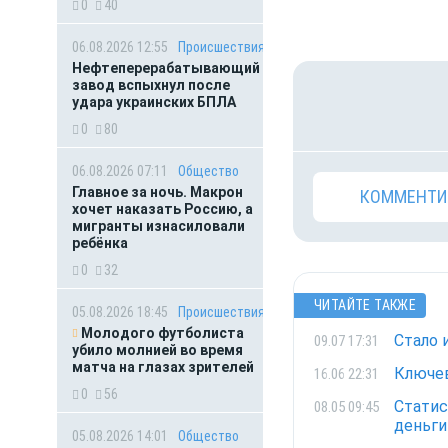
0
40
06.08.2026 12:55
Происшествия
Нефтеперерабатывающий
завод вспыхнул после
удара украинских БПЛА
0
80
06.08.2026 07:11
Общество
Главное за ночь. Макрон
КОММЕНТИ
хочет наказать Россию, а
мигранты изнасиловали
ребёнка
0
32
ЧИТАЙТЕ ТАКЖЕ
05.08.2026 18:45
Происшествия
Молодого футболиста
Стало 
09.07 17:31
убило молнией во время
матча на глазах зрителей
Ключев
16.06 22:31
0
56
Статис
08.05 09:45
деньги
05.08.2026 14:01
Общество