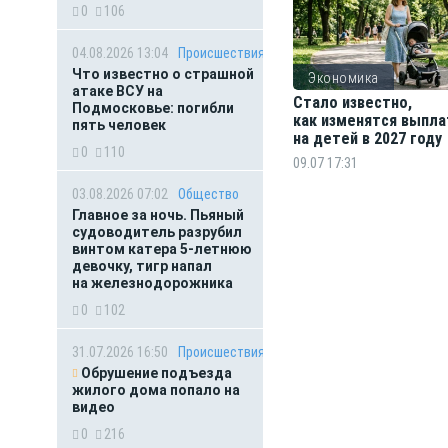
0
106
04.08.2026 13:04
Происшествия
Что известно о страшной
Экономика
атаке ВСУ на
Стало известно,
Подмосковье: погибли
как изменятся выпл
пять человек
на детей в 2027 году
0
110
09.07 17:31
03.08.2026 07:02
Общество
Главное за ночь. Пьяный
судоводитель разрубил
винтом катера 5-летнюю
девочку, тигр напал
на железнодорожника
0
102
31.07.2026 16:50
Происшествия
Обрушение подъезда
жилого дома попало на
видео
0
216