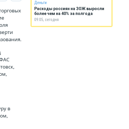
Деньги
Расходы россиян на ЗОЖ выросли
торговых
более чем на 40% за полгода
ие
09:05, сегодня
оля
верти
азования.
д
УФАС
товск,
ом,
уру в
ом,