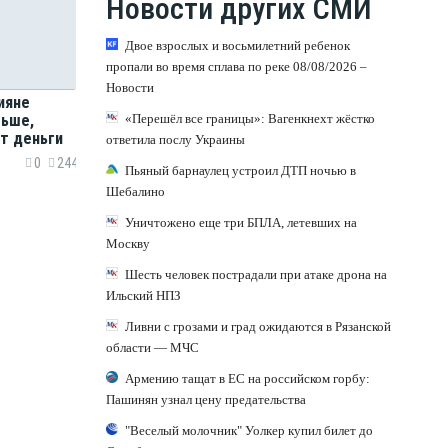
Новости других СМИ
Двое взрослых и восьмилетний ребенок
пропали во время сплава по реке 08/08/2026 –
Новости
ияне
«Перешёл все границы»: Вагенкнехт жёстко
льше,
т деньги
ответила послу Украины
0
244
Пьяный барнаулец устроил ДТП ночью в
Шебалино
Уничтожено еще три БПЛА, летевших на
Москву
Шесть человек пострадали при атаке дрона на
Ильский НПЗ
Ливни с грозами и град ожидаются в Рязанской
области — МЧС
Армению тащат в ЕС на российском горбу:
Пашинян узнал цену предательства
"Веселый молочник" Уолкер купил билет до