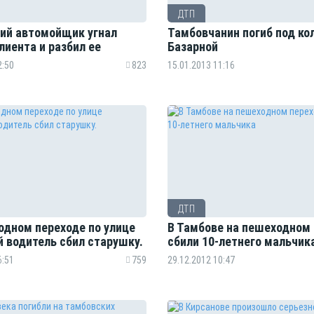
ДТП
ий автомойщик угнал
Тамбовчанин погиб под ко
лиента и разбил ее
Базарной
2:50
823
15.01.2013 11:16
ДТП
одном переходе по улице
В Тамбове на пешеходном
й водитель сбил старушку.
сбили 10-летнего мальчик
6:51
759
29.12.2012 10:47