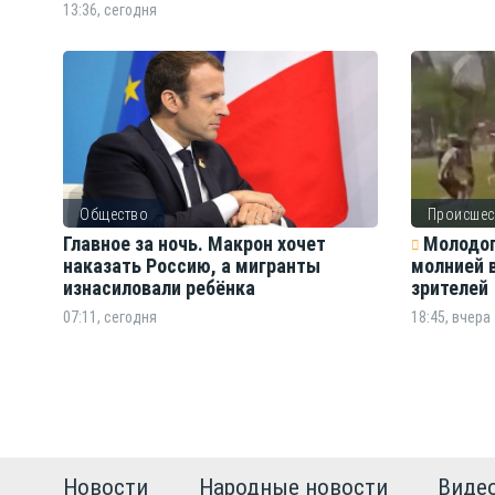
13:36, сегодня
Общество
Происшес
Главное за ночь. Макрон хочет
Молодог
наказать Россию, а мигранты
молнией в
изнасиловали ребёнка
зрителей
07:11, сегодня
18:45, вчера
Новости
Народные новости
Виде