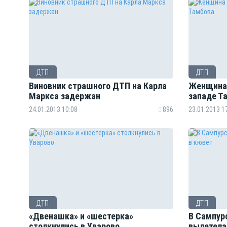
ДТП
ДТП
Виновник страшного ДТП на Карла
Женщина 
Маркса задержан
западе Т
24.01.2013 10:08
896
23.01.2013 1
ДТП
ДТП
«Двенашка» и «шестерка»
В Сампур
столкнулись в Уварово
вылетела