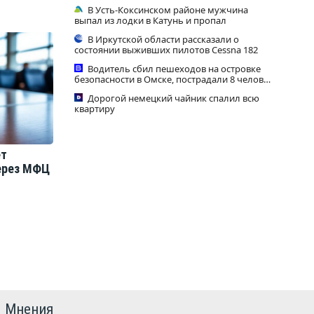
только в драме»
В Усть-Коксинском районе мужчина
выпал из лодки в Катунь и пропал
В Иркутской области рассказали о
состоянии выживших пилотов Cessna 182
Водитель сбил пешеходов на островке
безопасности в Омске, пострадали 8 человек
- Новости на Вести.ru
Дорогой немецкий чайник спалил всю
квартиру
ет
через МФЦ
Мнения