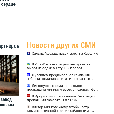
и сердце
говорить с детьми о разводе
изб
родителей?
нов
Новости других СМИ
артнёров
Сильный дождь надвигается на Карелию
В Усть-Коксинском районе мужчина
выпал из лодки в Катунь и пропал
Журавлев: предвыборная кампания
"Яблока" оплачивается из иностранных
источников - Новости на Вести.ru
Легковушка снесла пешеходов,
пострадали минимум восемь человек - фото
с места 06/08/2026 – Новости
В Иркутской области нашли бесследно
завод
пропавший самолёт Cessna 182
аинских
Виктор Минков: «Хочу, чтобы Театр
Комиссаржевской стал Михайловским –