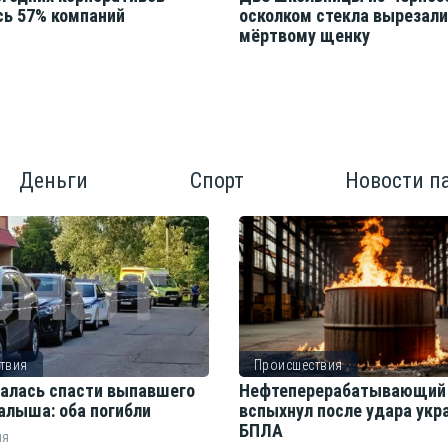
сь 57% компаний
осколком стекла вырезал
мёртвому щенку
Деньги
Спорт
Новости п
твия
Происшествия
алась спасти выпавшего
Нефтеперерабатывающий 
малыша: оба погибли
вспыхнул после удара укр
БПЛА
ня