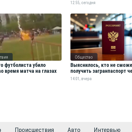
12:55, сегодня
твия
Общество
о футболиста убило
Выяснилось, кто не смож
о время матча на глазах
получить загранпаспорт 
14:01, вчера
о
Происшествия
Авто
Интервью