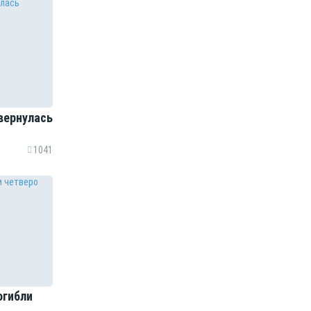
вернулась
1041
огибли