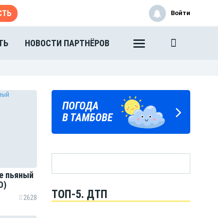
СТЬ
Войти
ТЬ
НОВОСТИ ПАРТНЁРОВ
ПОГОДА
ГОРОСКОП
В ТАМБОВЕ
НА КАЖДЫЙ ДЕНЬ
е пьяный
О)
ТОП-5. ДТП
2628