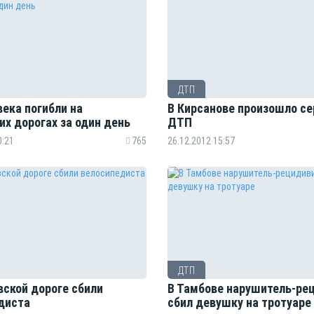
ДТП
ека погибли на
В Кирсанове произошло се
их дорогах за один день
ДТП
0:21
765
26.12.2012 15:57
ДТП
вской дороге сбили
В Тамбове нарушитель-ре
диста
сбил девушку на тротуаре