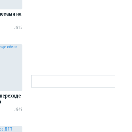
лесами на
815
 переходе
а
849