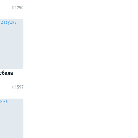
1290
сбила
1597