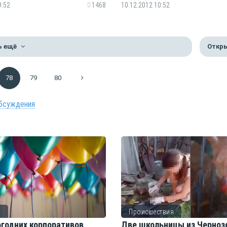
9:52
1468
10.12.2012 10:52
ь ещё
Откры
78
79
80
бсуждения
о
Происшествия
огодних корпоративов
Две школьницы из Черноз