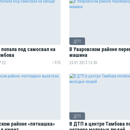
ДТП
попала под самосвал на
В Уваровском районе пере
амбова
машина
7:22
975
23.01.2013 15:30
ДТП
ском районе «пятнашка»
В ДТП в центре Тамбова п
 в кювет
четверо молодых людей