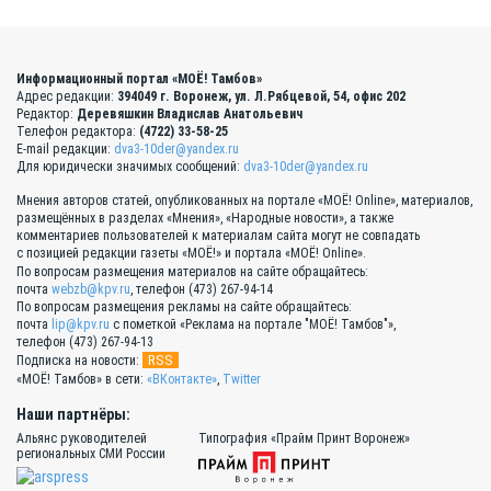
Информационный портал «МОЁ! Тамбов»
Адрес редакции:
394049 г. Воронеж, ул. Л.Рябцевой, 54, офис 202
Редактор:
Деревяшкин Владислав Анатольевич
Телефон редактора:
(4722) 33-58-25
E-mail редакции:
dva3-10der@yandex.ru
Для юридически значимых сообщений:
dva3-10der@yandex.ru
Мнения авторов статей, опубликованных на портале «МОЁ! Online», материалов,
размещённых в разделах «Мнения», «Народные новости», а также
комментариев пользователей к материалам сайта могут не совпадать
с позицией редакции газеты «МОЁ!» и портала «МОЁ! Online».
По вопросам размещения материалов на сайте обращайтесь:
почта
webzb@kpv.ru
, телефон (473) 267-94-14
По вопросам размещения рекламы на сайте обращайтесь:
почта
lip@kpv.ru
с пометкой «Реклама на портале "МОЁ! Тамбов"»,
телефон (473) 267-94-13
RSS
Подписка на новости:
«МОЁ! Тамбов» в сети:
«ВКонтакте»
,
Twitter
Наши партнёры:
Альянс руководителей
Типография «Прайм Принт Воронеж»
региональных СМИ России