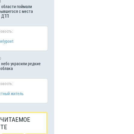
4
 области поймали
рывшегося с места
о ДТП
новость:
nelypoet
0
 небо украсили редкие
 облака
новость:
тный житель
 ЧИТАЕМОЕ
ЙТЕ