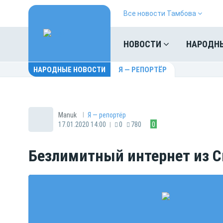
Все новости Тамбова
НОВОСТИ
НАРОДН
НАРОДНЫЕ НОВОСТИ
Я — РЕПОРТЁР
|
Manuk
Я — репортёр
|
17.01.2020 14:00
0
780
0
Безлимитный интернет из 