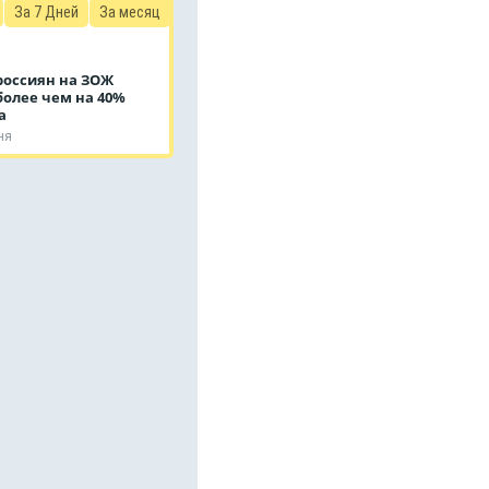
За 7 Дней
За месяц
россиян на ЗОЖ
более чем на 40%
да
ня