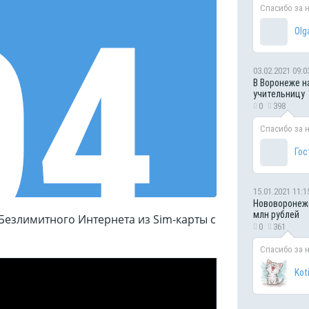
Спасибо за 
Olg
03.02.2021 09:0
В Воронеже н
учительницу
0
398
Спасибо за 
Гос
15.01.2021 11:1
Нововоронежс
млн рублей
езлимитного Интернета из Sim-карты с
0
361
Спасибо за 
Kot