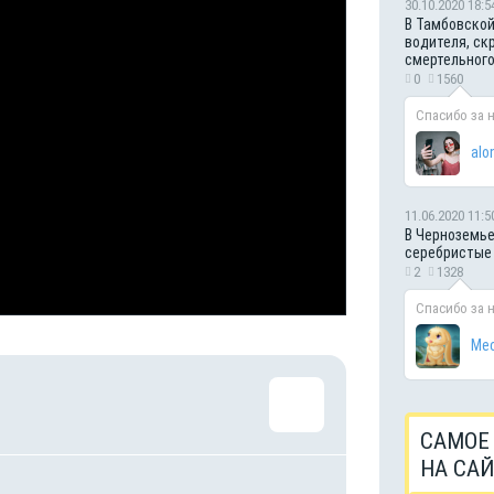
30.10.2020 18:5
В Тамбовской
водителя, ск
смертельног
0
1560
Спасибо за 
alo
11.06.2020 11:5
В Черноземье
серебристые
2
1328
Спасибо за 
Мес
САМОЕ
НА СА