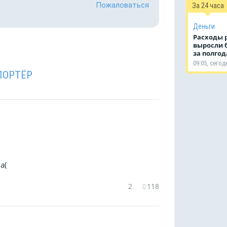
Пожаловаться
За 24 часа
Деньги
Расходы 
выросли 
за полго
09:05, сегод
ПОРТЁР
а(
2
118