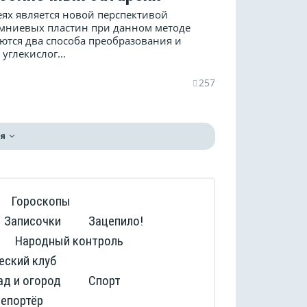
ях является новой перспективой
емниевых пластин при данном методе
ются два способа преобразования и
углекислог...
257
я
Гороскопы
Записочки
Зацепило!
Народный контроль
еский клуб
ад и огород
Спорт
репортёр