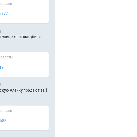
новость:
a777
3
а улице жестоко убили
новость:
ть
5
кую Алёнку продают за 1
новость:
ik88