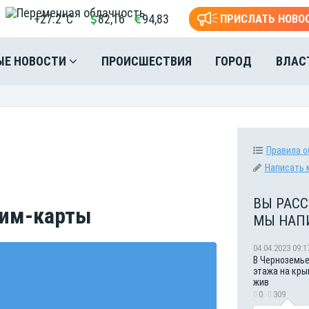
+27.2°C
82,16
94,83
ПРИСЛАТЬ НОВО
ЫЕ НОВОСТИ
ПРОИСШЕСТВИЯ
ГОРОД
ВЛАС
Правила о
Написать 
ВЫ РАСС
Сим-карты
МЫ НАП
04.04.2023 09:1
В Черноземье
этажа на кры
жив
0
309