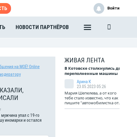
СТЬ
Войти
ТЬ
НОВОСТИ ПАРТНЁРОВ
ЖИВАЯ ЛЕНТА
бщения на МОЁ! Online
В Котовске столкнулись две
переполненные машины
модератору
Арина К
23.05.2023 05:26
КАЗАЛИ,
Мария Шепелева, а от кого
ИСАЛИ
тебе стало известно, что как
пишите "автомобилистка от...
7
 мужчина упал с 19-го
шу иномарки и остался