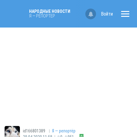
НАРОДНЫЕ НОВОСТИ
Войти
Я — РЕПОРТЁР
|
id166801389
Я — репортёр
|
29.04.2020 11:58
0
951
0