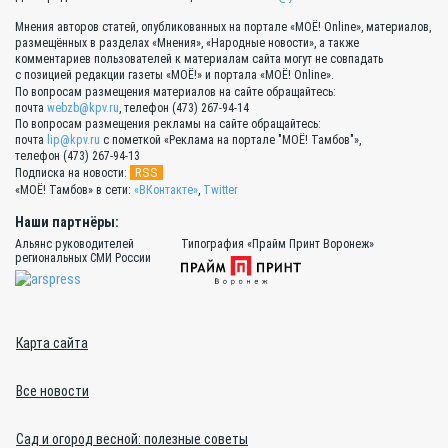
Мнения авторов статей, опубликованных на портале «МОЁ! Online», материалов,
размещённых в разделах «Мнения», «Народные новости», а также
комментариев пользователей к материалам сайта могут не совпадать
с позицией редакции газеты «МОЁ!» и портала «МОЁ! Online».
По вопросам размещения материалов на сайте обращайтесь:
почта
webzb@kpv.ru
, телефон (473) 267-94-14
По вопросам размещения рекламы на сайте обращайтесь:
почта
lip@kpv.ru
с пометкой «Реклама на портале "МОЁ! Тамбов"»,
телефон (473) 267-94-13
RSS
Подписка на новости:
«МОЁ! Тамбов» в сети:
«ВКонтакте»
,
Twitter
Наши партнёры:
Альянс руководителей
Типография «Прайм Принт Воронеж»
региональных СМИ России
Карта сайта
Все новости
Сад и огород весной: полезные советы