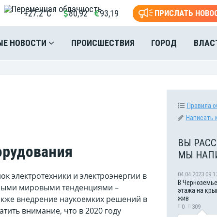
+27.2°C
80,92
93,19
ПРИСЛАТЬ НОВО
ЫЕ НОВОСТИ
ПРОИСШЕСТВИЯ
ГОРОД
ВЛАС
Правила о
Написать 
ВЫ РАСС
орудования
МЫ НАП
04.04.2023 09:1
ок электротехники и электроэнергии в
В Черноземье
овными мировыми тенденциями –
этажа на кры
акже внедрение наукоемких решений в
жив
0
309
тить внимание, что в 2020 году