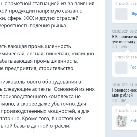
сь с заметной стагнацией из-за влияния
Спасибо за 
кой продукции напрямую связан с
Olg
и, сферы ЖКХ и других отраслей
 вероятность падения рынка
03.02.2021 09:0
В Воронеже н
учительницу
абатывающая промышленность
0
398
химическая, лесная, пищевая), жилищно-
Спасибо за 
ерабатывающая промышленность,
е предприятия, строительство.
Гос
 низковольтового оборудования в
15.01.2021 11:1
ть следующие аспекты. Основной из них
Нововоронежс
млн рублей
 производственного комплекса не
0
361
тивно, а скорее даже убыточно. Для
производственных мощностей, а для
Спасибо за 
таточно. Кроме того, в настоящее
Kot
ьной базы в данной отрасли.