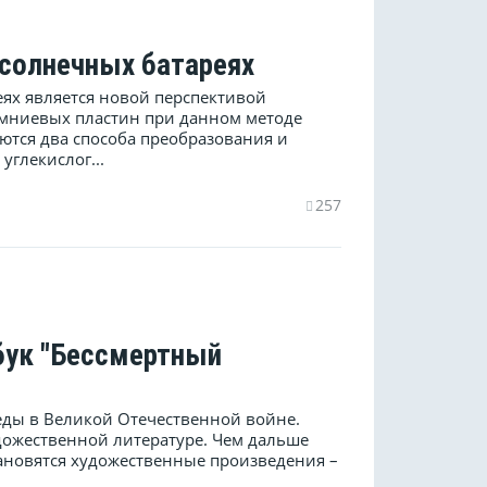
 солнечных батареях
ях является новой перспективой
емниевых пластин при данном методе
ются два способа преобразования и
углекислог...
257
бук "Бессмертный
беды в Великой Отечественной войне.
дожественной литературе. Чем дальше
становятся художественные произведения –