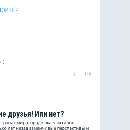
ПОРТЁР
а(
2
118
ие друзья! Или нет?
 странах мира, продолжает активно
лько лет назад заманчивые перспективы и