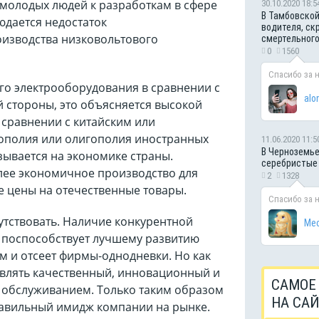
 молодых людей к разработкам в сфере
30.10.2020 18:5
В Тамбовской
юдается недостаток
водителя, ск
изводства низковольтового
смертельног
0
1560
Спасибо за 
о электрооборудования в сравнении с
alo
 стороны, это объясняется высокой
 сравнении с китайским или
ополия или олигополия иностранных
11.06.2020 11:5
В Черноземье
зывается на экономике страны.
серебристые
лее экономичное производство для
2
1328
е цены на отечественные товары.
Спасибо за 
утствовать. Наличие конкурентной
Мес
я поспособствует лучшему развитию
м и отсеет фирмы-однодневки. Но как
авлять качественный, инновационный и
САМОЕ
 обслуживанием. Только таким образом
НА СА
равильный имидж компании на рынке.