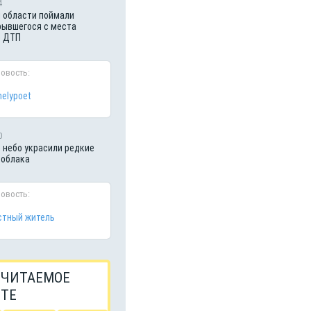
4
 области поймали
рывшегося с места
о ДТП
новость:
nelypoet
0
 небо украсили редкие
 облака
новость:
тный житель
 ЧИТАЕМОЕ
ЙТЕ