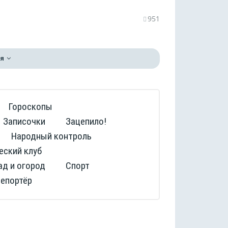
951
я
Гороскопы
Записочки
Зацепило!
Народный контроль
еский клуб
ад и огород
Спорт
репортёр