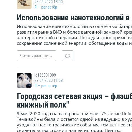
28.09.2020 18:00
Я — репортёр
Использование нанотехнологий в
Использование нанотехнологий в солнечных батаре
развития рынка ВИЭ и более выгодной заменой кр
альтернативной генерации. Пока для этого применя
сохранения солнечной энергии: обогащение воды и 
Читать
дальше
→
id166801389
29.04.2020 11:58
Я — репортёр
Городская сетевая акция – флэш
книжный полк"
9 мая 2020 года наша страна отмечает 75-летие По
Тема войны была и остается одной из ведущих в ху
уходят от нас те трагические события, тем ценнее 
свидетельства страниц нашей истории. Центр...