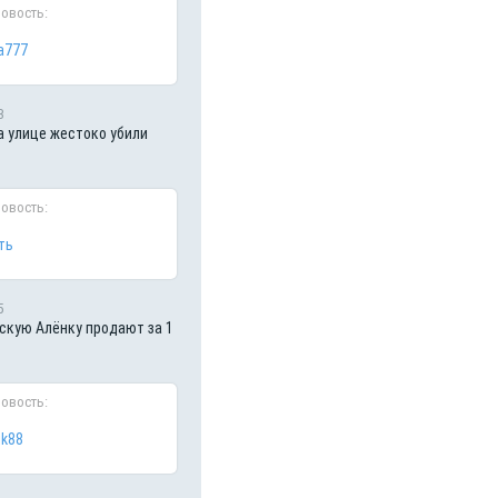
новость:
a777
3
а улице жестоко убили
новость:
ть
5
кую Алёнку продают за 1
новость:
ik88