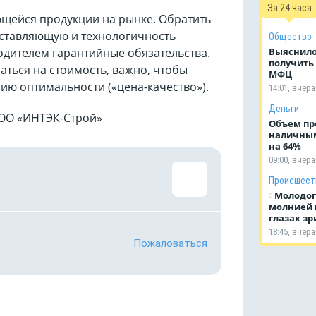
За 24 часа
ющейся продукции на рынке. Обратить
оставляющую и технологичность
Общество
Выяснило
одителем гарантийные обязательства.
получить 
аться на стоимость, важно, чтобы
МФЦ
ию оптимальности («цена-качество»).
14:01, вчера
Деньги
ООО «ИНТЭК-Строй»
Объем пр
наличным
на 64%
09:00, вчера
Происшест
Молодог
молнией 
глазах зр
18:45, вчера
Пожаловаться