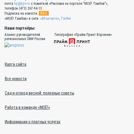
почта
lip@kpv.ru
с пометкой «Реклама на портале "МОЁ! Тамбов"»,
телефон (473) 267-94-13
RSS
Подписка на новости:
«МОЁ! Тамбов» в сети:
«ВКонтакте»
,
Twitter
Наши партнёры:
Альянс руководителей
Типография «Прайм Принт Воронеж»
региональных СМИ России
Карта сайта
Все новости
Сад и огород весной: полезные советы
Работа в команде «МОЁ!»
Информация о платных услугах