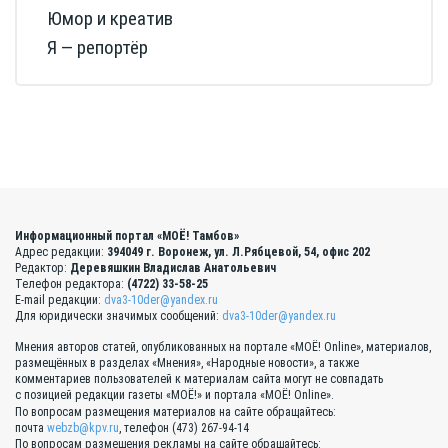
Юмор и креатив
Я — репортёр
Информационный портал «МОЁ! Тамбов»
Адрес редакции:
394049 г. Воронеж, ул. Л.Рябцевой, 54, офис 202
Редактор:
Деревяшкин Владислав Анатольевич
Телефон редактора:
(4722) 33-58-25
E-mail редакции:
dva3-10der@yandex.ru
Для юридически значимых сообщений:
dva3-10der@yandex.ru
Мнения авторов статей, опубликованных на портале «МОЁ! Online», материалов,
размещённых в разделах «Мнения», «Народные новости», а также
комментариев пользователей к материалам сайта могут не совпадать
с позицией редакции газеты «МОЁ!» и портала «МОЁ! Online».
По вопросам размещения материалов на сайте обращайтесь:
почта
webzb@kpv.ru
, телефон (473) 267-94-14
По вопросам размещения рекламы на сайте обращайтесь: