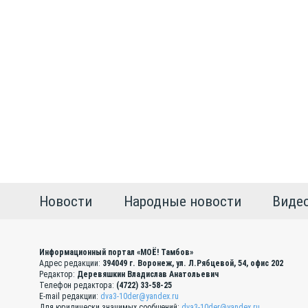
Новости
Народные новости
Виде
Информационный портал «МОЁ! Тамбов»
Адрес редакции:
394049 г. Воронеж, ул. Л.Рябцевой, 54, офис 202
Редактор:
Деревяшкин Владислав Анатольевич
Телефон редактора:
(4722) 33-58-25
E-mail редакции:
dva3-10der@yandex.ru
Для юридически значимых сообщений:
dva3-10der@yandex.ru