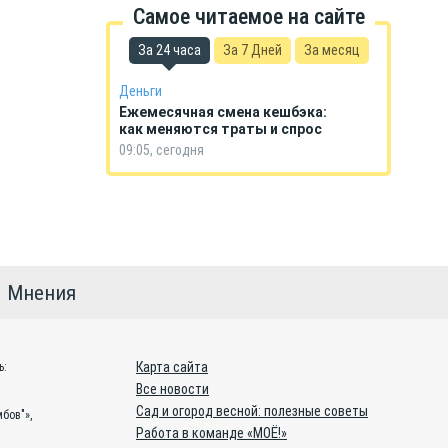
Самое читаемое на сайте
За 24 часа
За 7 Дней
За месяц
Деньги
Ежемесячная смена кешбэка:
как меняются траты и спрос
09:05, сегодня
Мнения
Карта сайта
ь:
Все новости
Сад и огород весной: полезные советы
бов"»,
Работа в команде «МОЁ!»