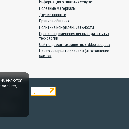
Информация о платных услугах
Полезные материалы
Другие новости
Правила общения
Политика конфиденциальности
Правила применения рекомендательных
технологий
Сайт о домашних животных «Моё зверьё»
Центр интернет-проектов (изготовление
сайтов)
применяются
 cookies,
ями, являются
. Полное или
ылки на
 рубрике «От
 Материалы