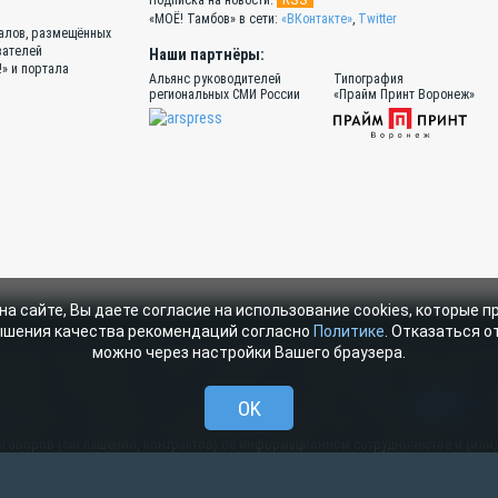
Подписка на новости:
«МОЁ! Тамбов» в сети:
«ВКонтакте»
,
Twitter
иалов, размещённых
вателей
Наши партнёры:
!» и портала
Альянс руководителей
Типография
региональных СМИ России
«Прайм Принт Воронеж»
на сайте, Вы даете согласие на использование cookies, которые 
ышения качества рекомендаций согласно
Политике
. Отказаться от
ортале «МОЁ! Online» сотрудниками редакции, нештатными авторами и читател
можно через настройки Вашего браузера.
тся законодательством о правах на результаты интеллектуальной деятельности
Online», допускается только с письменного согласия редакции с указанием сс
ерссылки на moe-tambov.ru. Все вопросы можно задать по адресу
OK
web@kpv.ru
. В
мационном сотрудничестве между редакцией «МОЁ! Online» и органами власти.
договоров (соглашений, контрактов) об информационном сотрудничестве и (или)