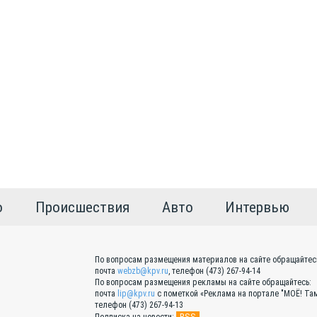
о
Происшествия
Авто
Интервью
По вопросам размещения материалов на сайте обращайтес
почта
webzb@kpv.ru
, телефон (473) 267-94-14
По вопросам размещения рекламы на сайте обращайтесь:
почта
lip@kpv.ru
с пометкой «Реклама на портале "МОЁ! Там
телефон (473) 267-94-13
RSS