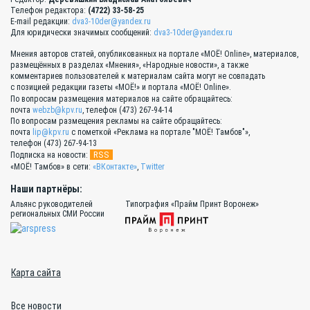
Телефон редактора:
(4722) 33-58-25
E-mail редакции:
dva3-10der@yandex.ru
Для юридически значимых сообщений:
dva3-10der@yandex.ru
Мнения авторов статей, опубликованных на портале «МОЁ! Online», материалов,
размещённых в разделах «Мнения», «Народные новости», а также
комментариев пользователей к материалам сайта могут не совпадать
с позицией редакции газеты «МОЁ!» и портала «МОЁ! Online».
По вопросам размещения материалов на сайте обращайтесь:
почта
webzb@kpv.ru
, телефон (473) 267-94-14
По вопросам размещения рекламы на сайте обращайтесь:
почта
lip@kpv.ru
с пометкой «Реклама на портале "МОЁ! Тамбов"»,
телефон (473) 267-94-13
RSS
Подписка на новости:
«МОЁ! Тамбов» в сети:
«ВКонтакте»
,
Twitter
Наши партнёры:
Альянс руководителей
Типография «Прайм Принт Воронеж»
региональных СМИ России
Карта сайта
Все новости