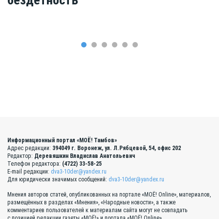
Информационный портал «МОЁ! Тамбов»
Адрес редакции:
394049 г. Воронеж, ул. Л.Рябцевой, 54, офис 202
Редактор:
Деревяшкин Владислав Анатольевич
Телефон редактора:
(4722) 33-58-25
E-mail редакции:
dva3-10der@yandex.ru
Для юридически значимых сообщений:
dva3-10der@yandex.ru
Мнения авторов статей, опубликованных на портале «МОЁ! Online», материалов,
размещённых в разделах «Мнения», «Народные новости», а также
комментариев пользователей к материалам сайта могут не совпадать
с позицией редакции газеты «МОЁ!» и портала «МОЁ! Online».