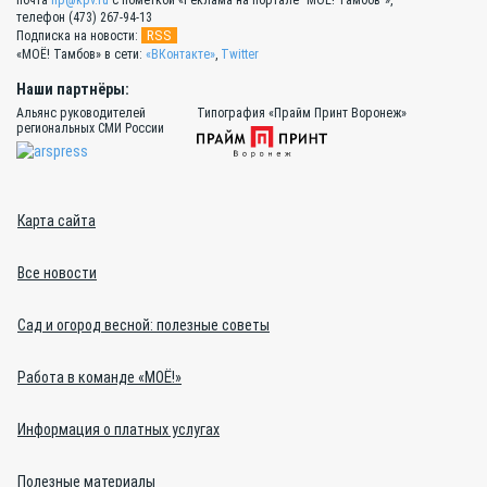
почта
lip@kpv.ru
с пометкой «Реклама на портале "МОЁ! Тамбов"»,
телефон (473) 267-94-13
RSS
Подписка на новости:
«МОЁ! Тамбов» в сети:
«ВКонтакте»
,
Twitter
Наши партнёры:
Альянс руководителей
Типография «Прайм Принт Воронеж»
региональных СМИ России
Карта сайта
Все новости
Сад и огород весной: полезные советы
Работа в команде «МОЁ!»
Информация о платных услугах
Полезные материалы