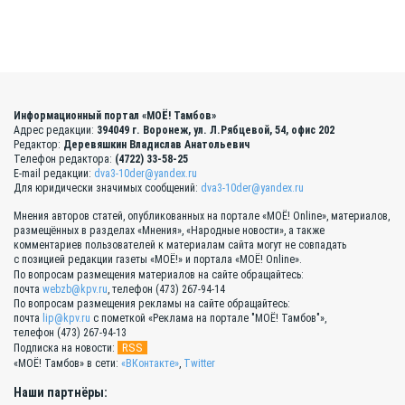
Информационный портал «МОЁ! Тамбов»
Адрес редакции:
394049 г. Воронеж, ул. Л.Рябцевой, 54, офис 202
Редактор:
Деревяшкин Владислав Анатольевич
Телефон редактора:
(4722) 33-58-25
E-mail редакции:
dva3-10der@yandex.ru
Для юридически значимых сообщений:
dva3-10der@yandex.ru
Мнения авторов статей, опубликованных на портале «МОЁ! Online», материалов,
размещённых в разделах «Мнения», «Народные новости», а также
комментариев пользователей к материалам сайта могут не совпадать
с позицией редакции газеты «МОЁ!» и портала «МОЁ! Online».
По вопросам размещения материалов на сайте обращайтесь:
почта
webzb@kpv.ru
, телефон (473) 267-94-14
По вопросам размещения рекламы на сайте обращайтесь:
почта
lip@kpv.ru
с пометкой «Реклама на портале "МОЁ! Тамбов"»,
телефон (473) 267-94-13
RSS
Подписка на новости:
«МОЁ! Тамбов» в сети:
«ВКонтакте»
,
Twitter
Наши партнёры: