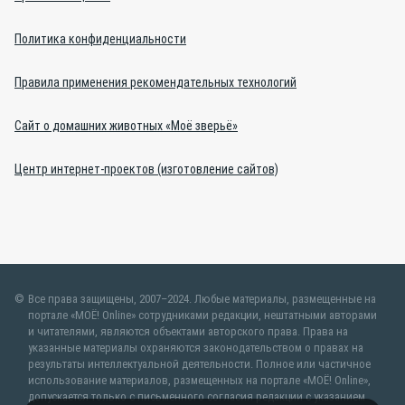
Политика конфиденциальности
Правила применения рекомендательных технологий
Сайт о домашних животных «Моё зверьё»
Центр интернет-проектов (изготовление сайтов)
Все права защищены, 2007–2024. Любые материалы, размещенные на
портале «МОЁ! Online» сотрудниками редакции, нештатными авторами
и читателями, являются объектами авторского права. Права на
указанные материалы охраняются законодательством о правах на
результаты интеллектуальной деятельности. Полное или частичное
использование материалов, размещенных на портале «МОЁ! Online»,
допускается только с письменного согласия редакции с указанием