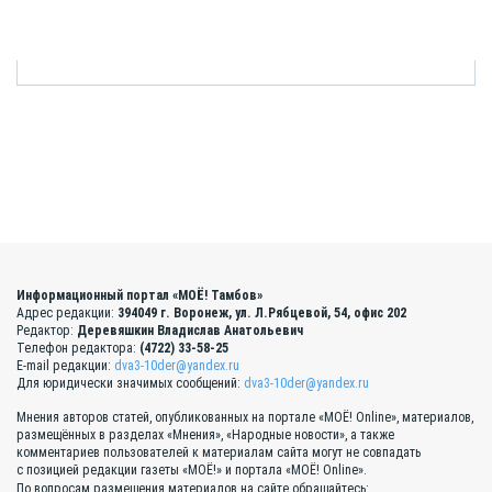
Информационный портал «МОЁ! Тамбов»
Адрес редакции:
394049 г. Воронеж, ул. Л.Рябцевой, 54, офис 202
Редактор:
Деревяшкин Владислав Анатольевич
Телефон редактора:
(4722) 33-58-25
E-mail редакции:
dva3-10der@yandex.ru
Для юридически значимых сообщений:
dva3-10der@yandex.ru
Мнения авторов статей, опубликованных на портале «МОЁ! Online», материалов,
размещённых в разделах «Мнения», «Народные новости», а также
комментариев пользователей к материалам сайта могут не совпадать
с позицией редакции газеты «МОЁ!» и портала «МОЁ! Online».
По вопросам размещения материалов на сайте обращайтесь: