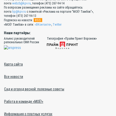
почта
webzb@kpv.ru
, телефон (473) 267-94-14
По вопросам размещения рекламы на сайте обращайтесь:
почта
lip@kpv.ru
с пометкой «Реклама на портале "МОЁ! Тамбов"»,
телефон (473) 267-94-13
RSS
Подписка на новости:
«МОЁ! Тамбов» в сети:
«ВКонтакте»
,
Twitter
Наши партнёры:
Альянс руководителей
Типография «Прайм Принт Воронеж»
региональных СМИ России
Карта сайта
Все новости
Сад и огород весной: полезные советы
Работа в команде «МОЁ!»
Информация о платных услугах