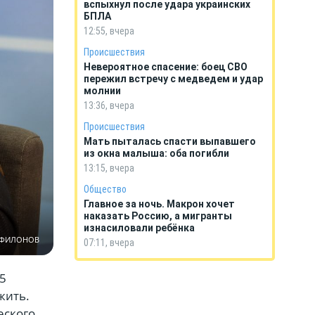
вспыхнул после удара украинских
БПЛА
12:55, вчера
Происшествия
Невероятное спасение: боец СВО
пережил встречу с медведем и удар
молнии
13:36, вчера
Происшествия
Мать пыталась спасти выпавшего
из окна малыша: оба погибли
13:15, вчера
Общество
Главное за ночь. Макрон хочет
наказать Россию, а мигранты
изнасиловали ребёнка
 ФИЛОНОВ
07:11, вчера
15
жить.
еского