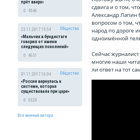
прёт вверх»
сдвига и о том, ч
0
4546
Александр Лапин б
вопросом о том, ч
Общество
народ по дороге и
23.11.2017 19:54
«Мальчик в бундестаге
одноимённой тел
говорил от имени
следующих поколений»
Сейчас журналист
0
4631
многие наши чита
ли ответ на тот с
Общество
01.11.2017 16:04
«Россия вернулась к
системе, которая
существовала при царе»
0
5520
Все мнения автора