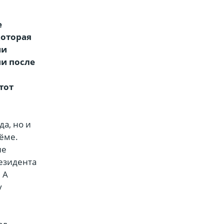
е
которая
ми
ии после
тот
да, но и
ёме.
не
езидента
 А
у