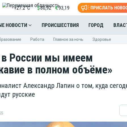
+27.2°C
80,92
93,19
ПРИСЛАТЬ НОВО
ЫЕ НОВОСТИ
ПРОИСШЕСТВИЯ
ГОРОД
ВЛАС
бразование
Pабота
Главное за ночь
Здоровье
 в России мы имеем
авие в полном объёме»
рналист Александр Лапин о том, куда сегод
идут русские
65