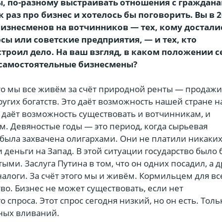
, по-разному выстраивать отношения с граждан
к раз про бизнес и хотелось бы поговорить. Вы в 2
бизнесменов на вотчинников — тех, кому достали
сы или советские предприятия, — и тех, кто
строил дело. На ваш взгляд, в каком положении с
 самостоятельные бизнесмены?
то мы все живём за счёт природной ренты — продажи
других богатств. Это даёт возможность нашей стране 
 даёт возможность существовать и вотчинникам, и
. Девяностые годы — это период, когда сырьевая
ыла захвачена олигархами. Они не платили никаки
 деньги на Запад. В этой ситуации государство было
тыми. Заслуга Путина в том, что он одних посадил, а 
налоги. За счёт этого мы и живём. Кормильцем для вс
тво. Бизнес не может существовать, если нет
 спроса. Этот спрос сегодня низкий, но он есть. Толь
нных вливаний.