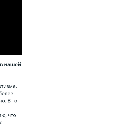
 в нашей
отизме.
 более
о. В то
ю, что
с