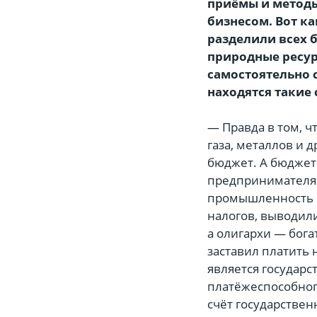
приёмы и методы
бизнесом. Вот ка
разделили всех 
природные ресур
самостоятельно 
находятся такие
— Правда в том, ч
газа, металлов и 
бюджет. А бюджет
предпринимателям
промышленность б
налогов, выводили
а олигархи — бога
заставил платить 
является государс
платёжеспособного
счёт государстве