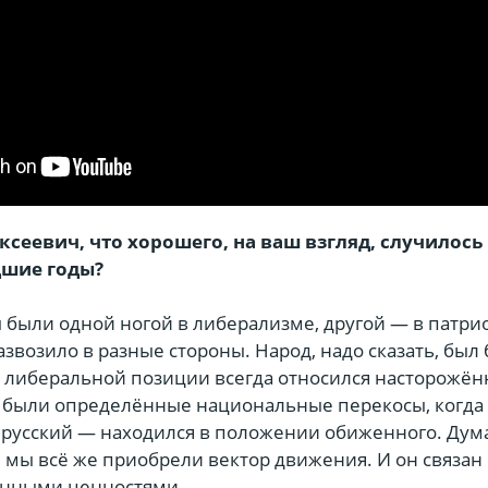
сеевич, что хорошего, на ваш взгляд, случилось
дшие годы?
 были одной ногой в либерализме, другой — в патри
азвозило в разные стороны. Народ, надо сказать, был
 либеральной позиции всегда относился насторожённ
е были определённые национальные перекосы, когда
 русский — находился в положении обиженного. Дума
 мы всё же приобрели вектор движения. И он связан 
нными ценностями.