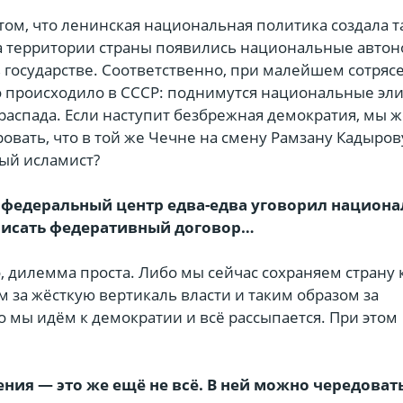
том, что ленинская национальная политика создала 
на территории страны появились национальные автон
 в государстве. Соответственно, при малейшем сотряс
то происходило в СССР: поднимутся национальные эли
распада. Если наступит безбрежная демократия, мы ж
вать, что в той же Чечне на смену Рамзану Кадыров
ый исламист?
ду федеральный центр едва-едва уговорил национ
писать федеративный договор…
 дилемма проста. Либо мы сейчас сохраняем страну 
 за жёсткую вертикаль власти и таким образом за
о мы идём к демократии и всё рассыпается. При этом
ния — это же ещё не всё. В ней можно чередоват