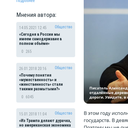
Подробнее
Мнения автора:
Общество
14.05.2021 12:45
«Сегодня в России мы
имеем самодержавие в
полном объёме»
0
265
Общество
26.01.2018 20:16
«Почему понятия
«мужественность» и
«женственность» стали
Писатель Александ
такими размытыми?»
отдалённые деревн
дороги. Увидите, в
0
6045
В этом году испол
Общество
15.01.2018 11:04
государств. В дев
«Из Трампа делают дурачка,
но американская экономика
Поэтому мы не оч