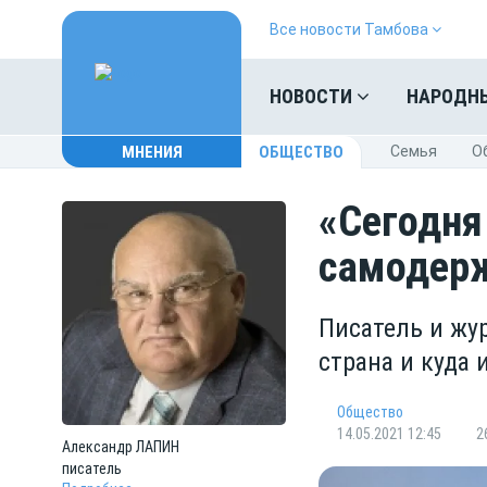
Все новости Тамбова
НОВОСТИ
НАРОДН
МНЕНИЯ
ОБЩЕСТВО
Cемья
O
«Сегодня
самодерж
Писатель и жу
страна и куда 
Общество
14.05.2021 12:45
2
Александр
ЛАПИН
писатель