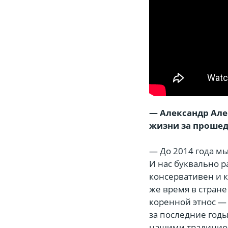
— Александр Алек
жизни за проше
— До 2014 года мы
И нас буквально р
консервативен и к
же время в стран
коренной этнос —
за последние годы
нашими традицио