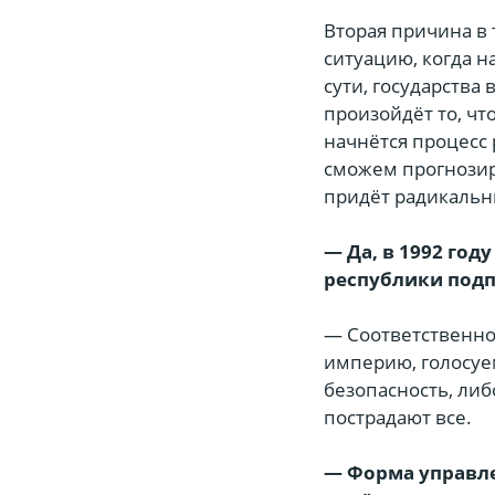
Вторая причина в 
ситуацию, когда 
сути, государства
произойдёт то, ч
начнётся процесс 
сможем прогнозиро
придёт радикальн
— Да, в 1992 го
республики под
— Соответственно,
империю, голосуем
безопасность, либ
пострадают все.
— Форма управле