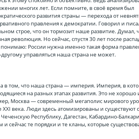
сь к этому спокойно и объективно. Ведь анализиров
жении многих лет. Если помните, в своё время был
кратического развития страны — перехода от невнят
рвативного правления к демократии. Говорил и писа
ном строе, что он тормозит наше развитие. Думал, 
ная революция. Но сейчас, спустя 30 лет после распа
, понимаю: России нужна именно такая форма правлен
-другому управляться наша страна не может.
 в том, что наша страна — империя. Империя, в кот
одящиеся на разных этапах развития. Это не хорошо 
имер, Москва — современный мегаполис мирового уро
 XXI века. Люди здесь атомизированы и существуют 
 Чеченскую Республику, Дагестан, Кабардино-Балкар
ам и сейчас те порядки и те кланы, которые существо