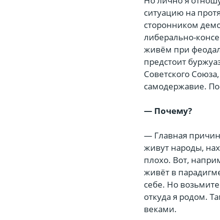
Но лично я отношу
ситуацию на протя
сторонником демо
либерально-консе
живём при феодаль
предстоит буржуаз
Советского Союза
самодержавие. По
— Почему?
— Главная причина
живут народы, нах
плохо. Вот, напр
живёт в парадигме
себе. Но возьмите
откуда я родом. Т
веками.