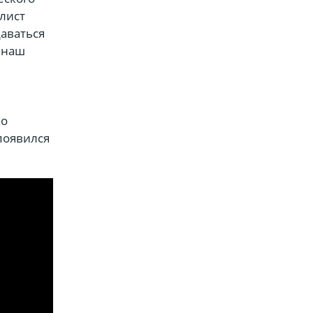
алист
даваться
т наш
ко
появился