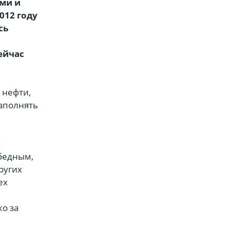
ами и
012 году
сь
ейчас
 нефти,
наполнять
х
 бедным,
других
ех
ко за