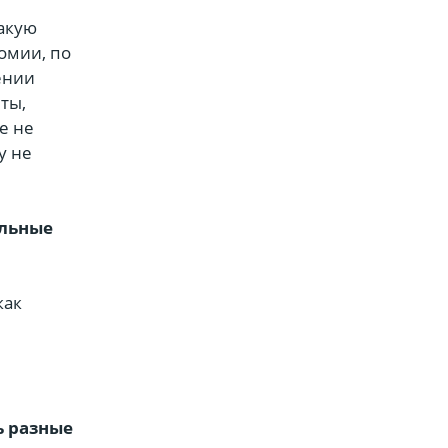
такую
омии, по
ении
ты,
е не
у не
альные
как
ь разные