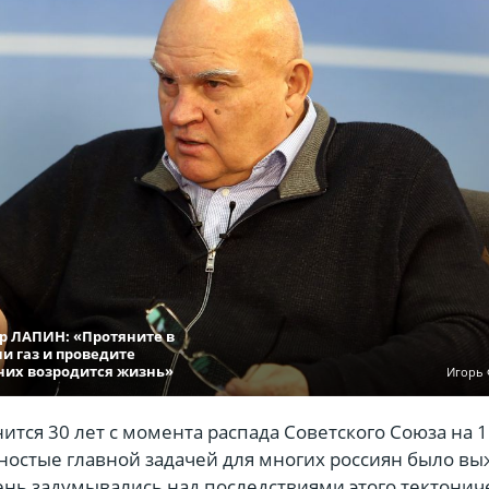
р ЛАПИН: «Протяните в
и газ и проведите
 них возродится жизнь»
Игорь
нится 30 лет с момента распада Советского Союза на 
яностые главной задачей для многих россиян было вы
ень задумывались над последствиями этого тектонич