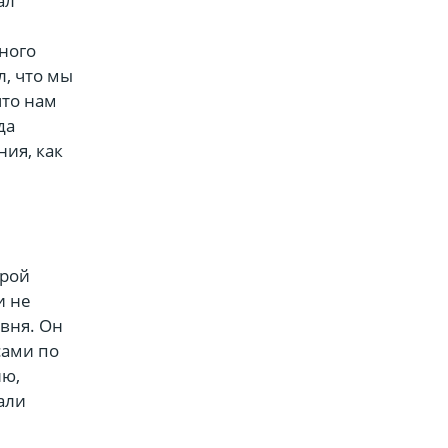
ал
ного
л, что мы
что нам
да
ия, как
орой
и не
вня. Он
сами по
ию,
вали